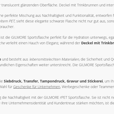
er translucent glänzenden Oberfläche. Deckel mit Trinkbrunnen und in
ine perfekte Mischung aus Nachhaltigkeit und Funktionalität, entworfen f
eltem PET
, sieht diese elegante schwarze Flasche nicht nur gut aus, son
braucher.
ist die GILMORE Sportsflasche perfekt für die Hydration unterwegs, eg
che
verleiht einen Hauch von Eleganz, während der
Deckel mit Trinkb
e
und besteht aus
lebensmittelechten Materialien
, die Sicherheit und Q
ndlichen Eigenschaften weiter unterstreicht. Die GILMORE Sportsflasch
wie
Siebdruck, Transfer, Tampondruck, Gravur und Stickerei
, um I
Wahl für
Geschenke für Unternehmen
, Werbegeschenke oder Teammer
 die Nachhaltigkeit mit der GILMORE rPET Sportsflasche. Sie ist nicht nur
e ihre Unternehmensidentität und Kundentreue stärken möchten, ist d