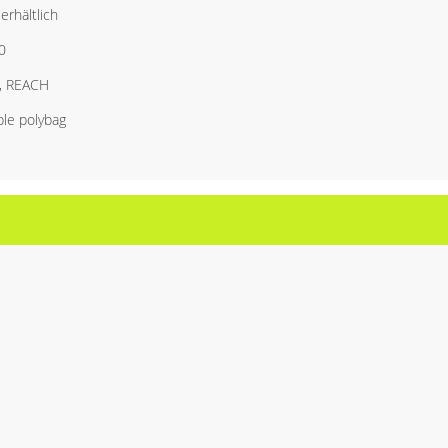
erhältlich
0
y, REACH
le polybag