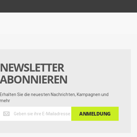
NEWSLETTER
ABONNIEREN
Erhalten Sie die neuesten Nachrichten, Kampagnen und
mehr
Erhalten
ANMELDUNG
Sie
die
neuesten
Nachrichten,