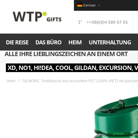
German
++386(0)4 580 67 55
DIE REISE
DAS BÜRO
HEIM
UNTERHALTUNG
ALLE IHRE LIEBLINGSZEICHEN AN EINEM ORT
XD, NO1, HI!DEA, COOL, GILDAN, EXCURSION, 
Heim
GILMORE, Trinkflasche aus recyceltem PET (100% rPET) mit glänzend
Skip
to
the
end
of
the
images
gallery