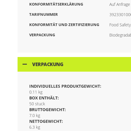
KONFORMITÄTSERKLÄRUNG
Auf Anfrage 
TARIFNUMMER
392330100
KONFORMITÄT UND ZERTIFIZIERUNG
Food Safet
VERPACKUNG
Biodegradab
VERPACKUNG
INDIVIDUELLES PRODUKTGEWICHT:
0.11 kg
BOX ENTHÄLT:
50 stuck
BRUTTOGEWICHT:
7.0 kg
NETTOGEWICHT:
6.3 kg