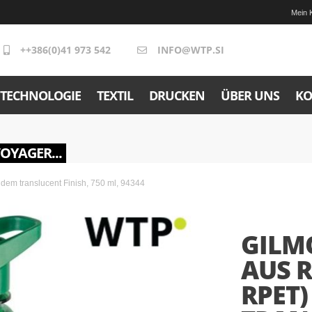
Mein 
++386(0)41 973 542
INFO@WTP.SI
TECHNOLOGIE
TEXTIL
DRUCKEN
ÜBER UNS
KO
VOYAGER...
em translucent Finish, 750 ml, 94344
GILM
AUS R
RPET