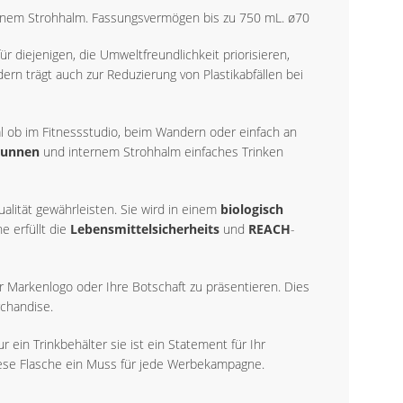
ternem Strohhalm. Fassungsvermögen bis zu 750 mL. ø70
ür diejenigen, die Umweltfreundlichkeit priorisieren,
dern trägt auch zur Reduzierung von Plastikabfällen bei
al ob im Fitnessstudio, beim Wandern oder einfach an
runnen
und internem Strohhalm einfaches Trinken
ualität gewährleisten. Sie wird in einem
biologisch
e erfüllt die
Lebensmittelsicherheits
und
REACH
-
hr Markenlogo oder Ihre Botschaft zu präsentieren. Dies
chandise.
 ein Trinkbehälter sie ist ein Statement für Ihr
iese Flasche ein Muss für jede Werbekampagne.