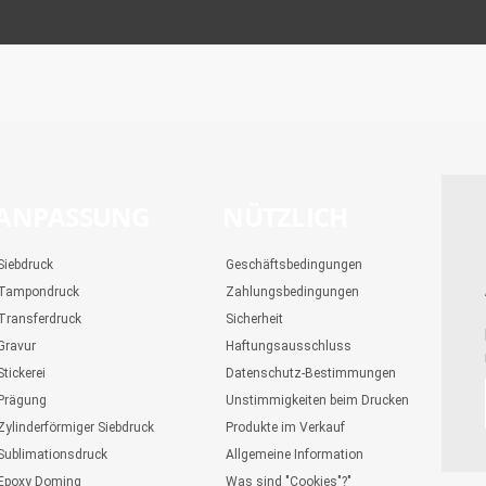
ANPASSUNG
NÜTZLICH
Siebdruck
Geschäftsbedingungen
Tampondruck
Zahlungsbedingungen
Transferdruck
Sicherheit
Gravur
Haftungsausschluss
Stickerei
Datenschutz-Bestimmungen
Prägung
Unstimmigkeiten beim Drucken
Zylinderförmiger Siebdruck
Produkte im Verkauf
Sublimationsdruck
Allgemeine Information
Epoxy Doming
Was sind "Cookies"?"