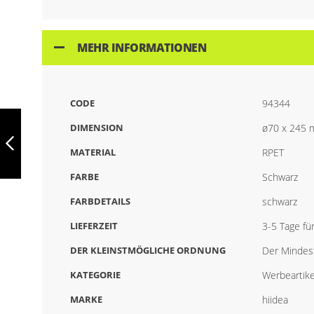
MEHR INFORMATIONEN
CODE
94344
SHOW METALLIC,
EDELSTAHLFLASCHE
DIMENSION
ø70 x 245
MIT MATTEM
METALLIC-FINISH
MATERIAL
RPET
510 ML, 94335
ZURÜCK
FARBE
Schwarz
FARBDETAILS
schwarz
LIEFERZEIT
3-5 Tage fü
DER KLEINSTMÖGLICHE ORDNUNG
Der Mindest
KATEGORIE
Werbeartike
MARKE
hiidea