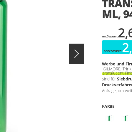
TRANS
ML, 9
2,
2
Werbe und Fi
GILMORE, Trink
translucent Fin
sind für
Siebdr
Druckverfahren
Anfrage, um wei
FARBE