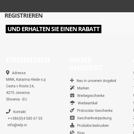
REGISTRIEREN
UND ERHALTEN SIE EINEN RABATT
FIRMENINFO
UNSER
ANGEBOT
Adresse:
MINK, Katarina Hlede s.p.
Neu in unserem Angebot
Cesta v Rovte 24,
Marken
4270 Jesenice
Werbegeschenke
Slovenia - EU
Werbeartikel
Protocolar Geschenke
Kontakt:
Geschenkverpackung
++386(0)4 580 67 55
info@wtp.si
Produkte bedrucken
Blog