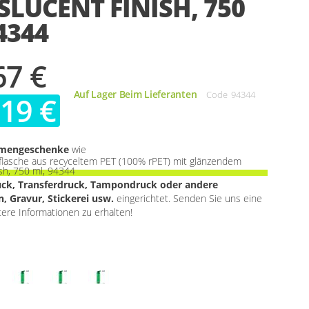
LUCENT FINISH, 750
4344
67 €
Auf Lager Beim Lieferanten
Code
94344
,19 €
rmengeschenke
wie
flasche aus recyceltem PET (100% rPET) mit glänzendem
ish, 750 ml, 94344
uck, Transferdruck, Tampondruck oder andere
, Gravur, Stickerei usw.
eingerichtet. Senden Sie uns eine
tere Informationen zu erhalten!