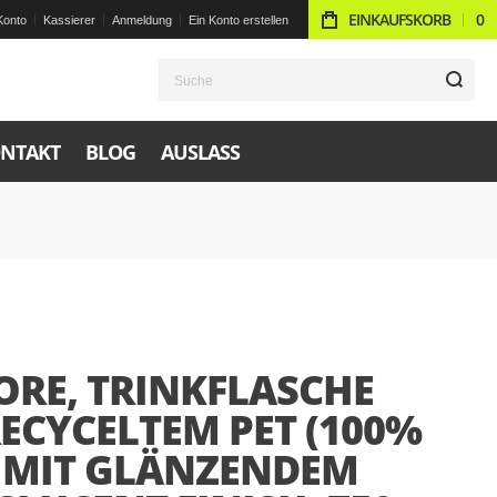
EINKAUFSKORB
0
Konto
Kassierer
Anmeldung
Ein Konto erstellen
S
NTAKT
BLOG
AUSLASS
ORE, TRINKFLASCHE
ECYCELTEM PET (100%
) MIT GLÄNZENDEM