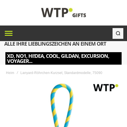
ALLE IHRE LIEBLINGSZEICHEN AN EINEM ORT
XD, NO1, HI!DEA, COOL, GILDAN, EXCURSION,
VOYAGER...
Heim
Lanyard-Röhrchen-Kurzset, Standardmodelle, 75090
Skip
to
the
end
of
the
images
gallery