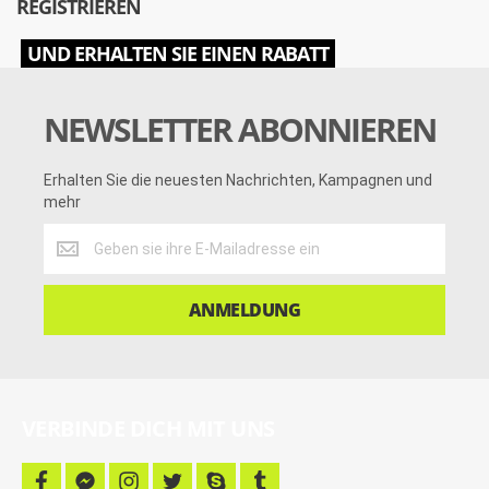
REGISTRIEREN
UND ERHALTEN SIE EINEN RABATT
NEWSLETTER ABONNIEREN
Erhalten Sie die neuesten Nachrichten, Kampagnen und
mehr
Erhalten
Sie
die
neuesten
ANMELDUNG
Nachrichten,
Kampagnen
und
mehr
VERBINDE DICH MIT UNS
f
f
i
t
s
t