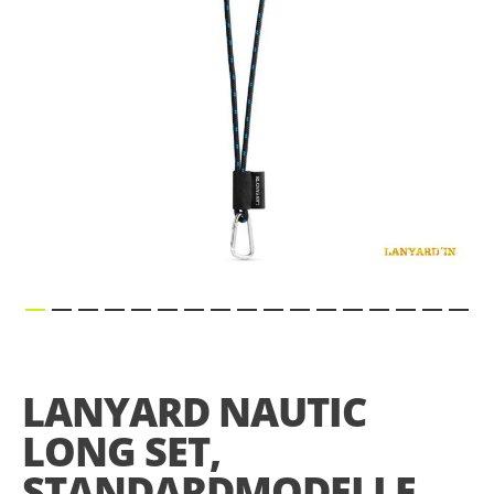
Skip
to
the
LANYARD NAUTIC
beginning
of
LONG SET,
the
images
STANDARDMODELLE,
gallery