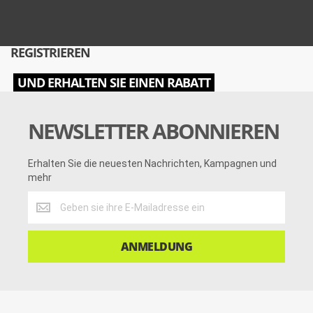
REGISTRIEREN
UND ERHALTEN SIE EINEN RABATT
NEWSLETTER ABONNIEREN
Erhalten Sie die neuesten Nachrichten, Kampagnen und
mehr
Erhalten
Sie
die
neuesten
ANMELDUNG
Nachrichten,
Kampagnen
und
mehr