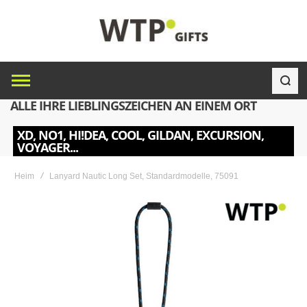
ALLE IHRE LIEBLINGSZEICHEN AN EINEM ORT
XD, NO1, HI!DEA, COOL, GILDAN, EXCURSION,
VOYAGER...
Heim
Lanyard Nautic Long Set, Standardmodelle, 75091
Skip
to
the
end
of
the
images
gallery