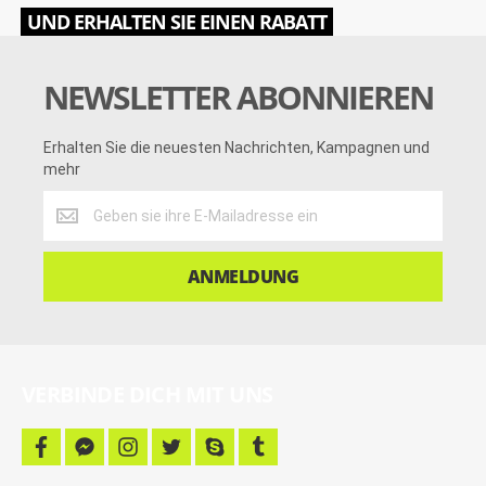
UND ERHALTEN SIE EINEN RABATT
NEWSLETTER ABONNIEREN
Erhalten Sie die neuesten Nachrichten, Kampagnen und
mehr
Erhalten
Sie
die
neuesten
ANMELDUNG
Nachrichten,
Kampagnen
und
mehr
VERBINDE DICH MIT UNS
f
f
i
t
s
t
a
a
n
w
k
u
c
c
s
i
y
m