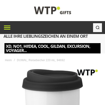
ALLE IHRE LIEBLINGSZEICHEN AN EINEM ORT
XD, NO1, HI!DEA, COOL, GILDAN, EXCURSION,
VOYAGER...
Heim
DUWAL, Reisebecher 220 mL, 94692
Skip
to
the
end
of
the
images
gallery