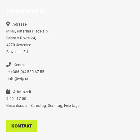
e
e
t
t
p
b
b
b
a
t
e
l
FIRMENINFO
o
o
g
e
r
o
o
r
r
k
k
a
-
m
Adresse:
m
MINK, Katarina Hlede s.p.
e
s
Cesta v Rovte 24,
s
4270 Jesenice
e
n
Slovenia - EU
g
e
r
Kontakt:
++386(0)4 580 67 55
info@wtp.si
Arbeitszeit:
9:00 - 17:00
Geschlossen: Samstag, Sonntag, Feiertage
KONTAKT