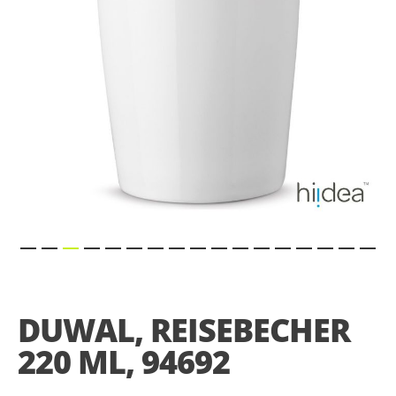
Skip
to
the
DUWAL, REISEBECHER
beginning
of
220 ML, 94692
the
images
gallery