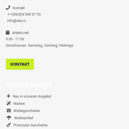
e
r
Kontakt:
++386(0)4 580 67 55
info@wtp.si
Arbeitszeit:
9:00 - 17:00
Geschlossen: Samstag, Sonntag, Feiertage
KONTAKT
UNSER ANGEBOT
Neu in unserem Angebot
Marken
Werbegeschenke
Werbeartikel
Protocolar Geschenke