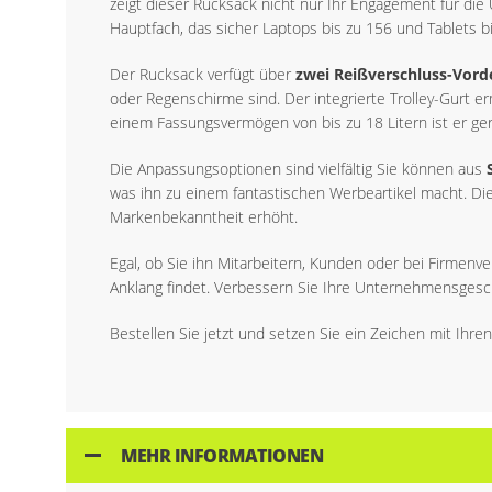
zeigt dieser Rucksack nicht nur Ihr Engagement für die
Hauptfach, das sicher Laptops bis zu 156 und Tablets b
Der Rucksack verfügt über
zwei Reißverschluss-Vord
oder Regenschirme sind. Der integrierte Trolley-Gurt e
einem Fassungsvermögen von bis zu 18 Litern ist er gerä
Die Anpassungsoptionen sind vielfältig Sie können aus
was ihn zu einem fantastischen Werbeartikel macht. Die
Markenbekanntheit erhöht.
Egal, ob Sie ihn Mitarbeitern, Kunden oder bei Firmen
Anklang findet. Verbessern Sie Ihre Unternehmensgesche
Bestellen Sie jetzt und setzen Sie ein Zeichen mit Ihr
MEHR INFORMATIONEN