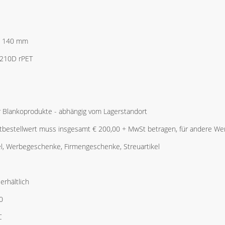
x 140 mm
 210D rPET
r Blankoprodukte - abhängig vom Lagerstandort
bestellwert muss insgesamt € 200,00 + MwSt betragen, für andere Wer
l, Werbegeschenke, Firmengeschenke, Streuartikel
erhältlich
0
C