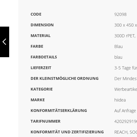
CODE
92098
DIMENSION
300 x 450 
GENOA,
GEPOLSTERTE
MATERIAL
300D rPET,
LAPTOPTASCHE
AUS 600D
FARBE
Blau
HOCHDICHTEM
ZURÜCK
RECYCELTEM
FARBDETAILS
blau
POLYESTER 15,
92086
LIEFERZEIT
3-5 Tage fü
DER KLEINSTMÖGLICHE ORDNUNG
Der Mindest
KATEGORIE
Werbeartike
MARKE
hiidea
KONFORMITÄTSERKLÄRUNG
Auf Anfrage 
TARIFNUMMER
420292919
KONFORMITÄT UND ZERTIFIZIERUNG
REACH, SO