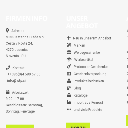
FIRMENINFO
UNSER
ANGEBOT
Adresse:
MINK, Katarina Hlede s.p.
Neu in unserem Angebot
Cesta v Rovte 24,
Marken
4270 Jesenice
Werbegeschenke
Slovenia - EU
Werbeartikel
Protocolar Geschenke
Kontakt:
Geschenkverpackung
++386(0)4 580 67 55
info@wtp.si
Produkte bedrucken
Blog
Arbeitszeit:
Kataloge
9:00 - 17:00
Import aus Fernost
Geschlossen: Samstag,
und viele Produkte
Sonntag, Feiertage
HÖR ZU