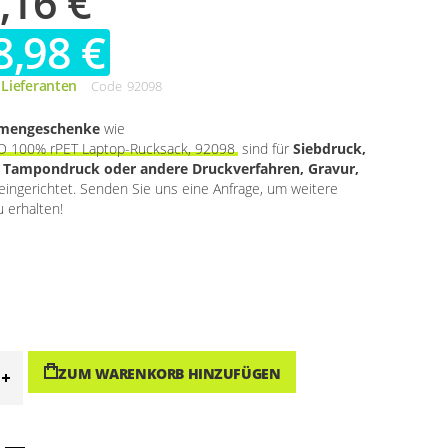
,16 €
8,98 €
 Lieferanten
Code
92098
rmengeschenke
wie
D 100% rPET Laptop-Rucksack, 92098
sind für
Siebdruck,
, Tampondruck oder andere Druckverfahren, Gravur,
eingerichtet. Senden Sie uns eine Anfrage, um weitere
 erhalten!
ZUM WARENKORB HINZUFÜGEN