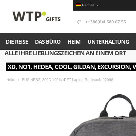
German
++386(0)4 580 67 55
DIE REISE
DAS BÜRO
HEIM
UNTERHALTUNG
ALLE IHRE LIEBLINGSZEICHEN AN EINEM ORT
XD, NO1, HI!DEA, COOL, GILDAN, EXCURSION, 
Heim
BUSINESS, 300D 100% rPET Laptop-Rucksack, 92098
Skip
to
the
end
of
the
images
gallery