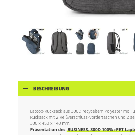
Skip
to
the
beginning
of
BESCHREIBUNG
the
images
gallery
Laptop-Rucksack aus 300D recyceltem Polyester mit Fut
Rucksack mit 2 Reißverschluss-Vordertaschen und 2 seit
300 x 450 x 140 mm.
Präsentation des
BUSINESS, 300D 100% rPET Lapt