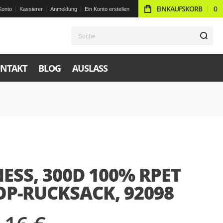
EINKAUFSKORB
0
Konto
Kassierer
Anmeldung
Ein Konto erstellen
S
NTAKT
BLOG
AUSLASS
ESS, 300D 100% RPET
OP-RUCKSACK, 92098