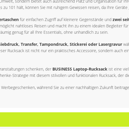
 Umwelt, sondern bietet auch ausreichend Platz und Organisation für Ih
is zu 101 hält, können Sie mit ruhigem Gewissen reisen, da Ihre Geräte 
ertaschen
für einfachen Zugriff auf kleinere Gegenstände und
zwei sei
rmöglicht nahtloses Reisen und macht ihn zu einem idealen Begleiter fü
umig genug für all Ihre Essentials, ohne unhandlich zu sein.
Siebdruck, Transfer, Tampondruck, Stickerei oder Lasergravur
wäh
ser Rucksack ist nicht nur ein praktisches Accessoire, sondern auch ei
veranstaltungen schenken, der
BUSINESS Laptop-Rucksack
ist eine vi
nke-Strategie mit diesem stilvollen und funktionalen Rucksack, der di
en Werbegeschenken, während Sie zu einer nachhaltigen Zukunft beitrage