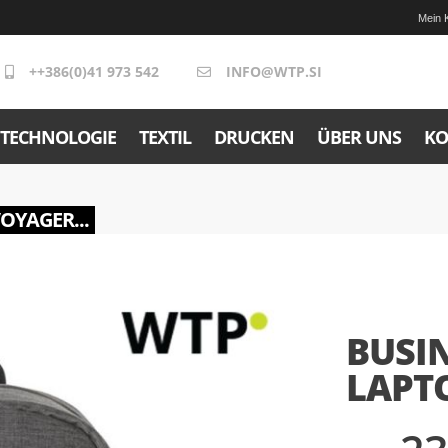
Mein 
++386(0)41 973 542
INFO@WTP.SI
TECHNOLOGIE
TEXTIL
DRUCKEN
ÜBER UNS
KO
VOYAGER...
BUSIN
LAPT