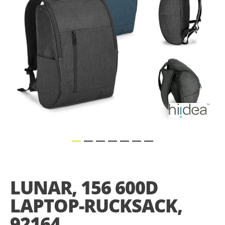
Skip
to
the
LUNAR, 156 600D
beginning
of
LAPTOP-RUCKSACK,
the
images
92164
gallery