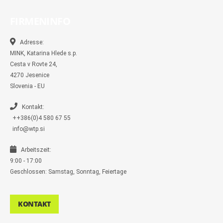
c
c
s
i
y
m
e
e
t
t
p
b
b
b
a
t
e
l
FIRMENINFO
o
o
g
e
r
o
o
r
r
k
k
a
-
m
Adresse:
m
MINK, Katarina Hlede s.p.
e
s
Cesta v Rovte 24,
s
4270 Jesenice
e
n
Slovenia - EU
g
e
r
Kontakt:
++386(0)4 580 67 55
info@wtp.si
Arbeitszeit:
9:00 - 17:00
Geschlossen: Samstag, Sonntag, Feiertage
KONTAKT