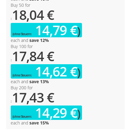
Buy 50 for
18,04 €
14,79 €
each and
save
12
%
Buy 100 for
17,84 €
14,62 €
each and
save
13
%
Buy 200 for
17,43 €
14,29 €
each and
save
15
%