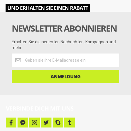
UND ERHALTEN SIE EINEN RABATT
NEWSLETTER ABONNIEREN
Erhalten Sie die neuesten Nachrichten, Kampagnen und
mehr
Erhalten
Sie
die
neuesten
ANMELDUNG
Nachrichten,
Kampagnen
und
mehr
VERBINDE DICH MIT UNS
f
f
i
t
s
t
a
a
n
w
k
u