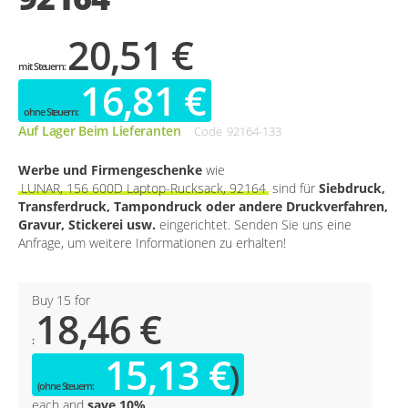
20,51 €
16,81 €
Auf Lager Beim Lieferanten
Code
92164-133
Werbe und Firmengeschenke
wie
LUNAR, 156 600D Laptop-Rucksack, 92164
sind für
Siebdruck,
Transferdruck, Tampondruck oder andere Druckverfahren,
Gravur, Stickerei usw.
eingerichtet. Senden Sie uns eine
Anfrage, um weitere Informationen zu erhalten!
Buy 15 for
18,46 €
15,13 €
each and
save
10
%