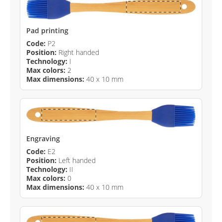
Pad printing
Code:
P2
Position:
Right handed
Technology:
I
Max colors:
2
Max dimensions:
40 x 10 mm
Engraving
Code:
E2
Position:
Left handed
Technology:
II
Max colors:
0
Max dimensions:
40 x 10 mm