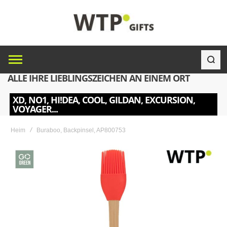
ALLE IHRE LIEBLINGSZEICHEN AN EINEM ORT
XD, NO1, HI!DEA, COOL, GILDAN, EXCURSION,
VOYAGER...
Heim
Buraboo, Backpinsel, AP800753
Skip
to
the
end
of
the
images
gallery