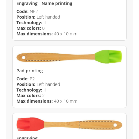
Engraving - Name printing
Code:
NE2
Position:
Left handed
Technology:
II
Max colors:
0
Max dimensions:
40 x 10 mm
Pad printing
Code:
P2
Position:
Left handed
Technology:
II
Max colors:
2
Max dimensions:
40 x 10 mm
Engraving