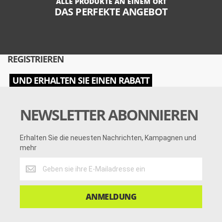
ALLE PRODUKTE AN EINEM ORT
DAS PERFEKTE ANGEBOT
REGISTRIEREN
UND ERHALTEN SIE EINEN RABATT
NEWSLETTER ABONNIEREN
Erhalten Sie die neuesten Nachrichten, Kampagnen und
mehr
Erhalten
Sie
die
neuesten
ANMELDUNG
Nachrichten,
Kampagnen
und