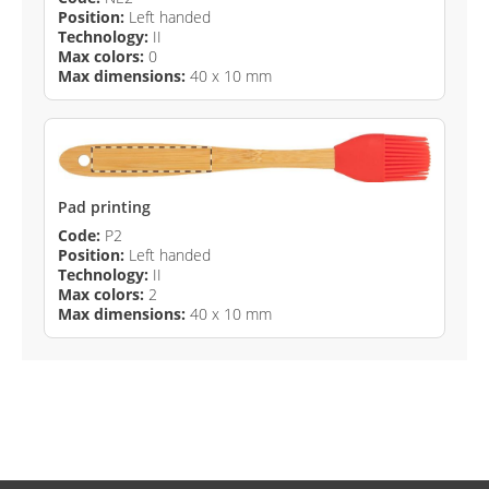
Position:
Left handed
Technology:
II
Max colors:
0
Max dimensions:
40 x 10 mm
Pad printing
Code:
P2
Position:
Left handed
Technology:
II
Max colors:
2
Max dimensions:
40 x 10 mm