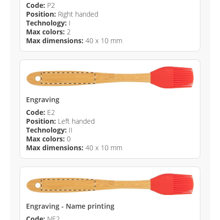
Code:
P2
Position:
Right handed
Technology:
I
Max colors:
2
Max dimensions:
40 x 10 mm
Engraving
Code:
E2
Position:
Left handed
Technology:
II
Max colors:
0
Max dimensions:
40 x 10 mm
Engraving - Name printing
Code:
NE2