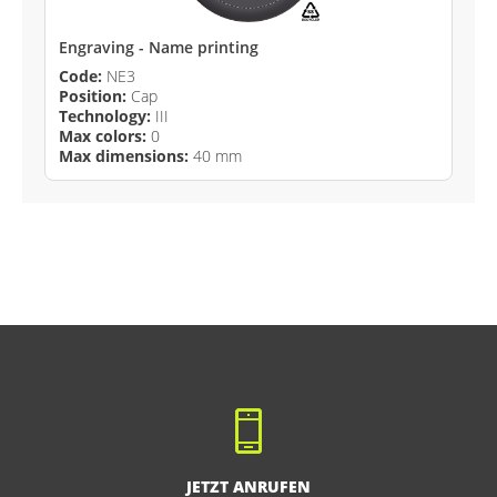
Engraving - Name printing
Code:
NE3
Position:
Cap
Technology:
III
Max colors:
0
Max dimensions:
40 mm
JETZT ANRUFEN