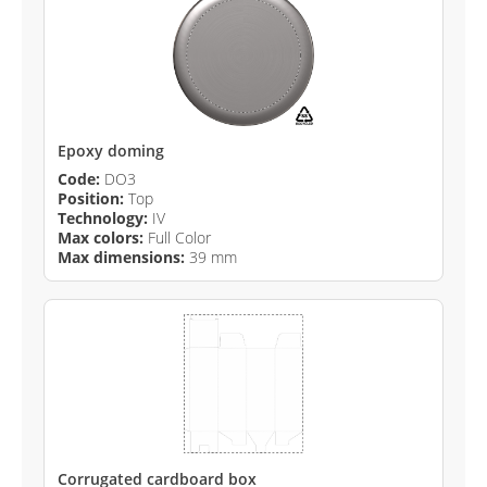
Epoxy doming
Code:
DO3
Position:
Top
Technology:
IV
Max colors:
Full Color
Max dimensions:
39 mm
Corrugated cardboard box