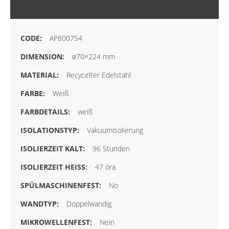
MEHR INFORMATIONEN
AP800754
ø70×224 mm
Recycelter Edelstahl
Weiß
weiß
Vakuumisolierung
96 Stunden
47 óra
No
Doppelwandig
Nein