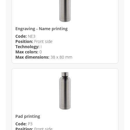
Engraving - Name printing
Code:
NE3
Position:
Front side
Technology:
I
Max colors:
0
Max dimensions:
38 x 80 mm
Pad printing
Code:
P3
Position:
Front side