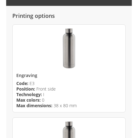
Printing options
Engraving
Code:
E3
Position:
Front side
Technology:
I
Max colors:
0
Max dimensions:
38 x 80 mm