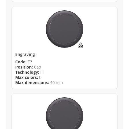
Engraving
Code:
E3
Position:
Cap
Technology:
III
Max colors:
0
Max dimensions:
40 mm