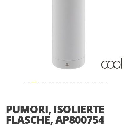
Skip
to
the
PUMORI, ISOLIERTE
beginning
of
FLASCHE, AP800754
the
images
gallery