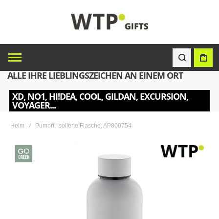
ALLE IHRE LIEBLINGSZEICHEN AN EINEM ORT
XD, NO1, HI!DEA, COOL, GILDAN, EXCURSION,
VOYAGER...
Heim
Pumori, Isolierte Flasche, AP800754
Skip
to
the
end
of
the
images
gallery