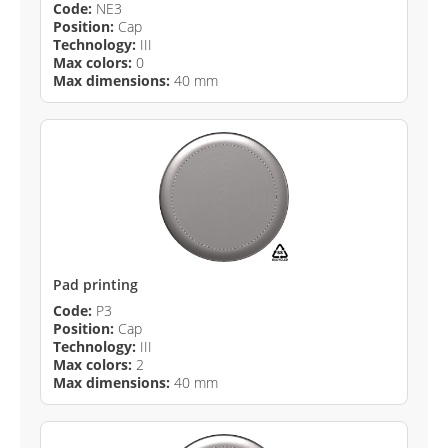
Code:
NE3
Position:
Cap
Technology:
III
Max colors:
0
Max dimensions:
40 mm
Pad printing
Code:
P3
Position:
Cap
Technology:
III
Max colors:
2
Max dimensions:
40 mm