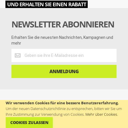
UND ERHALTEN SIE EINEN RABATT
NEWSLETTER ABONNIEREN
Erhalten Sie die neuesten Nachrichten, Kampagnen und
mehr
Erhalten
Sie
die
neuesten
ANMELDUNG
Nachrichten,
Kampagnen
und
mehr
VERBINDE DICH MIT UNS
Wir verwenden Cookies für eine bessere Benutzererfahrung.
Um der neuen Datenschutzrichtlinie zu entsprechen, bitten wir Sie um
Ihre Zustimmung zur Verwendung von Cookies.
Mehr über Cookies
.
f
f
i
t
s
t
a
a
n
w
k
u
COOKIES ZULASSEN
c
c
s
i
y
m