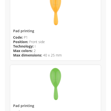
Pad printing
Code:
P1
Position:
Front side
Technology:
I
Max colors:
2
Max dimensions:
40 x 25 mm
Pad printing