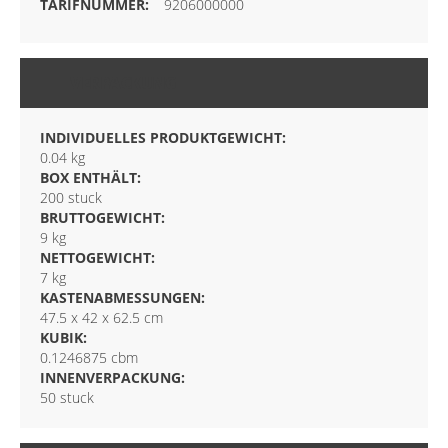
9206000000
VERPACKUNG
INDIVIDUELLES PRODUKTGEWICHT:
0.04 kg
BOX ENTHÄLT:
200 stuck
BRUTTOGEWICHT:
9 kg
NETTOGEWICHT:
7 kg
KASTENABMESSUNGEN:
47.5 x 42 x 62.5 cm
KUBIK:
0.1246875 cbm
INNENVERPACKUNG:
50 stuck