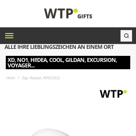
ALLE IHRE LIEBLINGSZEICHEN AN EINEM ORT
XD, NO1, HI!DEA, COOL, GILDAN, EXCURSION,
VOYAGER...
Heim
Zigi, Rassel, AP810311
Skip
to
the
end
of
the
images
gallery