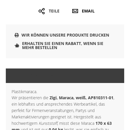
TEILE
EMAIL
WIR KÖNNEN UNSERE PRODUKTE DRUCKEN
ERHALTEN SIE EINEN RABATT, WENN SIE
MEHR BESTELLEN
BESCHREIBUNG
Plastikmaraca.
Wir präsentieren die
Zigi, Maraca, weiß, AP810311-01
,
ein lebhaftes und ansprechendes Werbeartikel, das
perfekt für Firmenveranstaltungen, Partys und
Markenaktivierungen geeignet ist. Hergestellt aus
hochwertigem
Kunststoff
, misst diese Maraca
170 x 63
mm
und ist mit nur
0,04 kg
leicht, was sie einfach zu