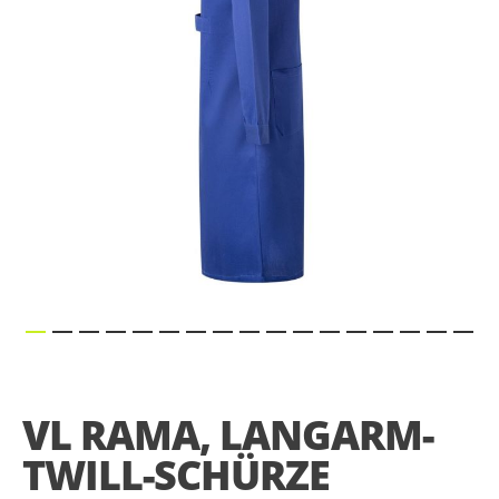
gallery
Skip
to
the
VL RAMA, LANGARM-
beginning
of
TWILL-SCHÜRZE
the
images