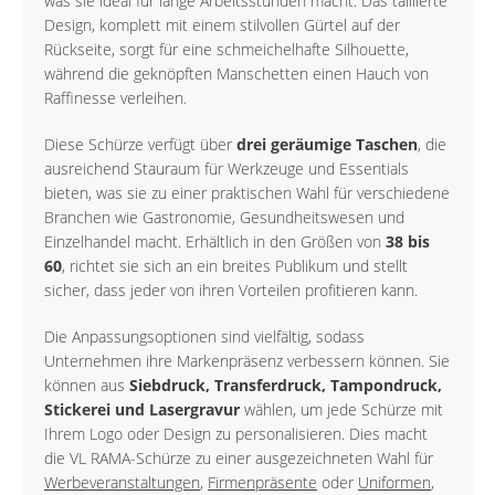
was sie ideal für lange Arbeitsstunden macht. Das taillierte
Design, komplett mit einem stilvollen Gürtel auf der
Rückseite, sorgt für eine schmeichelhafte Silhouette,
während die geknöpften Manschetten einen Hauch von
Raffinesse verleihen.
Diese Schürze verfügt über
drei geräumige Taschen
, die
ausreichend Stauraum für Werkzeuge und Essentials
bieten, was sie zu einer praktischen Wahl für verschiedene
Branchen wie Gastronomie, Gesundheitswesen und
Einzelhandel macht. Erhältlich in den Größen von
38 bis
60
, richtet sie sich an ein breites Publikum und stellt
sicher, dass jeder von ihren Vorteilen profitieren kann.
Die Anpassungsoptionen sind vielfältig, sodass
Unternehmen ihre Markenpräsenz verbessern können. Sie
können aus
Siebdruck, Transferdruck, Tampondruck,
Stickerei und Lasergravur
wählen, um jede Schürze mit
Ihrem Logo oder Design zu personalisieren. Dies macht
die VL RAMA-Schürze zu einer ausgezeichneten Wahl für
Werbeveranstaltungen
,
Firmenpräsente
oder
Uniformen
,