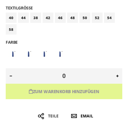
TEXTILGRÖSSE
40
44
38
42
46
48
50
52
54
58
FARBE
ZUM WARENKORB HINZUFÜGEN
TEILE
EMAIL