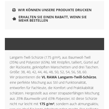
WIR KÖNNEN UNSERE PRODUKTE DRUCKEN
ERHALTEN SIE EINEN RABATT, WENN SIE
MEHR BESTELLEN
BESCHREIBUNG
Langarm-Twill-Schürze (175 g/m²), aus Baumwoll-Twill
(35%) und Polyester (65%). Mit Knöpfen, tailliert, Gürtel auf
der Rückseite, geknöpften Manschetten und drei Taschen.
Größe: 38, 40, 42, 44, 46, 48, 50, 52, 54, 56, 58, 60.
Wir präsentieren die
VL RAMA Langarm-Twill-Schürze
,
eine perfekte Mischung aus Stil und Funktionalität,
entworfen für Fachleute, die Komfort und Praktikabilität
schätzen. Hergestellt aus einer strapazierfähigen Mischung
aus
35% Baumwolle
und
65% Polyester
, ist diese Schürze
nicht nur leicht mit
175 g/m²
, sondern auch atmungsaktiv,