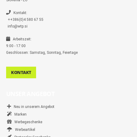
Slovenia - EU
g
e
r
Kontakt:
++386(0)4 580 67 55
info@wtp.si
Arbeitszeit:
9:00 - 17:00
Geschlossen: Samstag, Sonntag, Feiertage
KONTAKT
UNSER ANGEBOT
Neu in unserem Angebot
Marken
Werbegeschenke
Werbeartikel