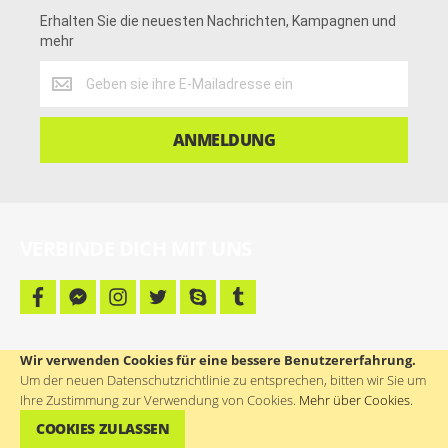
Erhalten Sie die neuesten Nachrichten, Kampagnen und
mehr
Erhalten
Sie
die
neuesten
ANMELDUNG
Nachrichten,
Kampagnen
und
mehr
VERBINDE DICH MIT UNS
f
f
i
t
s
t
a
a
n
w
k
u
c
c
s
i
y
m
e
e
t
t
p
b
b
b
a
t
e
l
Wir verwenden Cookies für eine bessere Benutzererfahrung.
FIRMENINFO
o
o
g
e
r
Um der neuen Datenschutzrichtlinie zu entsprechen, bitten wir Sie um
o
o
r
r
k
k
a
Ihre Zustimmung zur Verwendung von Cookies.
Mehr über Cookies
.
-
m
Adresse:
m
COOKIES ZULASSEN
MINK, Katarina Hlede s.p.
e