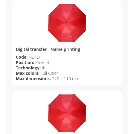
Digital transfer - Name printing
Code:
NDTD
Position:
Panel 3
Technology:
III
Max colors:
Full Color
Max dimensions:
220 x 110 mm