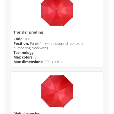
Transfer printing
Code:
TD
Position:
Panel 1 - with closure strap (panel
numbering clockwise)
Technology:
I
Max colors:
8
Max dimensions:
220 x 110 mm
Digital transfer