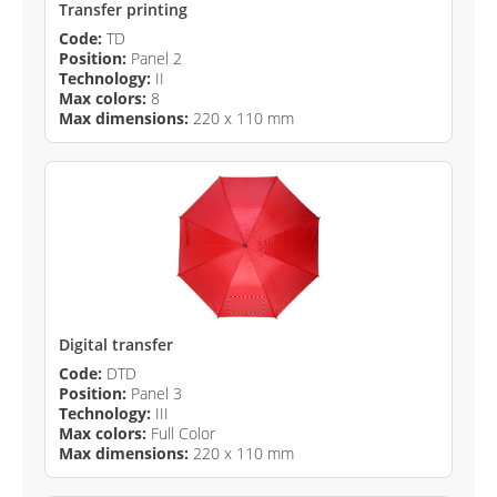
Transfer printing
Code:
TD
Position:
Panel 2
Technology:
II
Max colors:
8
Max dimensions:
220 x 110 mm
Digital transfer
Code:
DTD
Position:
Panel 3
Technology:
III
Max colors:
Full Color
Max dimensions:
220 x 110 mm