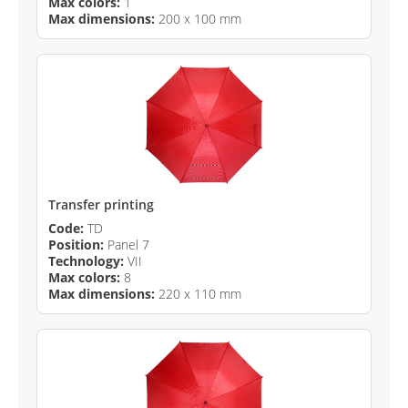
Max colors:
1
Max dimensions:
200 x 100 mm
Transfer printing
Code:
TD
Position:
Panel 7
Technology:
VII
Max colors:
8
Max dimensions:
220 x 110 mm