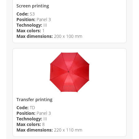
Screen printing
Code:
S3
Position:
Panel 3
Technology:
III
Max colors:
1
Max dimensions:
200 x 100 mm
Transfer printing
Code:
TD
Position:
Panel 3
Technology:
III
Max colors:
8
Max dimensions:
220 x 110 mm