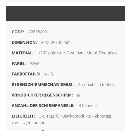
MEHR INFORMATIONEN
AP808409
ø1050×735 mm
170T polyester, EVA foam, Metal, Fiberglass
Weiß
weiß
Automatisch (offen)
Ja
8 Paneele
3-5 Tage für Blankoprodukte - abhängig
vom Lagerstandort