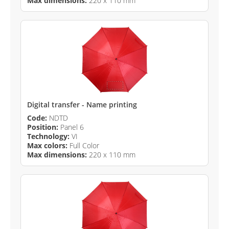
Max dimensions:
220 x 110 mm
Digital transfer - Name printing
Code:
NDTD
Position:
Panel 6
Technology:
VI
Max colors:
Full Color
Max dimensions:
220 x 110 mm