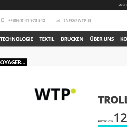
Mein 
++386(0)41 973 542
INFO@WTP.SI
TECHNOLOGIE
TEXTIL
DRUCKEN
ÜBER UNS
KO
VOYAGER...
TROLL
12