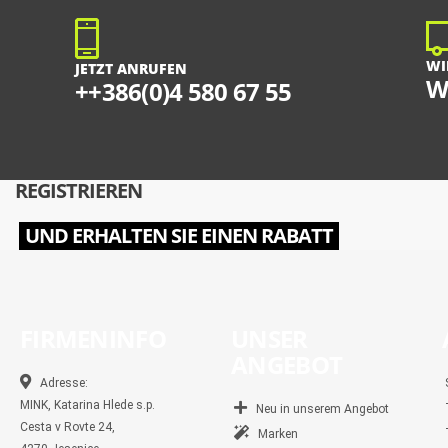
WI
JETZT ANRUFEN
W
++386(0)4 580 67 55
REGISTRIEREN
UND ERHALTEN SIE EINEN RABATT
FIRMENINFO
UNSER
ANGEBOT
Adresse:
MINK, Katarina Hlede s.p.
Neu in unserem Angebot
Cesta v Rovte 24,
Marken