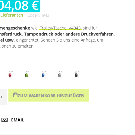
04,08 €
 Lieferanten
Code
V4943
rmengeschenke
wie
Trolley-Tasche, V4943
sind für
ansferdruck, Tampondruck oder andere Druckverfahren,
rei usw.
eingerichtet. Senden Sie uns eine Anfrage, um
tionen zu erhalten!
ZUM WARENKORB HINZUFÜGEN
EMAIL