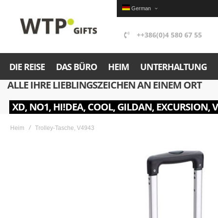
German
++386(0)4 580 67 55
DIE REISE
DAS BÜRO
HEIM
UNTERHALTUNG
ALLE IHRE LIEBLINGSZEICHEN AN EINEM ORT
XD, NO1, HI!DEA, COOL, GILDAN, EXCURSION, 
Heim
Trolley-Tasche, V4943
Skip
to
the
end
of
the
images
gallery