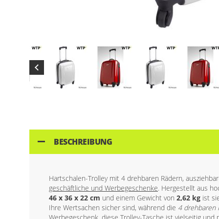
Skip
to
the
beginning
of
BESCHREIBUNG
the
images
gallery
Hartschalen-Trolley mit 4 drehbaren Rädern, ausziehba
geschäftliche und Werbegeschenke
. Hergestellt aus 
46 x 36 x 22 cm
und einem Gewicht von
2,62 kg
ist s
Ihre Wertsachen sicher sind, während die
4 drehbaren 
Werbegeschenk, diese Trolley-Tasche ist vielseitig und 