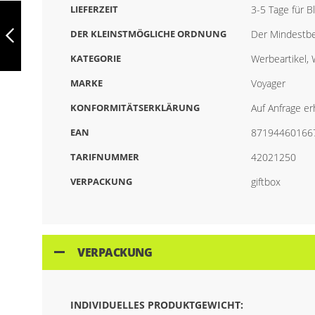
FALTBARE
LIEFERZEIT
3-5 Tage für 
EINKAUFSTASCHE,
SCHWARZ, V4270-
DER KLEINSTMÖGLICHE ORDNUNG
Der Mindestbe
03
KATEGORIE
Werbeartikel,
ZURÜCK
MARKE
Voyager
KONFORMITÄTSERKLÄRUNG
Auf Anfrage erh
EAN
87194460166
TARIFNUMMER
42021250
VERPACKUNG
giftbox
VERPACKUNG
INDIVIDUELLES PRODUKTGEWICHT: