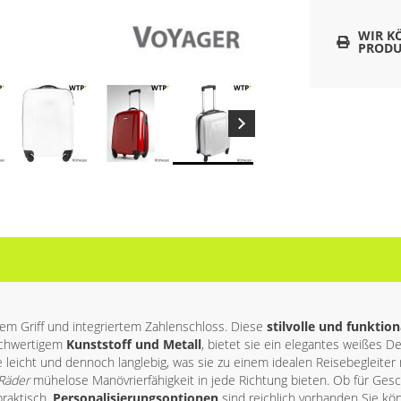
WIR K
PRODU
rem Griff und integriertem Zahlenschloss. Diese
stilvolle und funktion
hochwertigem
Kunststoff und Metall
, bietet sie ein elegantes weißes D
ie leicht und dennoch langlebig, was sie zu einem idealen Reisebegleite
Räder
mühelose Manövrierfähigkeit in jede Richtung bieten. Ob für Ges
praktisch.
Personalisierungsoptionen
sind reichlich vorhanden Sie k