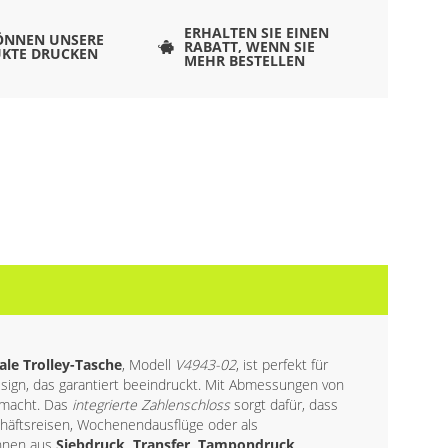
ERHALTEN SIE EINEN
ÖNNEN UNSERE
RABATT, WENN SIE
KTE DRUCKEN
MEHR BESTELLEN
ale Trolley-Tasche
, Modell
V4943-02
, ist perfekt für
esign, das garantiert beeindruckt. Mit Abmessungen von
r macht. Das
integrierte Zahlenschloss
sorgt dafür, dass
chäftsreisen, Wochenendausflüge oder als
önnen aus
Siebdruck, Transfer, Tampondruck,