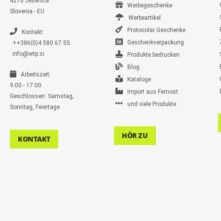
4270 Jesenice
Werbegeschenke
Slovenia - EU
Werbeartikel
Protocolar Geschenke
Kontakt:
Geschenkverpackung
++386(0)4 580 67 55
info@wtp.si
Produkte bedrucken
Blog
Arbeitszeit:
Kataloge
9:00 - 17:00
Import aus Fernost
Geschlossen: Samstag,
und viele Produkte
Sonntag, Feiertage
HÖR ZU
KONTAKT