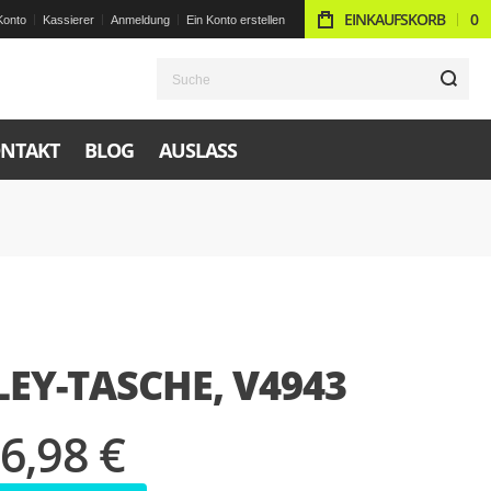
EINKAUFSKORB
0
Konto
Kassierer
Anmeldung
Ein Konto erstellen
S
NTAKT
BLOG
AUSLASS
EY-TASCHE, V4943
6,98 €