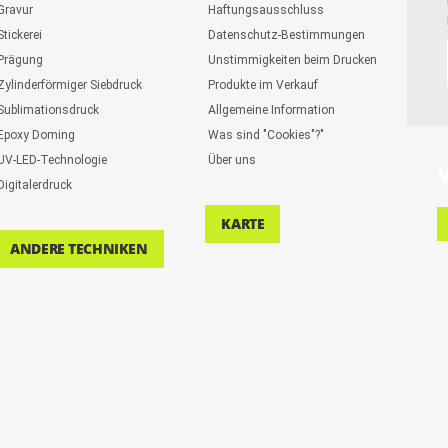
Gravur
Haftungsausschluss
Stickerei
Datenschutz-Bestimmungen
Prägung
Unstimmigkeiten beim Drucken
Zylinderförmiger Siebdruck
Produkte im Verkauf
Sublimationsdruck
Allgemeine Information
Epoxy Doming
Was sind "Cookies"?"
UV-LED-Technologie
Über uns
Digitalerdruck
KARTE
ANDERE TECHNIKEN