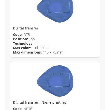
Digital transfer
Code:
DTB
Position:
Top
Technology:
I
Max colors:
Full Color
Max dimensions:
110 x 75 mm
Digital transfer - Name printing
Code:
NDTB