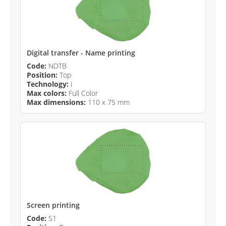
Digital transfer - Name printing
Code:
NDTB
Position:
Top
Technology:
I
Max colors:
Full Color
Max dimensions:
110 x 75 mm
Screen printing
Code:
S1