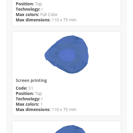
Position:
Top
Technology:
I
Max colors:
Full Color
Max dimensions:
110 x 75 mm
Screen printing
Code:
S1
Position:
Top
Technology:
I
Max colors:
1
Max dimensions:
110 x 75 mm