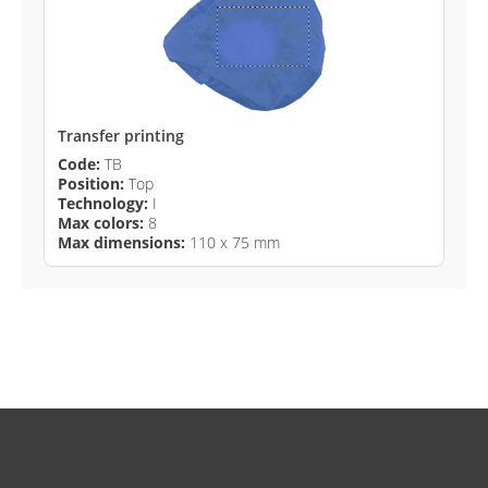
Transfer printing
Code:
TB
Position:
Top
Technology:
I
Max colors:
8
Max dimensions:
110 x 75 mm