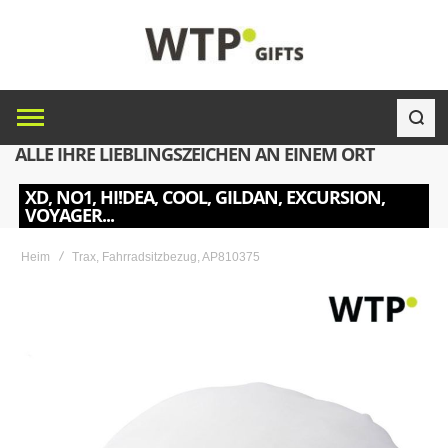
ALLE IHRE LIEBLINGSZEICHEN AN EINEM ORT
XD, NO1, HI!DEA, COOL, GILDAN, EXCURSION,
VOYAGER...
Heim
Trax, Fahrradsitzbezug, AP810375
Skip
to
the
end
of
the
images
gallery