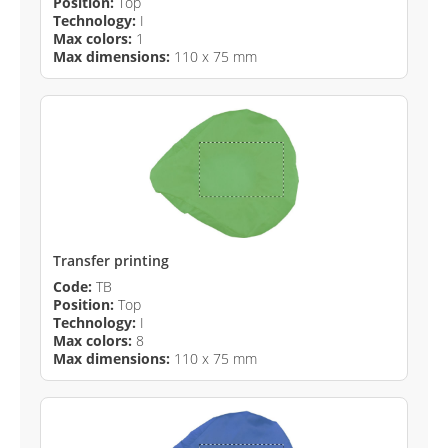
Position:
Top
Technology:
I
Max colors:
1
Max dimensions:
110 x 75 mm
Transfer printing
Code:
TB
Position:
Top
Technology:
I
Max colors:
8
Max dimensions:
110 x 75 mm