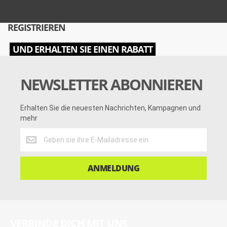
REGISTRIEREN
UND ERHALTEN SIE EINEN RABATT
NEWSLETTER ABONNIEREN
Erhalten Sie die neuesten Nachrichten, Kampagnen und
mehr
Erhalten
Sie
die
neuesten
ANMELDUNG
Nachrichten,
Kampagnen
und
mehr
VERBINDE DICH MIT UNS