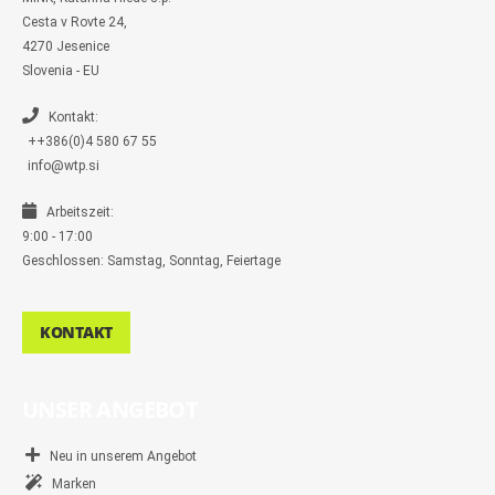
e
s
Cesta v Rovte 24,
s
4270 Jesenice
e
n
Slovenia - EU
g
e
r
Kontakt:
++386(0)4 580 67 55
info@wtp.si
Arbeitszeit:
9:00 - 17:00
Geschlossen: Samstag, Sonntag, Feiertage
KONTAKT
UNSER ANGEBOT
Neu in unserem Angebot
Marken