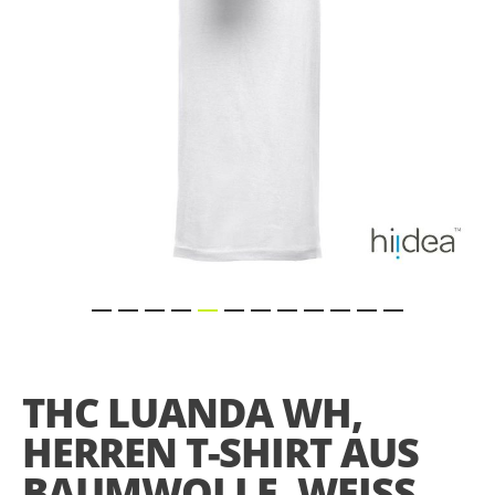
Skip
to
the
THC LUANDA WH,
beginning
of
HERREN T-SHIRT AUS
the
images
BAUMWOLLE, WEISS, 3
gallery