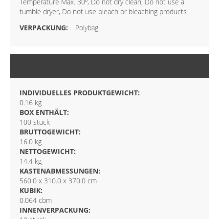
Temperature Max. 30º, Do not dry clean, Do not use a
tumble dryer, Do not use bleach or bleaching products
Polybag
VERPACKUNG
INDIVIDUELLES PRODUKTGEWICHT:
0.16 kg
BOX ENTHÄLT:
100 stuck
BRUTTOGEWICHT:
16.0 kg
NETTOGEWICHT:
14.4 kg
KASTENABMESSUNGEN:
560.0 x 310.0 x 370.0 cm
KUBIK:
0.064 cbm
INNENVERPACKUNG: