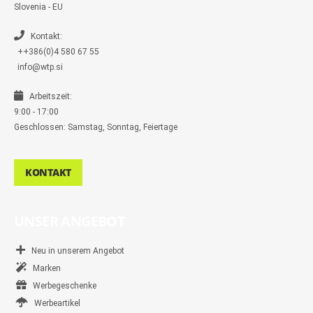
n
Slovenia - EU
g
e
r
Kontakt:
++386(0)4 580 67 55
info@wtp.si
Arbeitszeit:
9:00 - 17:00
Geschlossen: Samstag, Sonntag, Feiertage
KONTAKT
UNSER ANGEBOT
Neu in unserem Angebot
Marken
Werbegeschenke
Werbeartikel