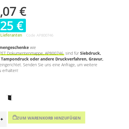
,07 €
,25 €
 Lieferanten
Code
AP800746
rmengeschenke
wie
RPET Dokumentenmappe, AP800746
sind für
Siebdruck,
, Tampondruck oder andere Druckverfahren, Gravur,
eingerichtet. Senden Sie uns eine Anfrage, um weitere
 erhalten!
ZUM WARENKORB HINZUFÜGEN