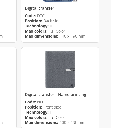
Digital transfer
Code:
DTC
Position:
Back side
Technology:
II
Max colors:
Full Color
mm
Max dimensions:
140 x 190 mm
Digital transfer - Name printing
Code:
NDTC
Position:
Front side
Technology:
I
Max colors:
Full Color
mm
Max dimensions:
100 x 190 mm