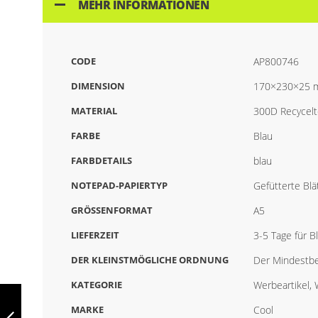
MEHR INFORMATIONEN
CODE
AP800746
DIMENSION
170×230×25
MATERIAL
300D Recycelt
FARBE
Blau
FARBDETAILS
blau
NOTEPAD-PAPIERTYP
Gefütterte Blä
GRÖSSENFORMAT
A5
LIEFERZEIT
3-5 Tage für 
DER KLEINSTMÖGLICHE ORDNUNG
Der Mindestbe
KATEGORIE
Werbeartikel,
SHEPHERD A4,
RPET
MARKE
Cool
DOKUMENTENMAPPE,