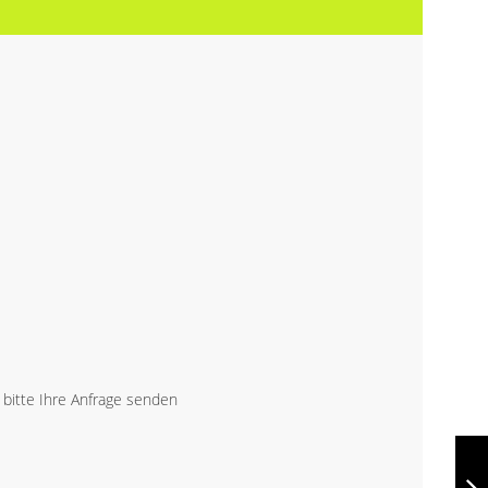
bitte Ihre Anfrage senden
MAPPU A4, RPU
DOKUMENTENMAPPE
AP808221