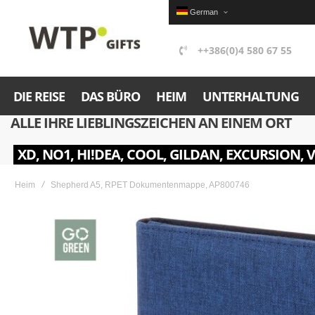
German
++386(0)4 580 67 55
DIE REISE
DAS BÜRO
HEIM
UNTERHALTUNG
ALLE IHRE LIEBLINGSZEICHEN AN EINEM ORT
XD, NO1, HI!DEA, COOL, GILDAN, EXCURSION, 
Heim
Shepherd A5, RPET Dokumentenmappe, AP800746
Skip
to
the
end
of
the
images
gallery