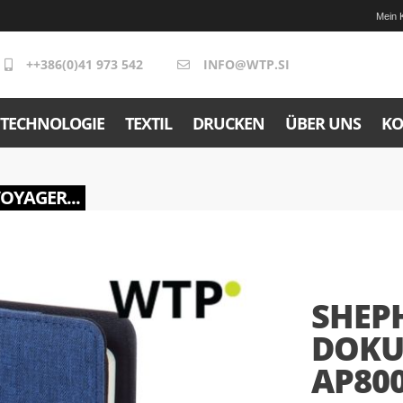
Mein 
++386(0)41 973 542
INFO@WTP.SI
TECHNOLOGIE
TEXTIL
DRUCKEN
ÜBER UNS
KO
VOYAGER...
SHEPH
DOKU
AP80