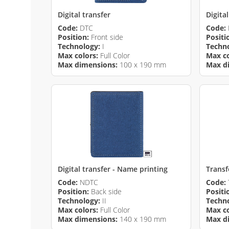
Digital transfer
Digita
Code:
DTC
Code:
Position:
Front side
Positi
Technology:
I
Techn
Max colors:
Full Color
Max co
Max dimensions:
100 x 190 mm
Max d
Digital transfer - Name printing
Transf
Code:
NDTC
Code:
Position:
Back side
Positi
Technology:
II
Techn
Max colors:
Full Color
Max co
Max dimensions:
140 x 190 mm
Max d