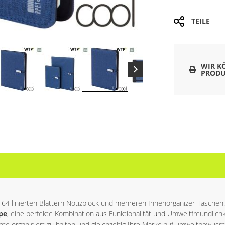
TEILE
WIR K
PRODU
 linierten Blättern Notizblock und mehreren Innenorganizer-Taschen.
pe
, eine perfekte Kombination aus Funktionalität und Umweltfreundlichk
mente organisiert zu halten und gleichzeitig Ihre Marke auf umweltbewu