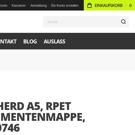
EINKAUFSKORB
0
Konto
Kassierer
Anmeldung
Ein Konto erstellen
S
NTAKT
BLOG
AUSLASS
ERD A5, RPET
MENTENMAPPE,
0746