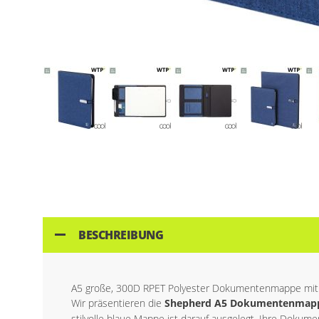
Skip
to
the
beginning
of
the
images
BESCHREIBUNG
gallery
A5 große, 300D RPET Polyester Dokumentenmappe mit 64
Wir präsentieren die
Shepherd A5 Dokumentenmap
stilvolle blaue Mappe ist darauf ausgelegt, Ihre Doku