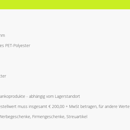
 mm
es PET-Polyester
tter
Blankoprodukte - abhängig vom Lagerstandort
stellwert muss insgesamt € 200,00 + MwSt betragen, für andere Werte 
 Werbegeschenke, Firmengeschenke, Streuartikel