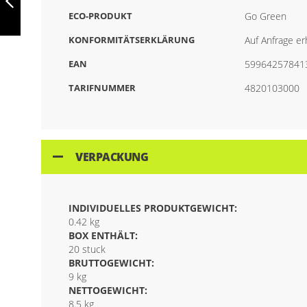
AP800745
ECO-PRODUKT
Go Green
ZURÜCK
KONFORMITÄTSERKLÄRUNG
Auf Anfrage erh
EAN
59964257841
TARIFNUMMER
4820103000
VERPACKUNG
INDIVIDUELLES PRODUKTGEWICHT:
0.42 kg
BOX ENTHÄLT:
20 stuck
BRUTTOGEWICHT:
9 kg
NETTOGEWICHT:
8.5 kg