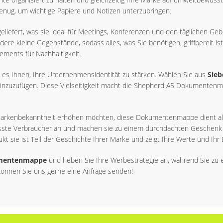
nug, um wichtige Papiere und Notizen unterzubringen.
eliefert, was sie ideal für Meetings, Konferenzen und den täglichen 
andere kleine Gegenstände, sodass alles, was Sie benötigen, griffbereit 
ements für Nachhaltigkeit.
n es Ihnen, Ihre Unternehmensidentität zu stärken. Wählen Sie aus
Sieb
hinzuzufügen. Diese Vielseitigkeit macht die Shepherd A5 Dokumenten
Markenbekanntheit erhöhen möchten, diese Dokumentenmappe dient als 
ste Verbraucher an und machen sie zu einem durchdachten Geschenk f
dukt sie ist Teil der Geschichte Ihrer Marke und zeigt Ihre Werte und Ih
mentenmappe
und heben Sie Ihre Werbestrategie an, während Sie zu e
önnen Sie uns gerne eine Anfrage senden!