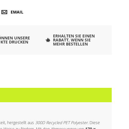
EMAIL
ERHALTEN SIE EINEN
ÖNNEN UNSERE
RABATT, WENN SIE
KTE DRUCKEN
MEHR BESTELLEN
eit, hergestellt aus
300D Recycled PET Polyester
. Diese
sste Weise zu fördern. Mit den Abmessungen von
170 x