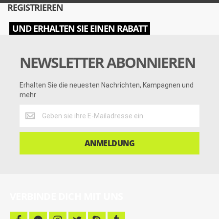
REGISTRIEREN
UND ERHALTEN SIE EINEN RABATT
NEWSLETTER ABONNIEREN
Erhalten Sie die neuesten Nachrichten, Kampagnen und
mehr
Erhalten
Sie
die
neuesten
ANMELDUNG
Nachrichten,
Kampagnen
und
mehr
VERBINDE DICH MIT UNS