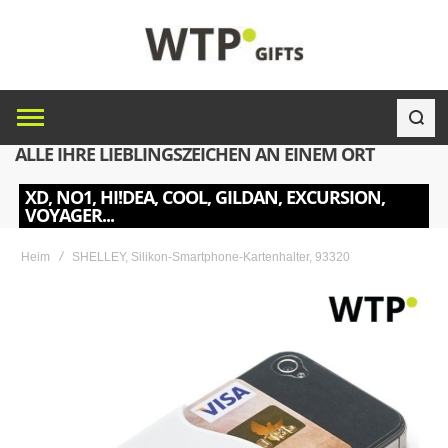
ALLE IHRE LIEBLINGSZEICHEN AN EINEM ORT
XD, NO1, HI!DEA, COOL, GILDAN, EXCURSION,
VOYAGER...
Heim
SHELLEY, Silikon-Smartphone-Kartenhalter, 93320
Skip
to
the
end
of
the
images
gallery