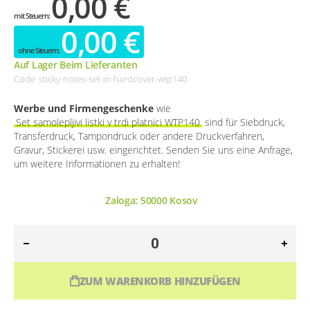
0,00 €
0,00 €
Auf Lager Beim Lieferanten
Code
sticky-notes-set-in-hardcover-wtp140
Werbe und Firmengeschenke
wie
Set samolepljivi listki v trdi platnici WTP140
sind für Siebdruck,
Transferdruck, Tampondruck oder andere Druckverfahren,
Gravur, Stickerei usw. eingerichtet. Senden Sie uns eine Anfrage,
um weitere Informationen zu erhalten!
Zaloga:
50000
Kosov
ZUM WARENKORB HINZUFÜGEN