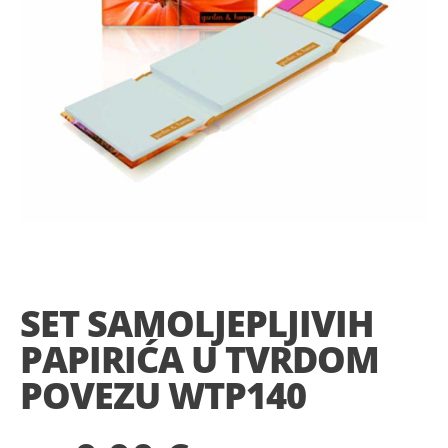
Skip
to
the
SET SAMOLJEPLJIVIH
beginning
of
PAPIRIĆA U TVRDOM
the
images
POVEZU WTP140
gallery