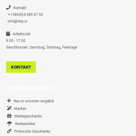
e
r
Kontakt:
++386(0)4 580 67 55
info@wtp.si
Arbeitszeit:
9:00 - 17:00
Geschlossen: Samstag, Sonntag, Feiertage
KONTAKT
UNSER ANGEBOT
Neu in unserem Angebot
Marken
Werbegeschenke
Werbeartikel
Protocolar Geschenke