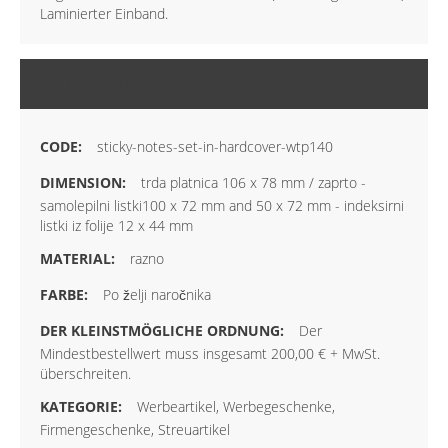
Laminierter Einband.
MEHR INFORMATIONEN
sticky-notes-set-in-hardcover-wtp140
trda platnica 106 x 78 mm / zaprto -
samolepilni listki100 x 72 mm and 50 x 72 mm - indeksirni
listki iz folije 12 x 44 mm
razno
Po želji naročnika
Der
Mindestbestellwert muss insgesamt 200,00 € + MwSt.
überschreiten.
Werbeartikel, Werbegeschenke,
Firmengeschenke, Streuartikel