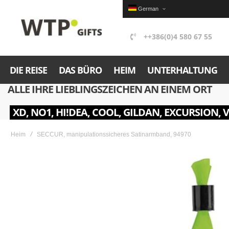
German
++386(0)4 580 67 55
DIE REISE
DAS BÜRO
HEIM
UNTERHALTUNG
ALLE IHRE LIEBLINGSZEICHEN AN EINEM ORT
XD, NO1, HI!DEA, COOL, GILDAN, EXCURSION, 
Heim
SECCUR, manipulationssicheres Satinarmband, 94970
Skip
to
the
end
of
the
images
gallery