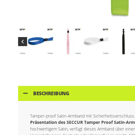
Skip
to
the
beginning
of
the
BESCHREIBUNG
images
gallery
Tamper-proof Satin-Armband mit Sicherheitsverschluss. 
Präsentation des SECCUR Tamper Proof Satin-Ar
hochwertigem Satin, verfügt dieses Armband über einen r