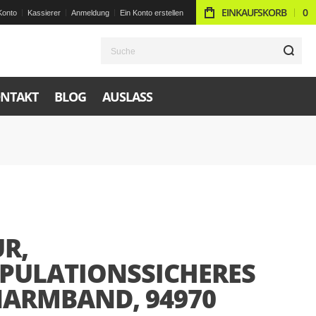
EINKAUFSKORB
0
Konto
Kassierer
Anmeldung
Ein Konto erstellen
S
NTAKT
BLOG
AUSLASS
R,
PULATIONSSICHERES
NARMBAND, 94970