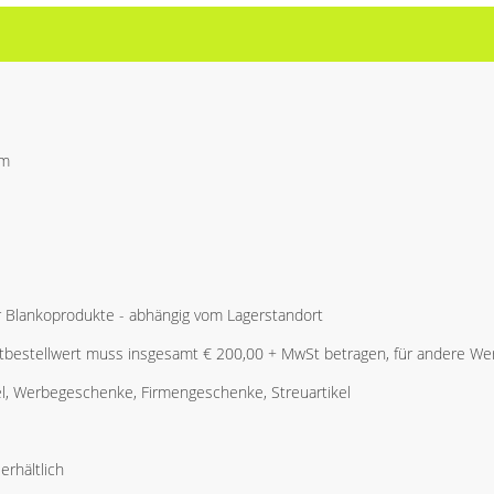
mm
r Blankoprodukte - abhängig vom Lagerstandort
bestellwert muss insgesamt € 200,00 + MwSt betragen, für andere Wer
l, Werbegeschenke, Firmengeschenke, Streuartikel
erhältlich