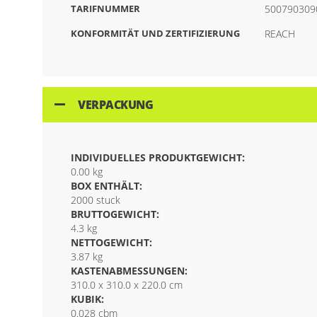
TARIFNUMMER
500790309
KONFORMITÄT UND ZERTIFIZIERUNG
REACH
VERPACKUNG
INDIVIDUELLES PRODUKTGEWICHT:
0.00 kg
BOX ENTHÄLT:
2000 stuck
BRUTTOGEWICHT:
4.3 kg
NETTOGEWICHT:
3.87 kg
KASTENABMESSUNGEN:
310.0 x 310.0 x 220.0 cm
KUBIK:
0.028 cbm