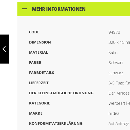
MEHR INFORMATIONEN
CODE
94970
MILLI,
KULTURBEUTEL
DIMENSION
320 x 15 
AUS
HOCHDICHTEM
MATERIAL
Satin
600D, 92148
ZURÜCK
FARBE
Schwarz
FARBDETAILS
schwarz
LIEFERZEIT
3-5 Tage fü
DER KLEINSTMÖGLICHE ORDNUNG
Der Mindest
KATEGORIE
Werbeartike
MARKE
hiidea
KONFORMITÄTSERKLÄRUNG
Auf Anfrage 