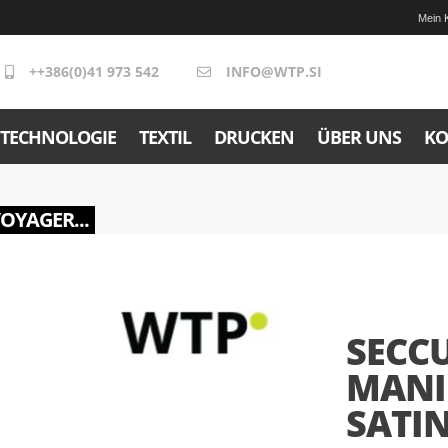
Mein 
++386(0)41 973 542
INFO@WTP.SI
TECHNOLOGIE
TEXTIL
DRUCKEN
ÜBER UNS
KO
VOYAGER...
SECCU
MANI
SATI