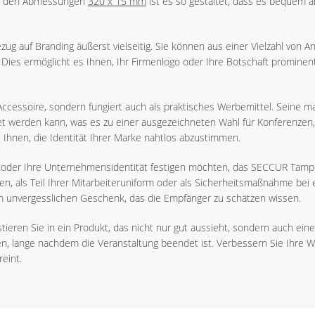
Mit den Abmessungen
320 x 15 mm
ist es so gestaltet, dass es bequem a
g auf Branding äußerst vielseitig. Sie können aus einer Vielzahl von
. Dies ermöglicht es Ihnen, Ihr Firmenlogo oder Ihre Botschaft prominen
Accessoire, sondern fungiert auch als praktisches Werbemittel. Seine ma
det werden kann, was es zu einer ausgezeichneten Wahl für Konferen
 Ihnen, die Identität Ihrer Marke nahtlos abzustimmen.
oder Ihre Unternehmensidentität festigen möchten, das SECCUR Tamper
n, als Teil Ihrer Mitarbeiteruniform oder als Sicherheitsmaßnahme be
em unvergesslichen Geschenk, das die Empfänger zu schätzen wissen.
en Sie in ein Produkt, das nicht nur gut aussieht, sondern auch einen Z
n, lange nachdem die Veranstaltung beendet ist. Verbessern Sie Ihre W
eint.