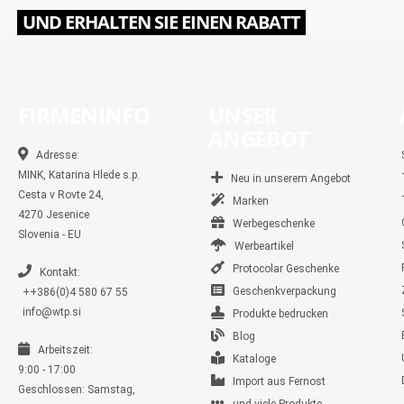
UND ERHALTEN SIE EINEN RABATT
FIRMENINFO
UNSER
ANGEBOT
Adresse:
MINK, Katarina Hlede s.p.
Neu in unserem Angebot
Cesta v Rovte 24,
Marken
4270 Jesenice
Werbegeschenke
Slovenia - EU
Werbeartikel
Protocolar Geschenke
Kontakt:
Geschenkverpackung
++386(0)4 580 67 55
info@wtp.si
Produkte bedrucken
Blog
Arbeitszeit:
Kataloge
9:00 - 17:00
Import aus Fernost
Geschlossen: Samstag,