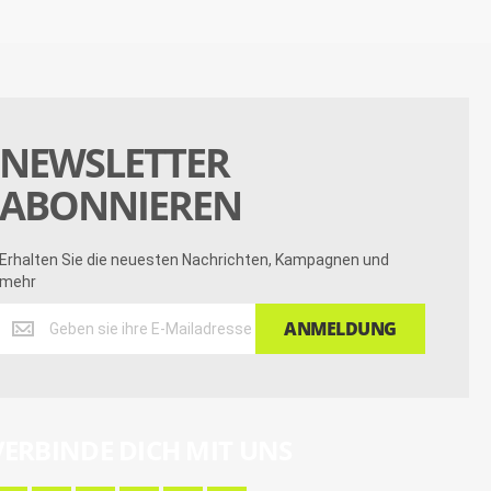
NEWSLETTER
ABONNIEREN
Erhalten Sie die neuesten Nachrichten, Kampagnen und
mehr
Erhalten
ANMELDUNG
Sie
die
neuesten
Nachrichten,
Kampagnen
VERBINDE DICH MIT UNS
und
mehr