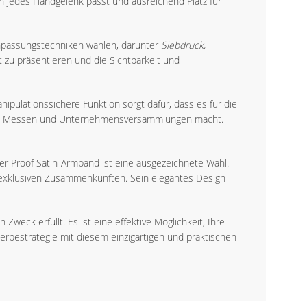
n jedes Handgelenk passt und ausreichend Platz für
 Anpassungstechniken wählen, darunter
Siebdruck,
t zu präsentieren und die Sichtbarkeit und
nipulationssichere Funktion sorgt dafür, dass es für die
zen, Messen und Unternehmensversammlungen macht.
 Proof Satin-Armband ist eine ausgezeichnete Wahl.
i exklusiven Zusammenkünften. Sein elegantes Design
weck erfüllt. Es ist eine effektive Möglichkeit, Ihre
erbestrategie mit diesem einzigartigen und praktischen