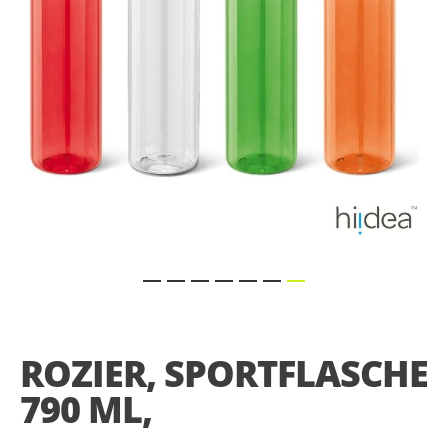
Skip
to
the
ROZIER, SPORTFLASCHE
beginning
of
790 ML,
the
images
gallery