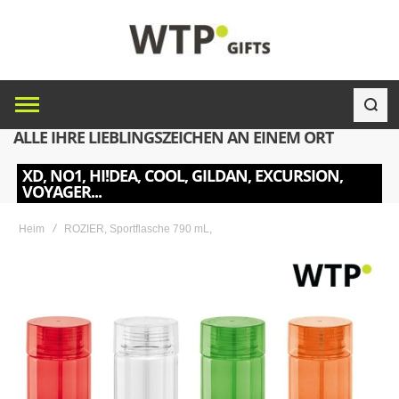
ALLE IHRE LIEBLINGSZEICHEN AN EINEM ORT
XD, NO1, HI!DEA, COOL, GILDAN, EXCURSION,
VOYAGER...
Heim
ROZIER, Sportflasche 790 mL,
Skip
to
the
end
of
the
images
gallery