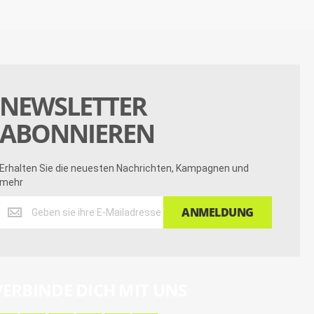
NEWSLETTER
ABONNIEREN
Erhalten Sie die neuesten Nachrichten, Kampagnen und
mehr
Erhalten
ANMELDUNG
Sie
die
neuesten
Nachrichten,
Kampagnen
VERBINDE DICH MIT UNS
und
mehr