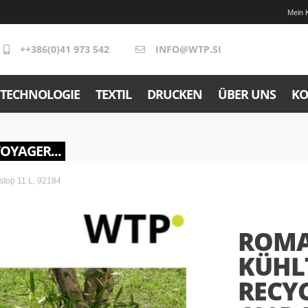
Mein 
++386(0)41 973 542
INFO@WTP.SI
TECHNOLOGIE
TEXTIL
DRUCKEN
ÜBER UNS
KO
VOYAGER...
stop 11 L, 92184
ROMA
KÜHL
RECY