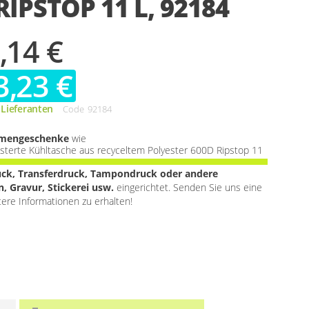
RIPSTOP 11 L, 92184
,14 €
3,23 €
 Lieferanten
Code
92184
rmengeschenke
wie
terte Kühltasche aus recyceltem Polyester 600D Ripstop 11
uck, Transferdruck, Tampondruck oder andere
, Gravur, Stickerei usw.
eingerichtet. Senden Sie uns eine
tere Informationen zu erhalten!