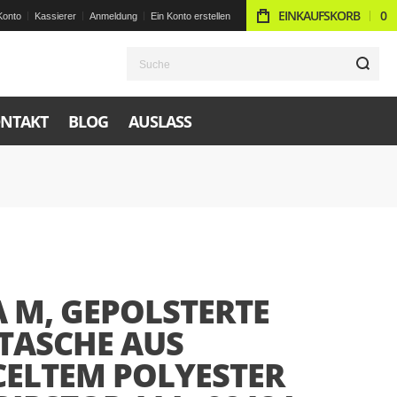
EINKAUFSKORB
0
Konto
Kassierer
Anmeldung
Ein Konto erstellen
S
NTAKT
BLOG
AUSLASS
 M, GEPOLSTERTE
TASCHE AUS
CELTEM POLYESTER