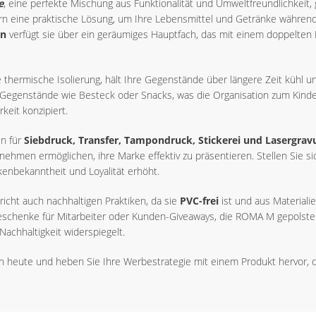
e
, eine perfekte Mischung aus Funktionalität und Umweltfreundlichkeit, 
ndern eine praktische Lösung, um Ihre Lebensmittel und Getränke während
rn
verfügt sie über ein geräumiges Hauptfach, das mit einem doppelten 
thermische Isolierung, hält Ihre Gegenstände über längere Zeit kühl und
r Gegenstände wie Besteck oder Snacks, was die Organisation zum Kind
keit konzipiert.
en für
Siebdruck, Transfer, Tampondruck, Stickerei und Lasergrav
rnehmen ermöglichen, ihre Marke effektiv zu präsentieren. Stellen Sie s
nbekanntheit und Loyalität erhöht.
richt auch nachhaltigen Praktiken, da sie
PVC-frei
ist und aus Materiali
chenke für Mitarbeiter oder Kunden-Giveaways, die ROMA M gepolstert
achhaltigkeit widerspiegelt.
 heute und heben Sie Ihre Werbestrategie mit einem Produkt hervor, d