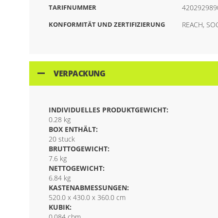
TARIFNUMMER
420292989
KONFORMITÄT UND ZERTIFIZIERUNG
REACH, SO
VERPACKUNG
INDIVIDUELLES PRODUKTGEWICHT:
0.28 kg
BOX ENTHÄLT:
20 stuck
BRUTTOGEWICHT:
7.6 kg
NETTOGEWICHT:
6.84 kg
KASTENABMESSUNGEN:
520.0 x 430.0 x 360.0 cm
KUBIK:
0.084 cbm