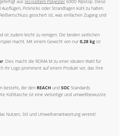
gefertigt aus
recyceltem Polyester
600D Ripstop. Diese
 Ausflügen, Picknicks oder Strandtagen kühl zu halten.
Reißverschluss gesichert ist, was einfachen Zugang und
 ist zudem leicht zu reinigen. Die beiden seitlichen
erspiel macht. Mit einem Gewicht von nur
0,28 kg
ist
ur
. Dies macht die ROMA M zu einer idealen Wahl für
ich Ihr Logo prominent auf einem Produkt vor, das Ihre
en besteht, die den
REACH
und
SOC
Standards
e Kühltasche ist eine vielseitige und umweltbewusste
as Nutzen, Stil und Umweltverantwortung vereint!