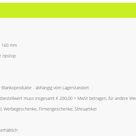
x 160 mm
 ripstop
r Blankoprodukte - abhängig vom Lagerstandort
bestellwert muss insgesamt € 200,00 + MwSt betragen, für andere Wer
l, Werbegeschenke, Firmengeschenke, Streuartikel
erhältlich