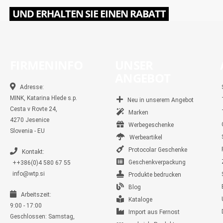
UND ERHALTEN SIE EINEN RABATT
FIRMENINFO
UNSER
ANGEBOT
Adresse:
MINK, Katarina Hlede s.p.
Neu in unserem Angebot
Cesta v Rovte 24,
Marken
4270 Jesenice
Werbegeschenke
Slovenia - EU
Werbeartikel
Protocolar Geschenke
Kontakt:
Geschenkverpackung
++386(0)4 580 67 55
info@wtp.si
Produkte bedrucken
Blog
Arbeitszeit:
Kataloge
9:00 - 17:00
Import aus Fernost
Geschlossen: Samstag,