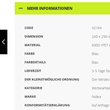
MEHR INFORMATIONEN
CODE
92184
ROMA L,
THERMORUCKSACK
DIMENSION
260 x 290 
GEPOLSTERT AUS
RECYCELTEM
MATERIAL
600D rPET e
POLYESTER 600D
ZURÜCK
RIPSTOP 16 L,
FARBE
Blau
92099
FARBDETAILS
blau
LIEFERZEIT
3-5 Tage fü
DER KLEINSTMÖGLICHE ORDNUNG
Der Mindest
KATEGORIE
Werbeartike
MARKE
hiidea
KONFORMITÄTSERKLÄRUNG
Auf Anfrage 