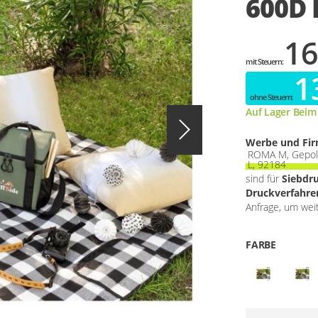
600D 
16
1
Auf Lager Beim
Werbe und Fi
ROMA M, Gepols
L, 92184
sind für
Siebdr
Druckverfahren
Anfrage, um wei
FARBE