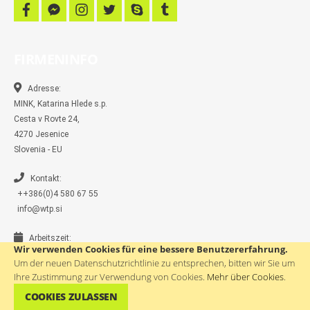
f
f
i
t
s
t
a
a
n
w
k
u
c
c
s
i
y
m
e
e
t
t
p
b
b
b
a
t
e
l
FIRMENINFO
o
o
g
e
r
o
o
r
r
k
k
a
-
m
Adresse:
m
MINK, Katarina Hlede s.p.
e
s
Cesta v Rovte 24,
s
4270 Jesenice
e
n
Slovenia - EU
g
e
r
Kontakt:
++386(0)4 580 67 55
info@wtp.si
Arbeitszeit:
Wir verwenden Cookies für eine bessere Benutzererfahrung.
9:00 - 17:00
Um der neuen Datenschutzrichtlinie zu entsprechen, bitten wir Sie um
Geschlossen: Samstag, Sonntag, Feiertage
Ihre Zustimmung zur Verwendung von Cookies.
Mehr über Cookies
.
COOKIES ZULASSEN