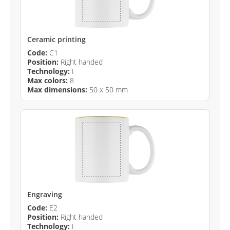
Ceramic printing
Code:
C1
Position:
Right handed
Technology:
I
Max colors:
8
Max dimensions:
50 x 50 mm
Engraving
Code:
E2
Position:
Right handed
Technology:
I