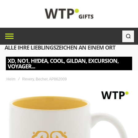
ALLE IHRE LIEBLINGSZEICHEN AN EINEM ORT
XD, NO1, HI!DEA, COOL, GILDAN, EXCURSION,
VOYAGER...
Heim
Revery, Becher, AP862009
Skip
to
the
end
of
the
images
gallery