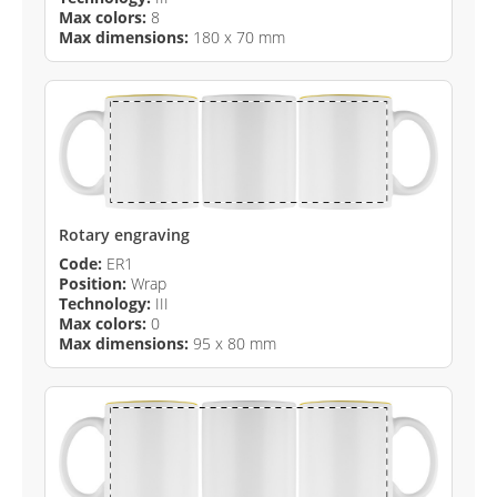
Max colors:
8
Max dimensions:
180 x 70 mm
Rotary engraving
Code:
ER1
Position:
Wrap
Technology:
III
Max colors:
0
Max dimensions:
95 x 80 mm