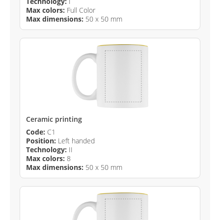
Technology:
I
Max colors:
Full Color
Max dimensions:
50 x 50 mm
Ceramic printing
Code:
C1
Position:
Left handed
Technology:
II
Max colors:
8
Max dimensions:
50 x 50 mm