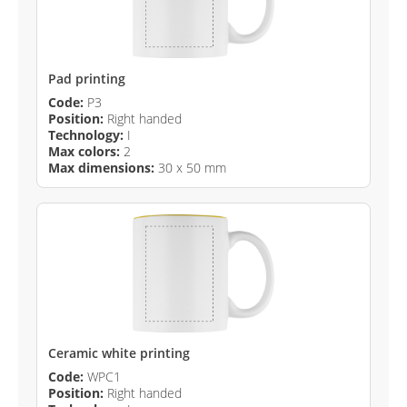
Pad printing
Code:
P3
Position:
Right handed
Technology:
I
Max colors:
2
Max dimensions:
30 x 50 mm
Ceramic white printing
Code:
WPC1
Position:
Right handed