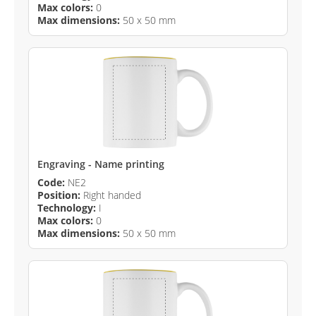
Max colors:
0
Max dimensions:
50 x 50 mm
Engraving - Name printing
Code:
NE2
Position:
Right handed
Technology:
I
Max colors:
0
Max dimensions:
50 x 50 mm