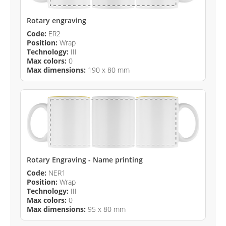
Rotary engraving
Code:
ER2
Position:
Wrap
Technology:
III
Max colors:
0
Max dimensions:
190 x 80 mm
Rotary Engraving - Name printing
Code:
NER1
Position:
Wrap
Technology:
III
Max colors:
0
Max dimensions:
95 x 80 mm