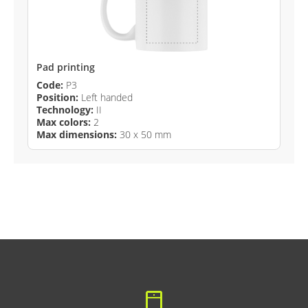
Pad printing
Code:
P3
Position:
Left handed
Technology:
II
Max colors:
2
Max dimensions:
30 x 50 mm