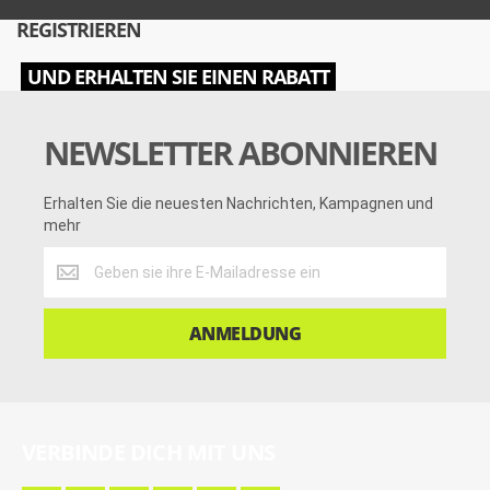
REGISTRIEREN
UND ERHALTEN SIE EINEN RABATT
NEWSLETTER ABONNIEREN
Erhalten Sie die neuesten Nachrichten, Kampagnen und
mehr
Erhalten
Sie
die
neuesten
ANMELDUNG
Nachrichten,
Kampagnen
und
mehr
VERBINDE DICH MIT UNS