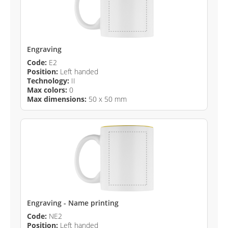
Engraving
Code:
E2
Position:
Left handed
Technology:
II
Max colors:
0
Max dimensions:
50 x 50 mm
Engraving - Name printing
Code:
NE2
Position:
Left handed