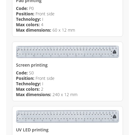
Pad printing
Code:
P0
Position:
Front side
Technology:
I
Max colors:
4
Max dimensions:
60 x 12 mm
Screen printing
Code:
S0
Position:
Front side
Technology:
I
Max colors:
2
Max dimensions:
240 x 12 mm
UV LED printing