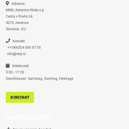
k
k
a
-
m
Adresse:
m
MINK, Katarina Hlede s.p.
e
s
Cesta v Rovte 24,
s
4270 Jesenice
e
n
Slovenia - EU
g
e
r
Kontakt:
++386(0)4 580 67 55
info@wtp.si
Arbeitszeit:
9:00 - 17:00
Geschlossen: Samstag, Sonntag, Feiertage
KONTAKT
UNSER ANGEBOT