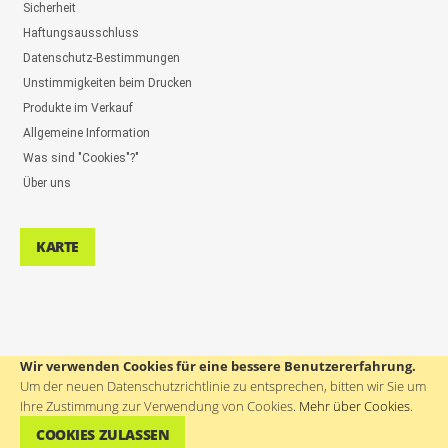
Sicherheit
Haftungsausschluss
Datenschutz-Bestimmungen
Unstimmigkeiten beim Drucken
Produkte im Verkauf
Allgemeine Information
Was sind "Cookies"?"
Über uns
KARTE
Wir verwenden Cookies für eine bessere Benutzererfahrung.
UNTERSTÜTZUNG DER BENUTZER: ++386(0)4 580 67 55
Um der neuen Datenschutzrichtlinie zu entsprechen, bitten wir Sie um
Ihre Zustimmung zur Verwendung von Cookies.
Mehr über Cookies
.
COOKIES ZULASSEN