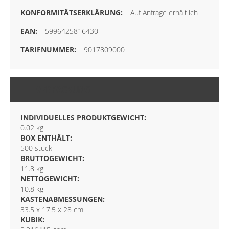
Auf Anfrage erhältlich
5996425816430
9017809000
VERPACKUNG
INDIVIDUELLES PRODUKTGEWICHT:
0.02 kg
BOX ENTHÄLT:
500 stuck
BRUTTOGEWICHT:
11.8 kg
NETTOGEWICHT:
10.8 kg
KASTENABMESSUNGEN:
33.5 x 17.5 x 28 cm
KUBIK: