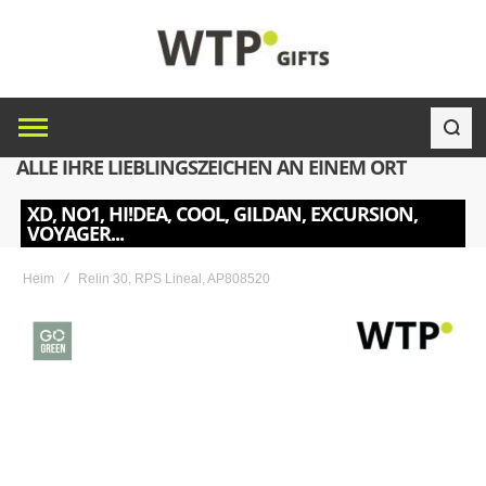
ALLE IHRE LIEBLINGSZEICHEN AN EINEM ORT
XD, NO1, HI!DEA, COOL, GILDAN, EXCURSION,
VOYAGER...
Heim
Relin 30, RPS Lineal, AP808520
Skip
to
the
end
of
the
images
gallery