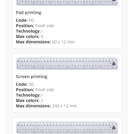
Pad printing
Code:
P0
Position:
Front side
Technology:
I
Max colors:
4
Max dimensions:
60 x 12 mm
Screen printing
Code:
S0
Position:
Front side
Technology:
I
Max colors:
2
Max dimensions:
240 x 12 mm