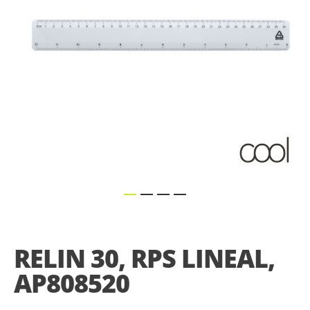
Skip
to
the
RELIN 30, RPS LINEAL,
beginning
of
AP808520
the
images
gallery