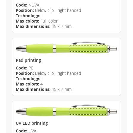
Code:
NUVA
Position:
Below clip - right handed
Technology:
I
Max colors:
Full Color
Max dimensions:
45 x 7 mm
Pad printing
Code:
P0
Position:
Below clip - right handed
Technology:
I
Max colors:
4
Max dimensions:
45 x 7 mm
UV LED printing
Code:
UVA