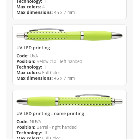
Technology:
II
Max colors:
4
Max dimensions:
45 x 7 mm
UV LED printing
Code:
UVA
Position:
Below clip - left handed
Technology:
II
Max colors:
Full Color
Max dimensions:
45 x 7 mm
UV LED printing - name printing
Code:
NUVA
Position:
Barrel - right handed
Technology:
III
Max colors:
Full Color