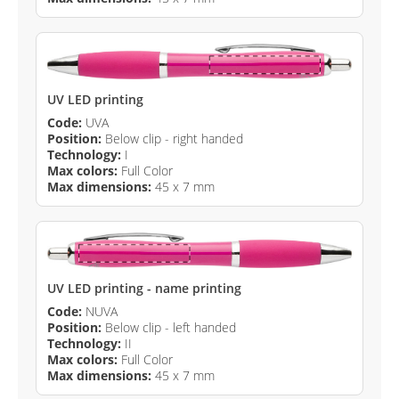
UV LED printing
Code:
UVA
Position:
Below clip - right handed
Technology:
I
Max colors:
Full Color
Max dimensions:
45 x 7 mm
UV LED printing - name printing
Code:
NUVA
Position:
Below clip - left handed
Technology:
II
Max colors:
Full Color
Max dimensions:
45 x 7 mm