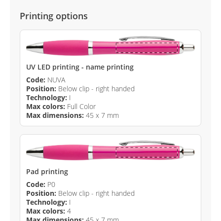
Printing options
UV LED printing - name printing
Code:
NUVA
Position:
Below clip - right handed
Technology:
I
Max colors:
Full Color
Max dimensions:
45 x 7 mm
Pad printing
Code:
P0
Position:
Below clip - right handed
Technology:
I
Max colors:
4
Max dimensions:
45 x 7 mm