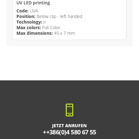
UV LED printing
Code:
UVA
Position:
Below clip - left handed
Technology:
II
Max colors:
Full Color
Max dimensions:
45 x 7 mm
JETZT ANRUFEN
++386(0)4 580 67 55