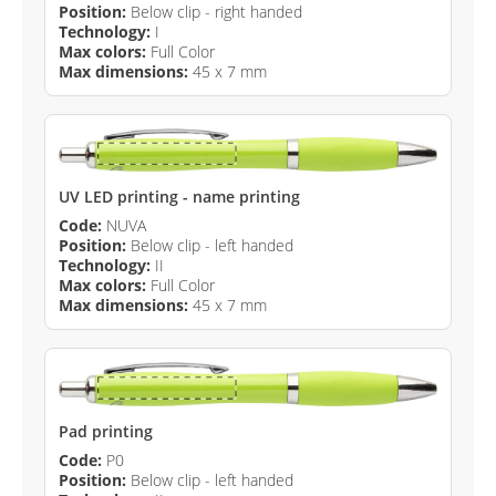
Position:
Below clip - right handed
Technology:
I
Max colors:
Full Color
Max dimensions:
45 x 7 mm
UV LED printing - name printing
Code:
NUVA
Position:
Below clip - left handed
Technology:
II
Max colors:
Full Color
Max dimensions:
45 x 7 mm
Pad printing
Code:
P0
Position:
Below clip - left handed