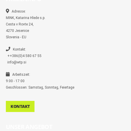
o
o
g
e
r
o
o
r
r
k
k
a
-
m
Adresse:
m
MINK, Katarina Hlede s.p.
e
s
Cesta v Rovte 24,
s
4270 Jesenice
e
n
Slovenia - EU
g
e
r
Kontakt:
++386(0)4 580 67 55
info@wtp.si
Arbeitszeit:
9:00 - 17:00
Geschlossen: Samstag, Sonntag, Feiertage
KONTAKT
UNSER ANGEBOT