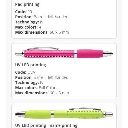
Pad printing
Code:
P0
Position:
Barrel - left handed
Technology:
IV
Max colors:
4
Max dimensions:
60 x 5 mm
UV LED printing
Code:
UVA
Position:
Barrel - left handed
Technology:
IV
Max colors:
Full Color
Max dimensions:
60 x 5 mm
UV LED printing - name printing