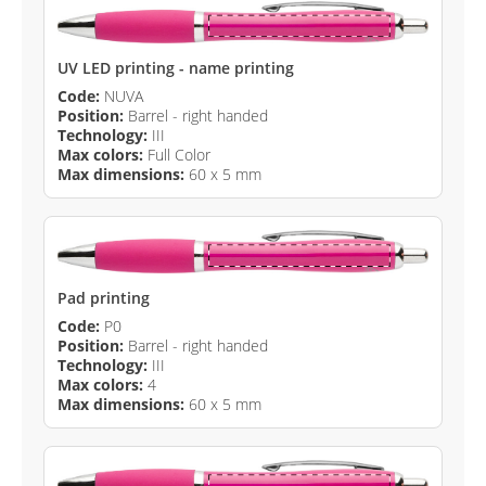
UV LED printing - name printing
Code:
NUVA
Position:
Barrel - right handed
Technology:
III
Max colors:
Full Color
Max dimensions:
60 x 5 mm
Pad printing
Code:
P0
Position:
Barrel - right handed
Technology:
III
Max colors:
4
Max dimensions:
60 x 5 mm