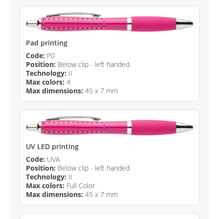
Pad printing
Code:
P0
Position:
Below clip - left handed
Technology:
II
Max colors:
4
Max dimensions:
45 x 7 mm
UV LED printing
Code:
UVA
Position:
Below clip - left handed
Technology:
II
Max colors:
Full Color
Max dimensions:
45 x 7 mm