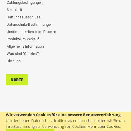
Zahlungsbedingungen
Sicherheit
Haftungsausschluss
Datenschutz-Bestimmungen
Unstimmigkeiten beim Drucken
Produkte im Verkauf
Allgemeine Information
Was sind "Cookies"?"
Über uns
KARTE
Wir verwenden Cookies für eine bessere Benutzererfahrung.
UNTERSTÜTZUNG DER BENUTZER: ++386(0)4 580 67 55
Um der neuen Datenschutzrichtlinie zu entsprechen, bitten wir Sie um
Ihre Zustimmung zur Verwendung von Cookies.
Mehr über Cookies
.