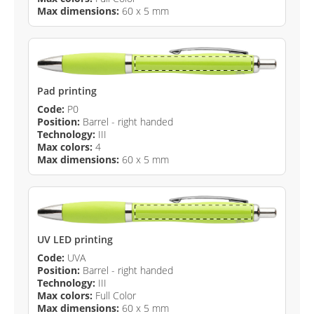
Max dimensions:
60 x 5 mm
Pad printing
Code:
P0
Position:
Barrel - right handed
Technology:
III
Max colors:
4
Max dimensions:
60 x 5 mm
UV LED printing
Code:
UVA
Position:
Barrel - right handed
Technology:
III
Max colors:
Full Color
Max dimensions:
60 x 5 mm