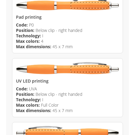
Pad printing
Code:
P0
Position:
Below clip - right handed
Technology:
I
Max colors:
4
Max dimensions:
45 x 7 mm
UV LED printing
Code:
UVA
Position:
Below clip - right handed
Technology:
I
Max colors:
Full Color
Max dimensions:
45 x 7 mm