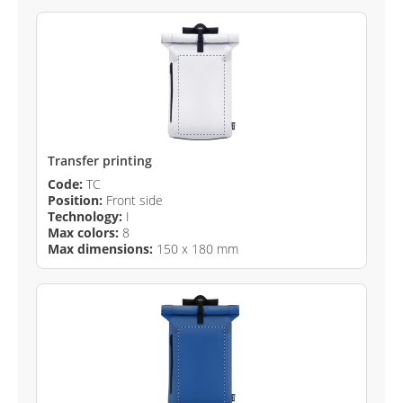
Transfer printing
Code:
TC
Position:
Front side
Technology:
I
Max colors:
8
Max dimensions:
150 x 180 mm