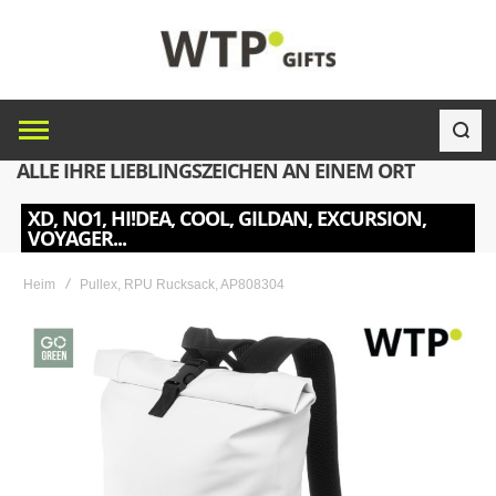
ALLE IHRE LIEBLINGSZEICHEN AN EINEM ORT
XD, NO1, HI!DEA, COOL, GILDAN, EXCURSION,
VOYAGER...
Heim
Pullex, RPU Rucksack, AP808304
Skip
to
the
end
of
the
images
gallery