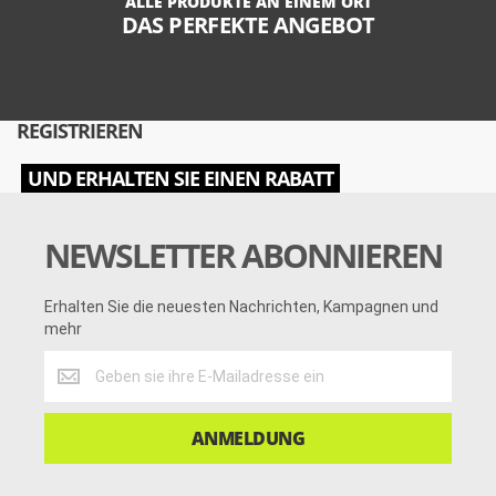
ALLE PRODUKTE AN EINEM ORT
DAS PERFEKTE ANGEBOT
REGISTRIEREN
UND ERHALTEN SIE EINEN RABATT
NEWSLETTER ABONNIEREN
Erhalten Sie die neuesten Nachrichten, Kampagnen und
mehr
Erhalten
Sie
die
neuesten
ANMELDUNG
Nachrichten,
Kampagnen
und