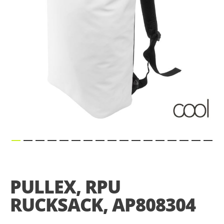
Skip
to
the
PULLEX, RPU
beginning
of
RUCKSACK, AP808304
the
images
gallery