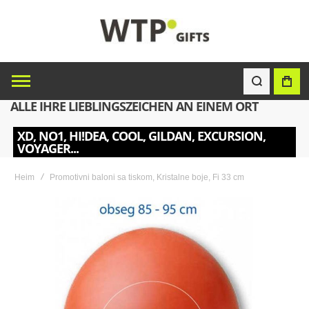
ALLE IHRE LIEBLINGSZEICHEN AN EINEM ORT
XD, NO1, HI!DEA, COOL, GILDAN, EXCURSION,
VOYAGER...
Heim
Promotivni baloni sa tiskom, Kristalne boje, Fi 33 cm
Skip
to
the
end
of
the
images
gallery