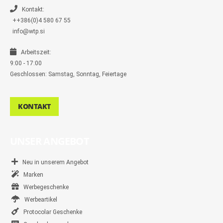
e
r
Kontakt:
++386(0)4 580 67 55
info@wtp.si
Arbeitszeit:
9:00 - 17:00
Geschlossen: Samstag, Sonntag, Feiertage
KONTAKT
UNSER ANGEBOT
Neu in unserem Angebot
Marken
Werbegeschenke
Werbeartikel
Protocolar Geschenke