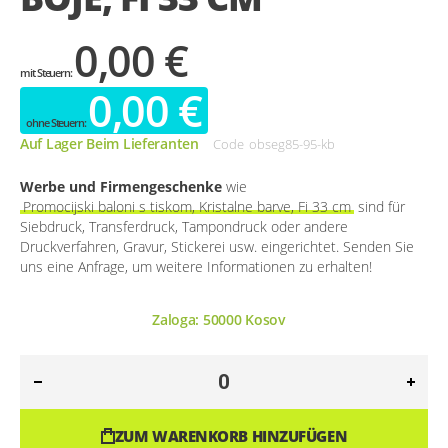
0,00 €
0,00 €
Auf Lager Beim Lieferanten
Code
obseg85-95-kb
Werbe und Firmengeschenke
wie
Promocijski baloni s tiskom, Kristalne barve, Fi 33 cm
sind für
Siebdruck, Transferdruck, Tampondruck oder andere
Druckverfahren, Gravur, Stickerei usw. eingerichtet. Senden Sie
uns eine Anfrage, um weitere Informationen zu erhalten!
Zaloga:
50000
Kosov
ZUM WARENKORB HINZUFÜGEN