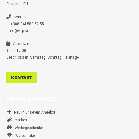
n
Slovenia - EU
g
e
r
Kontakt:
++386(0)4 580 67 55
info@wtp.si
Arbeitszeit:
9:00 - 17:00
Geschlossen: Samstag, Sonntag, Feiertage
KONTAKT
UNSER ANGEBOT
Neu in unserem Angebot
Marken
Werbegeschenke
Werbeartikel