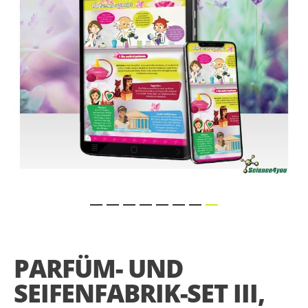
gallery
Skip
to
the
PARFÜM- UND
beginning
of
SEIFENFABRIK-SET III,
the
images