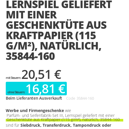
LERNSPIEL GELIEFERT
gallery
MIT EINER
GESCHENKTÜTE AUS
KRAFTPAPIER (115
G/M²), NATÜRLICH,
35844-160
20,51 €
16,81 €
Beim Lieferanten Ausverkauft
Code
35844-160
Werbe und Firmengeschenke
wie
Parfüm- und Seifenfabrik-Set III, Lernspiel geliefert mit einer
Geschenktüte aus Kraftpapier (115 g/m²), natürlich, 35844-160
sind für
Siebdruck, Transferdruck, Tampondruck oder