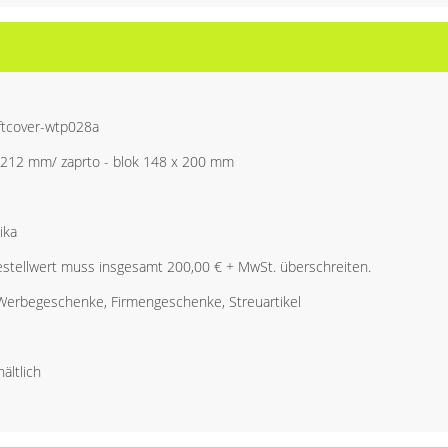
ftcover-wtp028a
x 212 mm/ zaprto - blok 148 x 200 mm
ika
stellwert muss insgesamt 200,00 € + MwSt. überschreiten.
 Werbegeschenke, Firmengeschenke, Streuartikel
ältlich