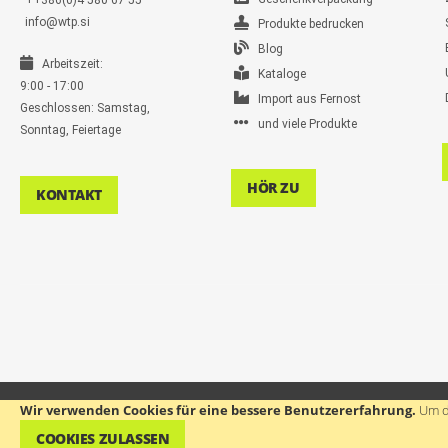
++386(0)4 580 67 55
info@wtp.si
Produkte bedrucken
Blog
Arbeitszeit:
Kataloge
9:00 - 17:00
Import aus Fernost
Geschlossen: Samstag,
und viele Produkte
Sonntag, Feiertage
HÖR ZU
KONTAKT
Wir verwenden Cookies für eine bessere Benutzererfahrung.
Um d
©
WTP Werbeartikel, Werbegeschenke, Firmengeschenke, Streuartikel
- Alle rec
COOKIES ZULASSEN