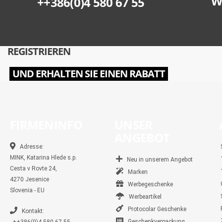
W
++386(0)4 580 67 55
REGISTRIEREN
UND ERHALTEN SIE EINEN RABATT
FIRMENINFO
UNSER
ANGEBOT
Adresse:
MINK, Katarina Hlede s.p.
Neu in unserem Angebot
Cesta v Rovte 24,
Marken
4270 Jesenice
Werbegeschenke
Slovenia - EU
Werbeartikel
Protocolar Geschenke
Kontakt:
Geschenkverpackung