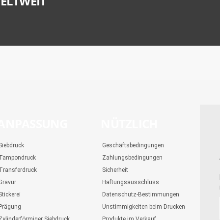
ELTWEIT
ANPASSUNG
NÜTZLICH
Siebdruck
Geschäftsbedingungen
Tampondruck
Zahlungsbedingungen
Transferdruck
Sicherheit
Gravur
Haftungsausschluss
Stickerei
Datenschutz-Bestimmungen
Prägung
Unstimmigkeiten beim Drucken
Zylinderförmiger Siebdruck
Produkte im Verkauf