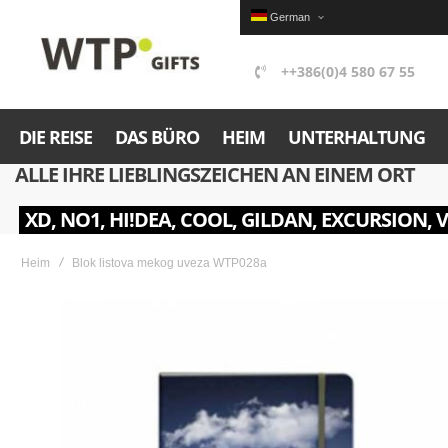
German
++386(0)4 580 67 55
DIE REISE
DAS BÜRO
HEIM
UNTERHALTUNG
ALLE IHRE LIEBLINGSZEICHEN AN EINEM ORT
XD, NO1, HI!DEA, COOL, GILDAN, EXCURSION, 
Heim
Blok listova mekog uveza WTP028a
Skip
to
the
end
of
the
images
gallery