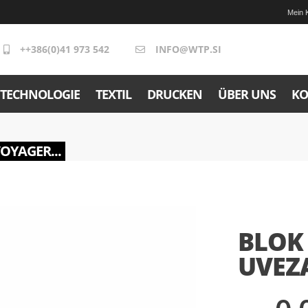
Mein 
++386(0)41 973 542
INFO@WTP.SI
TECHNOLOGIE
TEXTIL
DRUCKEN
ÜBER UNS
KO
VOYAGER...
BLOK
UVEZ