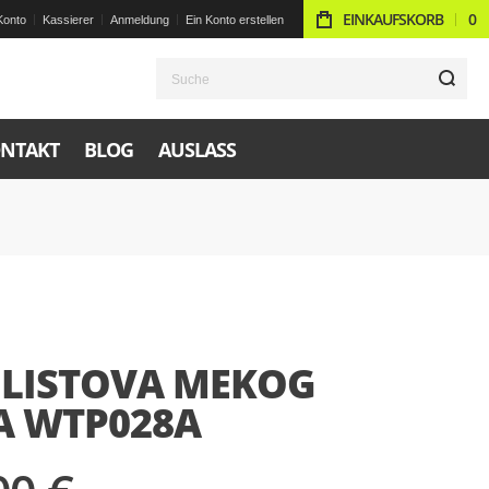
EINKAUFSKORB
0
Konto
Kassierer
Anmeldung
Ein Konto erstellen
S
NTAKT
BLOG
AUSLASS
 LISTOVA MEKOG
A WTP028A