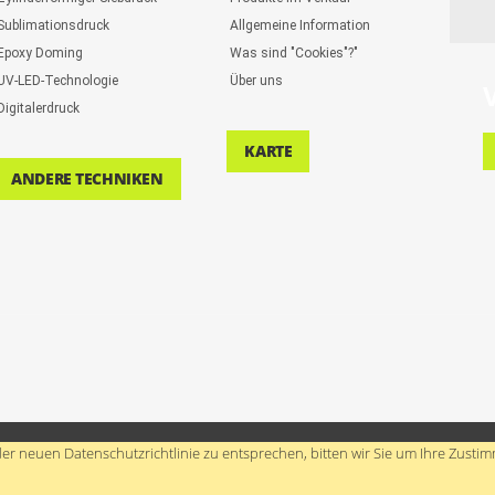
Sublimationsdruck
Allgemeine Information
Epoxy Doming
Was sind "Cookies"?"
UV-LED-Technologie
Über uns
Digitalerdruck
KARTE
ANDERE TECHNIKEN
er neuen Datenschutzrichtlinie zu entsprechen, bitten wir Sie um Ihre Zus
hte vorbehalten.