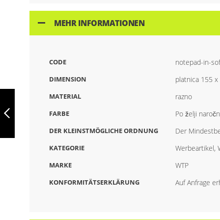
MEHR INFORMATIONEN
CODE
notepad-in-so
DIMENSION
platnica 155 
BLOK LISTOVA
MATERIAL
razno
MEKOG UVEZA
WTP028B
FARBE
Po želji naročn
DER KLEINSTMÖGLICHE ORDNUNG
Der Mindestbe
ZURÜCK
KATEGORIE
Werbeartikel,
MARKE
WTP
KONFORMITÄTSERKLÄRUNG
Auf Anfrage erh