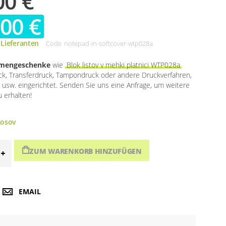
00 €
,00 €
 Lieferanten
Code
notepad-in-softcover-wtp028a
rmengeschenke
wie
Blok listov v mehki platnici WTP028a
uck, Transferdruck, Tampondruck oder andere Druckverfahren,
i usw. eingerichtet. Senden Sie uns eine Anfrage, um weitere
 erhalten!
osov
ZUM WARENKORB HINZUFÜGEN
EMAIL