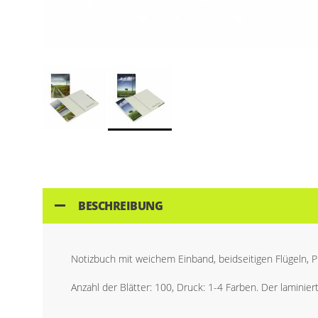
Skip
to
the
beginning
of
BESCHREIBUNG
the
images
gallery
Notizbuch mit weichem Einband, beidseitigen Flügeln, P
Anzahl der Blätter: 100, Druck: 1-4 Farben. Der laminiert