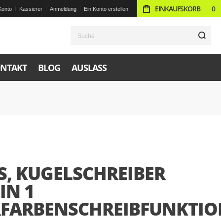
EINKAUFSKORB
0
Konto
Kassierer
Anmeldung
Ein Konto erstellen
S
NTAKT
BLOG
AUSLASS
S, KUGELSCHREIBER
 IN 1
FARBENSCHREIBFUNKTIO