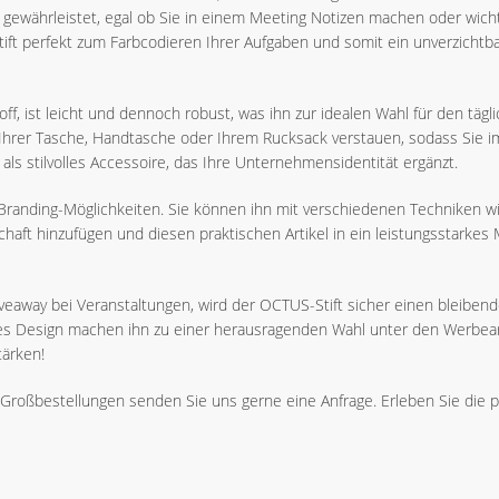
s gewährleistet, egal ob Sie in einem Meeting Notizen machen oder wich
 Stift perfekt zum Farbcodieren Ihrer Aufgaben und somit ein unverzichtb
ff, ist leicht und dennoch robust, was ihn zur idealen Wahl für den t
 Ihrer Tasche, Handtasche oder Ihrem Rucksack verstauen, sodass Sie i
h als stilvolles Accessoire, das Ihre Unternehmensidentität ergänzt.
 Branding-Möglichkeiten. Sie können ihn mit verschiedenen Techniken w
haft hinzufügen und diesen praktischen Artikel in ein leistungsstarkes
eaway bei Veranstaltungen, wird der OCTUS-Stift sicher einen bleiben
ntes Design machen ihn zu einer herausragenden Wahl unter den Werbeart
ärken!
roßbestellungen senden Sie uns gerne eine Anfrage. Erleben Sie die pe