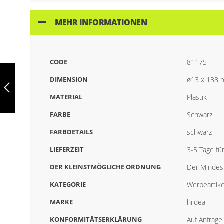
MEHR INFORMATIONEN
CODE
81175
MOLLA,
RUTSCHFESTER
DIMENSION
ø13 x 138
ABS-
KUGELSCHREIBER,
MATERIAL
Plastik
81174
ZURÜCK
FARBE
Schwarz
FARBDETAILS
schwarz
LIEFERZEIT
3-5 Tage fü
DER KLEINSTMÖGLICHE ORDNUNG
Der Mindest
KATEGORIE
Werbeartike
MARKE
hiidea
KONFORMITÄTSERKLÄRUNG
Auf Anfrage 