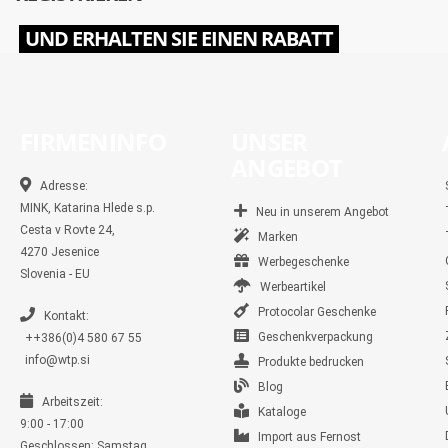
UND ERHALTEN SIE EINEN RABATT
FIRMENINFO
UNSER
ANGEBOT
Adresse:
MINK, Katarina Hlede s.p.
Neu in unserem Angebot
Cesta v Rovte 24,
Marken
4270 Jesenice
Werbegeschenke
Slovenia - EU
Werbeartikel
Protocolar Geschenke
Kontakt:
Geschenkverpackung
++386(0)4 580 67 55
info@wtp.si
Produkte bedrucken
Blog
Arbeitszeit:
Kataloge
9:00 - 17:00
Import aus Fernost
Geschlossen: Samstag,