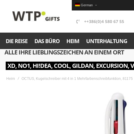
German
++386(0)4 580 67 55
DIE REISE
DAS BÜRO
HEIM
UNTERHALTUNG
ALLE IHRE LIEBLINGSZEICHEN AN EINEM ORT
XD, NO1, HI!DEA, COOL, GILDAN, EXCURSION, 
Heim
OCTUS, Kugelschreiber mit 4 in 1 Mehrfarbenschreibfunktion, 81175
Skip
to
the
end
of
the
images
gallery