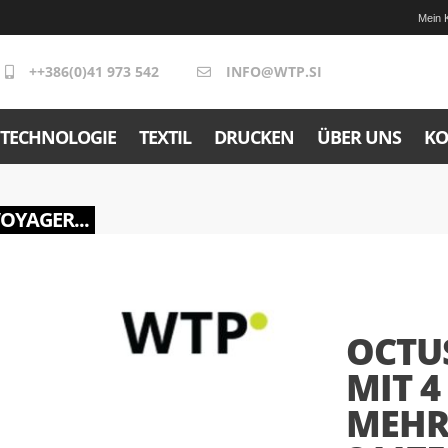
Mein 
++386(0)41 973 542
INFO@WTP.SI
TECHNOLOGIE
TEXTIL
DRUCKEN
ÜBER UNS
KO
VOYAGER...
OCTU
MIT 4
MEHR