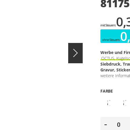
81175
0,
0
Werbe und Fi
OCTUS, Kugelsc
Siebdruck, Tr
Gravur, Sticke
weitere Informa
FARBE