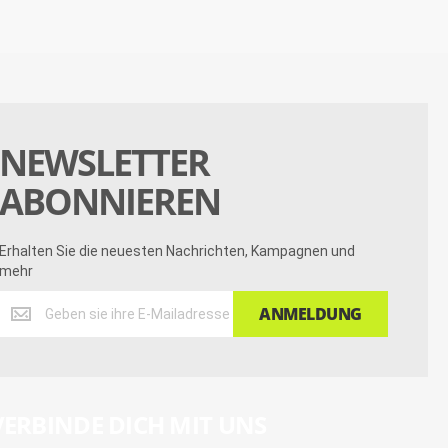
NEWSLETTER
ABONNIEREN
Erhalten Sie die neuesten Nachrichten, Kampagnen und
mehr
Erhalten
ANMELDUNG
Sie
die
neuesten
Nachrichten,
Kampagnen
VERBINDE DICH MIT UNS
und
mehr