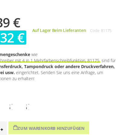
39 €
Auf Lager Beim Lieferanten
Code
81175
,32 €
rmengeschenke
wie
hreiber mit 4 in 1 Mehrfarbenschreibfunktion, 81175
sind für
ansferdruck, Tampondruck oder andere Druckverfahren,
rei usw.
eingerichtet. Senden Sie uns eine Anfrage, um
tionen zu erhalten!
ZUM WARENKORB HINZUFÜGEN