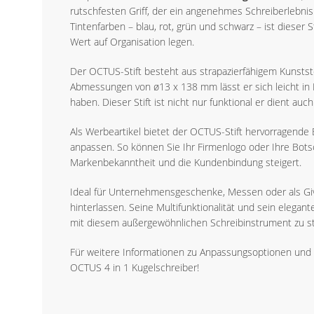
rutschfesten Griff, der ein angenehmes Schreiberlebni
Tintenfarben – blau, rot, grün und schwarz – ist dieser
Wert auf Organisation legen.
Der OCTUS-Stift besteht aus strapazierfähigem Kunststo
Abmessungen von ø13 x 138 mm lässt er sich leicht in
haben. Dieser Stift ist nicht nur funktional er dient auc
Als Werbeartikel bietet der OCTUS-Stift hervorragende
anpassen. So können Sie Ihr Firmenlogo oder Ihre Botsc
Markenbekanntheit und die Kundenbindung steigert.
Ideal für Unternehmensgeschenke, Messen oder als Giv
hinterlassen. Seine Multifunktionalität und sein elega
mit diesem außergewöhnlichen Schreibinstrument zu st
Für weitere Informationen zu Anpassungsoptionen und G
OCTUS 4 in 1 Kugelschreiber!