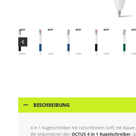
Skip
to
the
beginning
of
the
images
gallery
BESCHREIBUNG
4 in 1 Kugelschreiber mit rutschfestem Griff, mit blaue
Wir präsentieren den
OCTUS 4 in 1 Kugelschreiber
, 