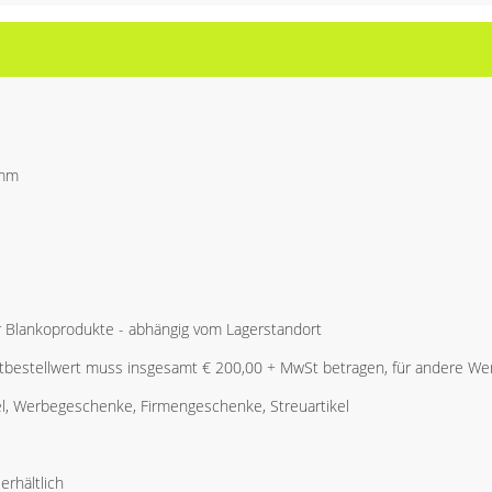
 mm
r Blankoprodukte - abhängig vom Lagerstandort
bestellwert muss insgesamt € 200,00 + MwSt betragen, für andere Wer
l, Werbegeschenke, Firmengeschenke, Streuartikel
erhältlich