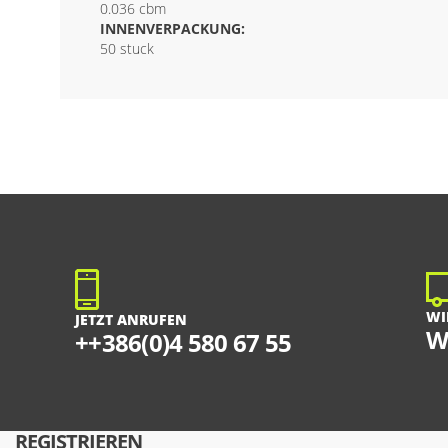
0.036 cbm
INNENVERPACKUNG:
50 stuck
WI
JETZT ANRUFEN
W
++386(0)4 580 67 55
REGISTRIEREN