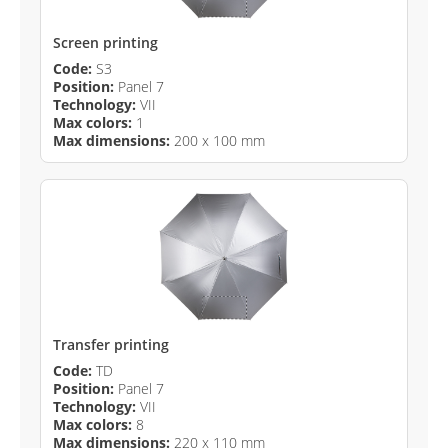
Screen printing
Code:
S3
Position:
Panel 7
Technology:
VII
Max colors:
1
Max dimensions:
200 x 100 mm
Transfer printing
Code:
TD
Position:
Panel 7
Technology:
VII
Max colors:
8
Max dimensions:
220 x 110 mm