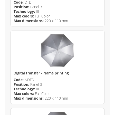
Code:
DTD
Position:
Panel 3
Technology:
III
Max colors:
Full Color
Max dimensions:
220 x 110 mm
Digital transfer - Name printing
Code:
NDTD
Position:
Panel 3
Technology:
III
Max colors:
Full Color
Max dimensions:
220 x 110 mm