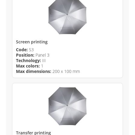
Screen printing
Code:
S3
Position:
Panel 3
Technology:
III
Max colors:
1
Max dimensions:
200 x 100 mm
Transfer printing