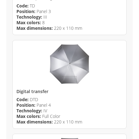
Code:
TD
Position:
Panel 3
Technology:
III
Max colors:
8
Max dimensions:
220 x 110 mm
Digital transfer
Code:
DTD
Position:
Panel 4
Technology:
IV
Max colors:
Full Color
Max dimensions:
220 x 110 mm