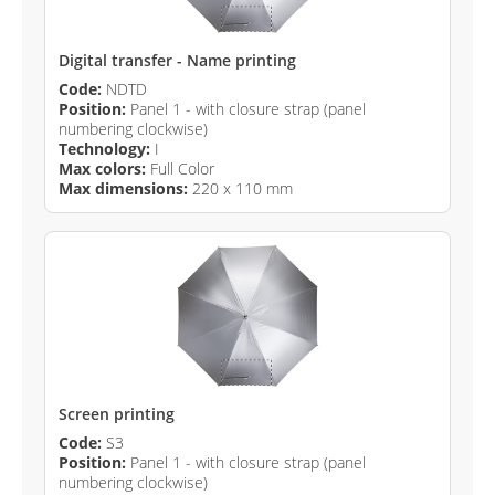
Digital transfer - Name printing
Code:
NDTD
Position:
Panel 1 - with closure strap (panel
numbering clockwise)
Technology:
I
Max colors:
Full Color
Max dimensions:
220 x 110 mm
Screen printing
Code:
S3
Position:
Panel 1 - with closure strap (panel
numbering clockwise)