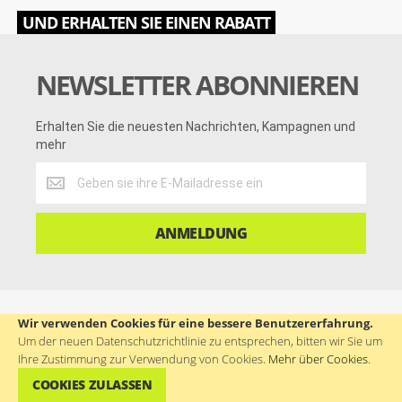
UND ERHALTEN SIE EINEN RABATT
NEWSLETTER ABONNIEREN
Erhalten Sie die neuesten Nachrichten, Kampagnen und
mehr
Erhalten
Sie
die
neuesten
ANMELDUNG
Nachrichten,
Kampagnen
und
mehr
Wir verwenden Cookies für eine bessere Benutzererfahrung.
VERBINDE DICH MIT UNS
Um der neuen Datenschutzrichtlinie zu entsprechen, bitten wir Sie um
Ihre Zustimmung zur Verwendung von Cookies.
Mehr über Cookies
.
f
f
i
t
s
t
COOKIES ZULASSEN
a
a
n
w
k
u