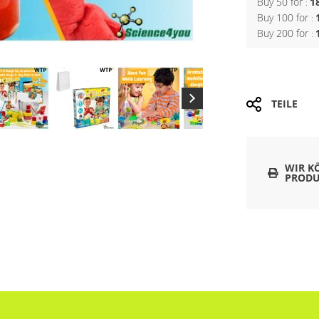
Buy 50 for
1
Buy 100 for
Buy 200 for
TEILE
WIR K
PRODU