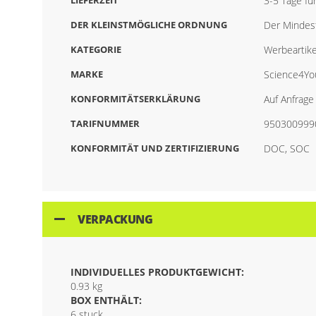
LIEFERZEIT
3-5 Tage fü
DER KLEINSTMÖGLICHE ORDNUNG
Der Mindest
KATEGORIE
Werbeartike
MARKE
Science4Yo
KONFORMITÄTSERKLÄRUNG
Auf Anfrage 
TARIFNUMMER
950300999
KONFORMITÄT UND ZERTIFIZIERUNG
DOC, SOC
VERPACKUNG
INDIVIDUELLES PRODUKTGEWICHT:
0.93 kg
BOX ENTHÄLT:
6 stuck