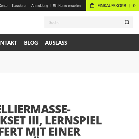
EINKAUFSKORB
0
Konto
Kassierer
Anmeldung
Ein Konto erstellen
S
NTAKT
BLOG
AUSLASS
LLIERMASSE-
KSET III, LERNSPIEL
FERT MIT EINER