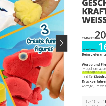
GESC
KRAFT
WEISS
20
1
Beim Lieferant
Werbe und Fi
Modelliermasse-
Kraftpapier (10
sind für
Siebdr
Druckverfahren
Anfrage, um wei
Buy 15 for
1