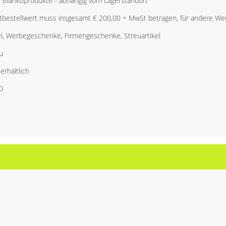
r Blankoprodukte - abhängig vom Lagerstandort
bestellwert muss insgesamt € 200,00 + MwSt betragen, für andere Wer
l, Werbegeschenke, Firmengeschenke, Streuartikel
u
erhältlich
0