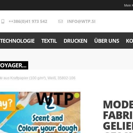
Mein 
++386(0)41 973 542
INFO@WTP.SI
TECHNOLOGIE
TEXTIL
DRUCKEN
ÜBER UNS
KO
VOYAGER...
üte aus Kraftpapier (100 g/m²), Weiß, 35802-106
MODE
FABRI
GELIE