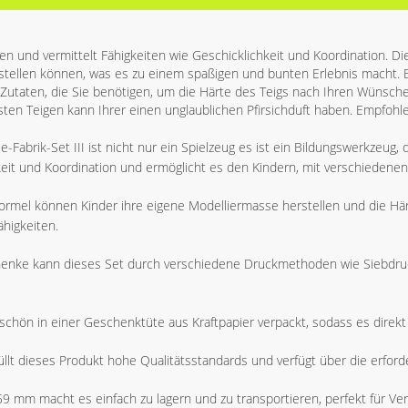
hen und vermittelt Fähigkeiten wie Geschicklichkeit und Koordination. Di
stellen können, was es zu einem spaßigen und bunten Erlebnis macht. 
 Zutaten, die Sie benötigen, um die Härte des Teigs nach Ihren Wünsch
ten Teigen kann Ihrer einen unglaublichen Pfirsichduft haben. Empfohlen
-Fabrik-Set III ist nicht nur ein Spielzeug es ist ein Bildungswerkzeug, d
hkeit und Koordination und ermöglicht es den Kindern, mit verschiedene
ormel können Kinder ihre eigene Modelliermasse herstellen und die Hä
ähigkeiten.
henke kann dieses Set durch verschiedene Druckmethoden wie Siebdru
rschön in einer Geschenktüte aus Kraftpapier verpackt, sodass es dire
rfüllt dieses Produkt hohe Qualitätsstandards und verfügt über die erforde
59 mm macht es einfach zu lagern und zu transportieren, perfekt für V