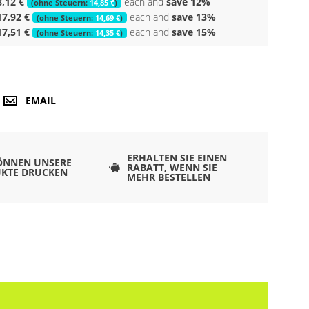
8,12 €
each and
save
12
%
14,85 €
17,92 €
each and
save
13
%
14,69 €
17,51 €
each and
save
15
%
14,35 €
EMAIL
ERHALTEN SIE EINEN
ÖNNEN UNSERE
RABATT, WENN SIE
KTE DRUCKEN
MEHR BESTELLEN