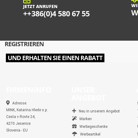
WI
JETZT ANRUFEN
W
++386(0)4 580 67 55
REGISTRIEREN
UND ERHALTEN SIE EINEN RABATT
FIRMENINFO
UNSER
ANGEBOT
Adresse:
MINK, Katarina Hlede s.p.
Neu in unserem Angebot
Cesta v Rovte 24,
Marken
4270 Jesenice
Werbegeschenke
Slovenia - EU
Werbeartikel