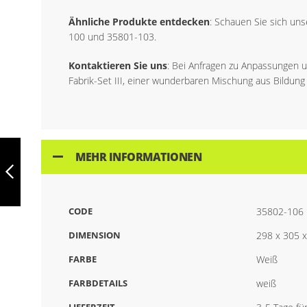
Ähnliche Produkte entdecken
: Schauen Sie sich uns
100 und 35801-103.
Kontaktieren Sie uns
: Bei Anfragen zu Anpassungen u
Fabrik-Set III, einer wunderbaren Mischung aus Bildung
MODELLIERMASSE-
FABRIKSET I,
MEHR INFORMATIONEN
LERNSPIEL FÜR
KINDER,
GEMISCHT, 35800-
ZURÜCK
100
CODE
35802-106
DIMENSION
298 x 305 
FARBE
Weiß
FARBDETAILS
weiß