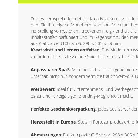
Dieses Lernspiel erkundet die Kreativität von Jugendlic
dem Sie Ihre eigene Modelliermasse von Grund auf her
Herstellung von weichem, trockenem Teig - enthält alle
Inhaltsstoffen parfümiert und im Gegensatz zu den meis
aus Kraftpapier (100 g/m²). 298 x 305 x 59 mm.
Kreativität und Lernen entfalten
: Das Modelliermasse
zu fördern. Dieses fesselnde Spiel fördert Geschicklic
Anpassbarer Spaß
: Mit einer enthaltenen geheimen F
unterhält nicht nur, sondern vermittelt auch wertvolle F
Werbewert
: Ideal für Unternehmens- und Werbegesc
es zu einer einzigartigen Branding-Möglichkeit macht.
Perfekte Geschenkverpackung
: Jedes Set ist wunde
Hergestellt in Europa
: Stolz in Portugal produziert, e
Abmessungen
: Die kompakte Größe von 298 x 305 x 