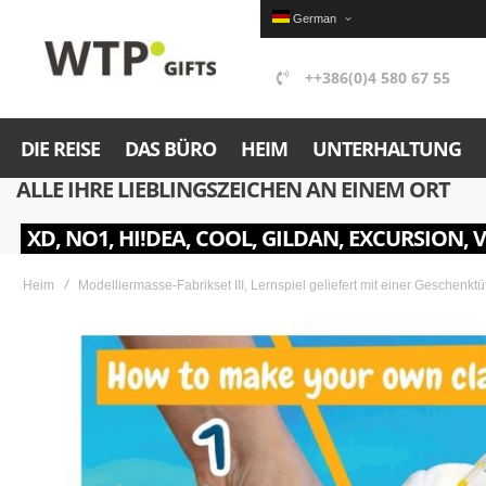
German
++386(0)4 580 67 55
DIE REISE
DAS BÜRO
HEIM
UNTERHALTUNG
ALLE IHRE LIEBLINGSZEICHEN AN EINEM ORT
XD, NO1, HI!DEA, COOL, GILDAN, EXCURSION, 
Heim
Modelliermasse-Fabrikset III, Lernspiel geliefert mit einer Geschenkt
Skip
to
the
end
of
the
images
gallery