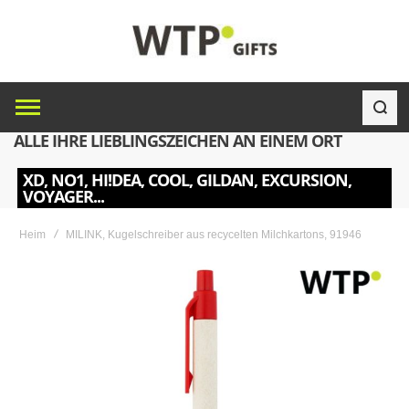
ALLE IHRE LIEBLINGSZEICHEN AN EINEM ORT
XD, NO1, HI!DEA, COOL, GILDAN, EXCURSION,
VOYAGER...
Heim
MILINK, Kugelschreiber aus recycelten Milchkartons, 91946
Skip
to
the
end
of
the
images
gallery