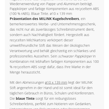
Wiederverwendung von Pappe und Aluminium beiträgt.
Pappkörper und farbige Komponenten aus recyceltem ABS
(100 % rABS). Blaue Tinte. ø10 x 139 mm
Präsentation des MILINK Kugelschreibers
, ein
bemerkenswertes Werbe- und Unternehmensgeschenk,
das nicht nur als zuverlässiges Schreibinstrument dient,
sondern auch Nachhaltigkeit fördert. Hergestellt aus
recycelten Milchkartons verkörpert dieser
umweltfreundliche Stift das Wesen der ökologischen
Verantwortung und behält gleichzeitig ein schlankes und
professionelles Aussehen. Sein
schwarzer Pappkörper
in
Kombination mit lebhaften farbigen Komponenten aus 100
% recyceltem ABS sorgt dafür, dass Ihre Marke in der
Menge heraussticht.
Mit den Abmessungen
ø10 x 139 mm
liegt der MILINK
Stift angenehm in der Hand und ist somit ideal für den
täglichen Gebrauch in Büros, Schulen und Konferenzen.
Die
blaue Tinte
sorgt für ein reibungsloses
Schreiberlebnis, perfekt zum Notieren von Gedanken,