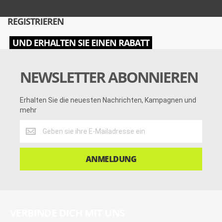
REGISTRIEREN
UND ERHALTEN SIE EINEN RABATT
NEWSLETTER ABONNIEREN
Erhalten Sie die neuesten Nachrichten, Kampagnen und
mehr
Erhalten
Sie
die
neuesten
ANMELDUNG
Nachrichten,
Kampagnen
und
mehr
VERBINDE DICH MIT UNS