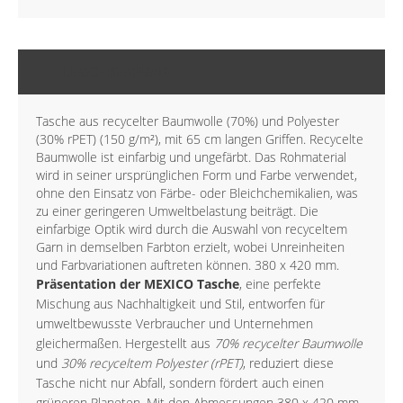
BESCHREIBUNG
Tasche aus recycelter Baumwolle (70%) und Polyester
(30% rPET) (150 g/m²), mit 65 cm langen Griffen. Recycelte
Baumwolle ist einfarbig und ungefärbt. Das Rohmaterial
wird in seiner ursprünglichen Form und Farbe verwendet,
ohne den Einsatz von Färbe- oder Bleichchemikalien, was
zu einer geringeren Umweltbelastung beiträgt. Die
einfarbige Optik wird durch die Auswahl von recyceltem
Garn in demselben Farbton erzielt, wobei Unreinheiten
und Farbvariationen auftreten können. 380 x 420 mm.
Präsentation der MEXICO Tasche
, eine perfekte
Mischung aus Nachhaltigkeit und Stil, entworfen für
umweltbewusste Verbraucher und Unternehmen
gleichermaßen. Hergestellt aus
70% recycelter Baumwolle
und
30% recyceltem Polyester (rPET)
, reduziert diese
Tasche nicht nur Abfall, sondern fördert auch einen
grüneren Planeten. Mit den Abmessungen
380 x 420 mm