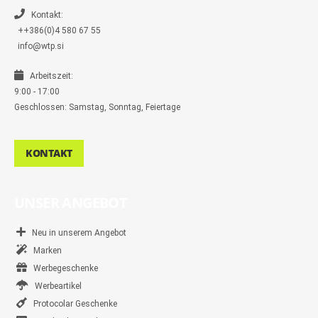
e
r
Kontakt:
++386(0)4 580 67 55
info@wtp.si
Arbeitszeit:
9:00 - 17:00
Geschlossen: Samstag, Sonntag, Feiertage
KONTAKT
UNSER ANGEBOT
Neu in unserem Angebot
Marken
Werbegeschenke
Werbeartikel
Protocolar Geschenke