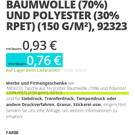
BAUMWOLLE (70%)
gallery
UND POLYESTER (30%
RPET) (150 G/M²), 92323
0,93 €
0,76 €
Auf Lager Beim Lieferanten
Code
92323
Werbe und Firmengeschenke
wie
MEXICO, Tasche aus recycelter Baumwolle (70%) und Polyester
(30% rPET) (150 g/m²), 92323
sind für
Siebdruck, Transferdruck, Tampondruck oder
andere Druckverfahren, Gravur, Stickerei usw.
eingerichtet.
Senden Sie uns eine Anfrage, um weitere Informationen zu
erhalten!
FARBE