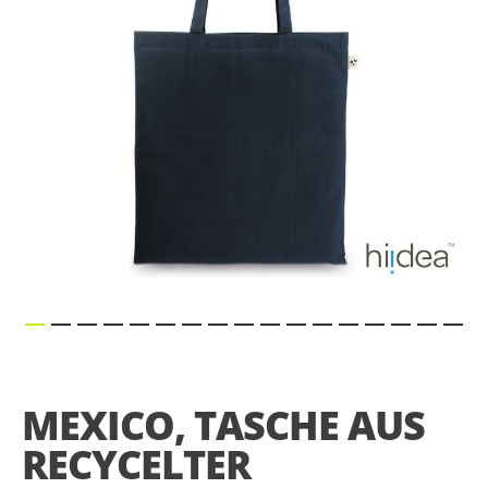
gallery
Skip
to
the
MEXICO, TASCHE AUS
beginning
of
RECYCELTER
the
images