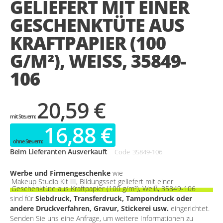
GELIEFERT MIT EINER
gallery
GESCHENKTÜTE AUS
KRAFTPAPIER (100
G/M²), WEISS, 35849-1
06
20,59 €
16,88 €
Beim Lieferanten Ausverkauft
Code
35849-106
Werbe und Firmengeschenke
wie
Makeup Studio Kit III, Bildungsset geliefert mit einer
Geschenktüte aus Kraftpapier (100 g/m²), Weiß, 35849-106
sind für
Siebdruck, Transferdruck, Tampondruck oder
andere Druckverfahren, Gravur, Stickerei usw.
eingerichtet.
Senden Sie uns eine Anfrage, um weitere Informationen zu