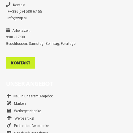
e
r
Kontakt:
++386(0)4 580 67 55
info@wtp.si
Arbeitszeit:
9:00 - 17:00
Geschlossen: Samstag, Sonntag, Feiertage
KONTAKT
UNSER ANGEBOT
Neu in unserem Angebot
Marken
Werbegeschenke
Werbeartikel
Protocolar Geschenke