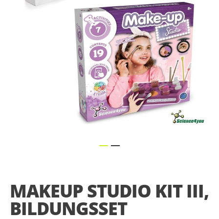
gallery
Skip
to
the
MAKEUP STUDIO KIT III,
beginning
of
BILDUNGSSET
the
images