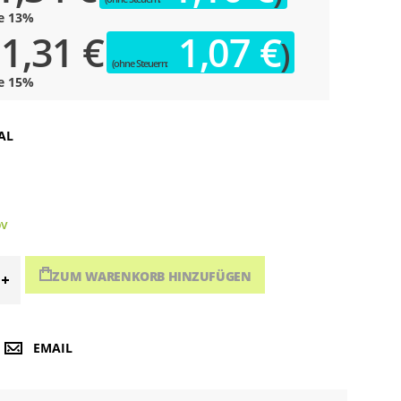
e
13
%
1,31 €
1,07 €
e
15
%
AL
ov
ZUM WARENKORB HINZUFÜGEN
EMAIL