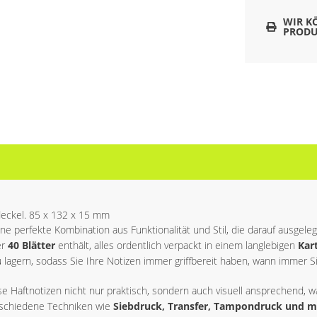
WIR K
PRODU
ndeckel. 85 x 132 x 15 mm
eine perfekte Kombination aus Funktionalität und Stil, die darauf ausgeleg
er
40 Blätter
enthält, alles ordentlich verpackt in einem langlebigen
Kar
 lagern, sodass Sie Ihre Notizen immer griffbereit haben, wann immer Si
ese Haftnotizen nicht nur praktisch, sondern auch visuell ansprechend, 
rschiedene Techniken wie
Siebdruck, Transfer, Tampondruck und 