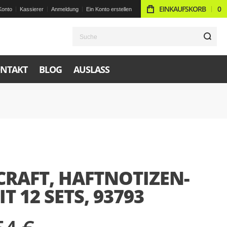
EINKAUFSKORB
0
Konto
Kassierer
Anmeldung
Ein Konto erstellen
S
NTAKT
BLOG
AUSLASS
CRAFT, HAFTNOTIZEN-
IT 12 SETS, 93793