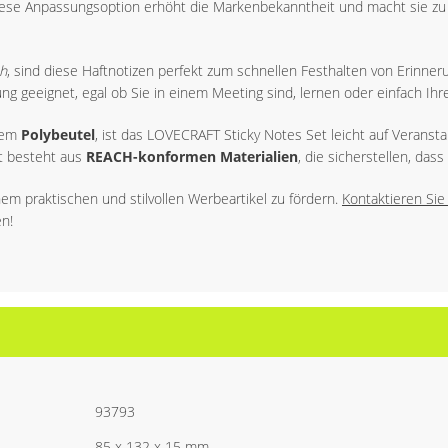
iese Anpassungsoption erhöht die Markenbekanntheit und macht sie zu
ch
, sind diese Haftnotizen perfekt zum schnellen Festhalten von Erinne
ung geeignet, egal ob Sie in einem Meeting sind, lernen oder einfach Ihr
nem
Polybeutel
, ist das LOVECRAFT Sticky Notes Set leicht auf Veransta
t besteht aus
REACH-konformen Materialien
, die sicherstellen, das
nem praktischen und stilvollen Werbeartikel zu fördern.
Kontaktieren Si
n!
93793
85 x 132 x 15 mm