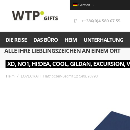
German
++386(0)4 580 67 55
DIE REISE
DAS BÜRO
HEIM
UNTERHALTUNG
ALLE IHRE LIEBLINGSZEICHEN AN EINEM ORT
XD, NO1, HI!DEA, COOL, GILDAN, EXCURSION, 
Heim
LOVECRAFT, Haftnotizen-Set mit 12 Sets, 93793
Skip
to
the
end
of
the
images
gallery