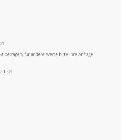
ZERTIFIZIERTEM
MATERIAL UND
ANDEREN
KONTROLLIERTEN
MATERIALIEN.,
93799
ort
 betragen, für andere Werte bitte Ihre Anfrage
rtikel