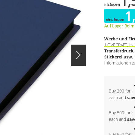
1,
1
Auf Lager Beim
Werbe und Fi
LOVECRAFT, Haf
Transferdruck
Stickerei usw.
Informationen zu
Buy 200 for
each and
sav
Buy 500 for
each and
sav
Buy 950 for