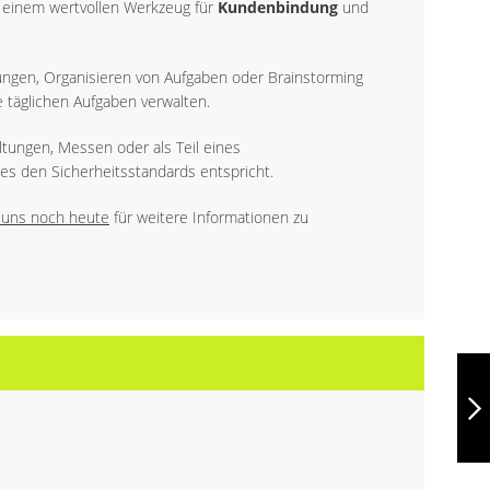
 einem wertvollen Werkzeug für
Kundenbindung
und
rungen, Organisieren von Aufgaben oder Brainstorming
e täglichen Aufgaben verwalten.
ltungen, Messen oder als Teil eines
s es den Sicherheitsstandards entspricht.
e uns noch heute
für weitere Informationen zu
MORIAH, A5
NOTIZBUCH AUS
PU MIT
LINIERTEN
BLÄTTERN,
MACH WEITER
HERGESTELLT AUS
FSC™-