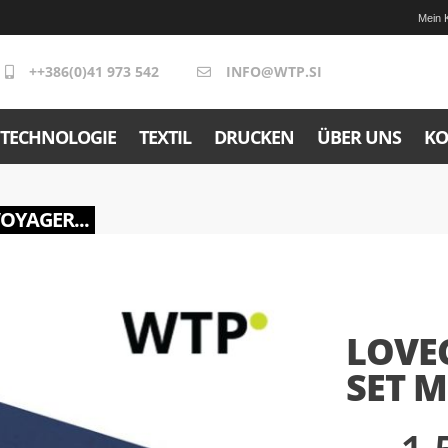
Mein 
++386(0)41 973 542
INFO@WTP.SI
TECHNOLOGIE
TEXTIL
DRUCKEN
ÜBER UNS
KO
VOYAGER...
LOVE
SET M