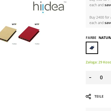
each and
sav
Buy 2400 for
each and
sav
FARBE
NATUR
Zaloga:
29
Kos
TEILE