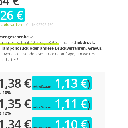
54 €
,26 €
 Lieferanten
Code
93793-160
rmengeschenke
wie
tnotizen-Set mit 12 Sets, 93793
sind für
Siebdruck,
, Tampondruck oder andere Druckverfahren, Gravur,
eingerichtet. Senden Sie uns eine Anfrage, um weitere
 erhalten!
1,38 €
1,13 €
e
10
%
1,35 €
1,11 €
e
12
%
1,34 €
1,10 €