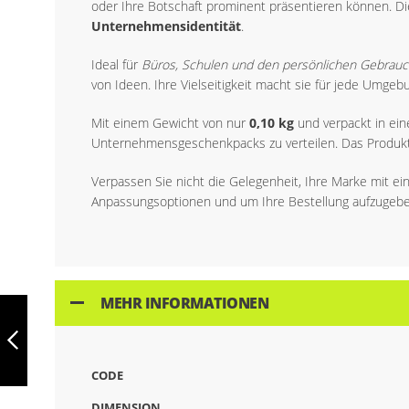
oder Ihre Botschaft prominent präsentieren können. D
Unternehmensidentität
.
Ideal für
Büros, Schulen und den persönlichen Gebrau
von Ideen. Ihre Vielseitigkeit macht sie für jede Umgeb
Mit einem Gewicht von nur
0,10 kg
und verpackt in ei
Unternehmensgeschenkpacks zu verteilen. Das Produk
Verpassen Sie nicht die Gelegenheit, Ihre Marke mit ei
Anpassungsoptionen und um Ihre Bestellung aufzugebe
COOPER, BUNTES
MEHR INFORMATIONEN
HAFTNOTIZBUCH
MIT 6 SETS, 93791
CODE
ZURÜCK
DIMENSION