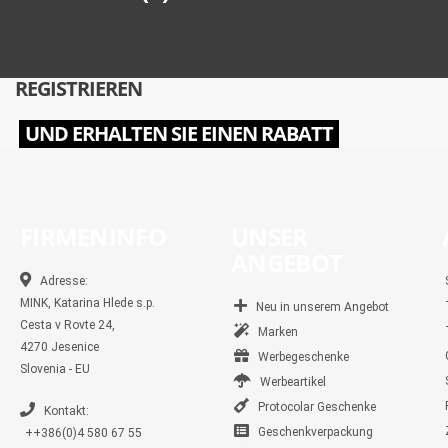
REGISTRIEREN
UND ERHALTEN SIE EINEN RABATT
FIRMENINFO
UNSER
ANGEBOT
Adresse:
MINK, Katarina Hlede s.p.
Neu in unserem Angebot
Cesta v Rovte 24,
Marken
4270 Jesenice
Werbegeschenke
Slovenia - EU
Werbeartikel
Protocolar Geschenke
Kontakt:
Geschenkverpackung
++386(0)4 580 67 55