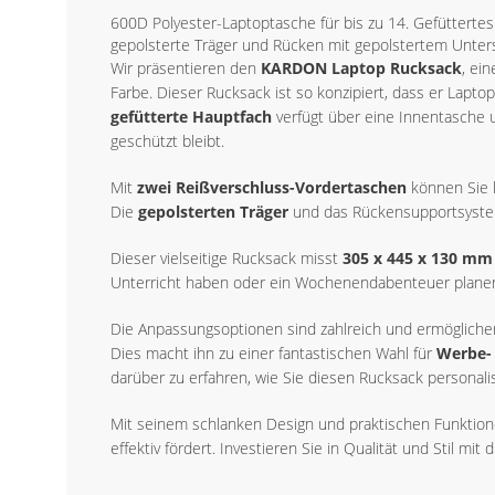
600D Polyester-Laptoptasche für bis zu 14. Gefütterte
gepolsterte Träger und Rücken mit gepolstertem Unte
Wir präsentieren den
KARDON Laptop Rucksack
, ei
Farbe. Dieser Rucksack ist so konzipiert, dass er Lapto
gefütterte Hauptfach
verfügt über eine Innentasche u
geschützt bleibt.
Mit
zwei Reißverschluss-Vordertaschen
können Sie k
Die
gepolsterten Träger
und das Rückensupportsystem
Dieser vielseitige Rucksack misst
305 x 445 x 130 mm
Unterricht haben oder ein Wochenendabenteuer planen, 
Die Anpassungsoptionen sind zahlreich und ermöglichen
Dies macht ihn zu einer fantastischen Wahl für
Werbe-
darüber zu erfahren, wie Sie diesen Rucksack personal
Mit seinem schlanken Design und praktischen Funktion
effektiv fördert. Investieren Sie in Qualität und Stil m