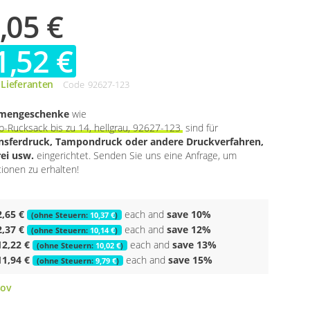
,05 €
1,52 €
 Lieferanten
Code
92627-123
rmengeschenke
wie
-Rucksack bis zu 14, hellgrau, 92627-123
sind für
ansferdruck, Tampondruck oder andere Druckverfahren,
rei usw.
eingerichtet. Senden Sie uns eine Anfrage, um
tionen zu erhalten!
2,65 €
each and
save
10
%
10,37 €
2,37 €
each and
save
12
%
10,14 €
12,22 €
each and
save
13
%
10,02 €
11,94 €
each and
save
15
%
9,79 €
ov