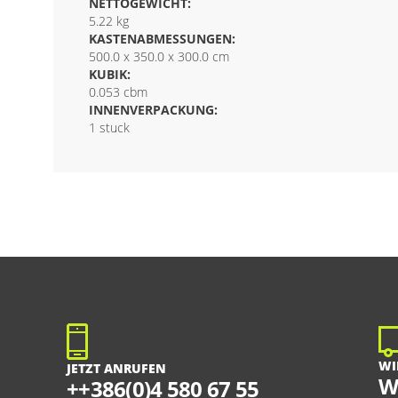
NETTOGEWICHT:
5.22 kg
KASTENABMESSUNGEN:
500.0 x 350.0 x 300.0 cm
KUBIK:
0.053 cbm
INNENVERPACKUNG:
1 stuck
WI
JETZT ANRUFEN
W
++386(0)4 580 67 55