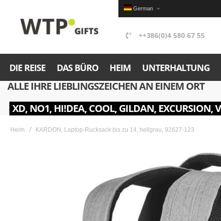
German
++386(0)4 580 67 55
DIE REISE
DAS BÜRO
HEIM
UNTERHALTUNG
ALLE IHRE LIEBLINGSZEICHEN AN EINEM ORT
XD, NO1, HI!DEA, COOL, GILDAN, EXCURSION, 
Heim
KARDON, Laptop-Rucksack bis zu 14, hellgrau, 92627-123
Skip
to
the
end
of
the
images
gallery