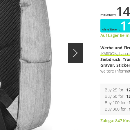
14
1
Auf Lager Beim
Werbe und Fi
KARDON, Laptop
Siebdruck, Tr
Gravur, Sticke
weitere Informa
Buy 25 for
1
Buy 50 for
1
Buy 100 for
Buy 300 for
Zaloga:
847
Kos