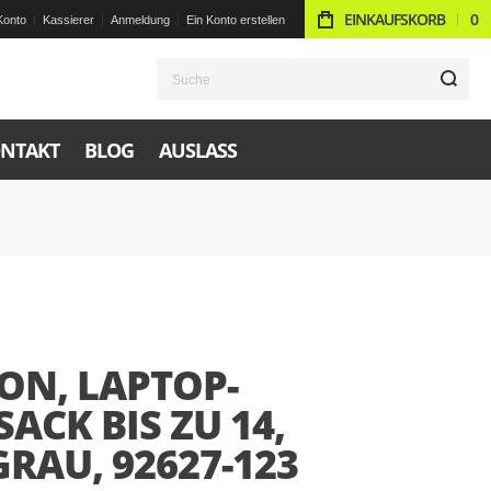
EINKAUFSKORB
0
Konto
Kassierer
Anmeldung
Ein Konto erstellen
S
NTAKT
BLOG
AUSLASS
ON, LAPTOP-
ACK BIS ZU 14,
RAU, 92627-123