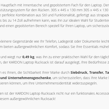
s Hauptfach mit Innentasche und gepolstertem Fach für den Laptop. De
rstützungssystem für den Rücken. 305 x 445 x 130 mm 305 x 445 x 13
ne perfekte Kombination aus Stil und Funktionalität, gefertigt aus strapa
ps bis zu 14 Zoll aufnehmen kann, was ihn zur idealen Wahl für Studenten
nd einen gepolsterten Bereich speziell für Ihren Laptop, um sicherzust
leinere Gegenstände wie Ihr Telefon, Ladegerät oder Dokumente leicht ve
 bieten außergewöhnlichen Komfort, sodass Sie Ihre Essentials mühel
und wiegt nur
0,49 kg
, was ihn zu einer praktischen Wahl für den tägl
der KARDON Laptop Rucksack ist darauf ausgelegt, Ihre Bedürfnisse zu
 es Ihnen, die Sichtbarkeit Ihrer Marke durch
Siebdruck, Transfer, 
 und Unternehmensgeschenke
, um sicherzustellen, dass Ihre Marke
isieren können, um Ihre Unternehmensidentität widerzuspiegeln.
en ist der KARDON Laptop Rucksack nicht nur ein funktionales Accessoi
it diesem außergewöhnlichen Rucksack!