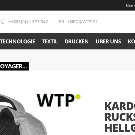
Mein 
++386(0)41 973 542
INFO@WTP.SI
TECHNOLOGIE
TEXTIL
DRUCKEN
ÜBER UNS
KO
VOYAGER...
KARD
RUCKS
HELLG