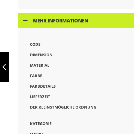
MEHR INFORMATIONEN
CODE
ROCCO, LAPTOP-
DIMENSION
RUCKSACK 15,
SCHWARZ, 92626-
MATERIAL
103
FARBE
ZURÜCK
FARBDETAILS
LIEFERZEIT
DER KLEINSTMÖGLICHE ORDNUNG
KATEGORIE