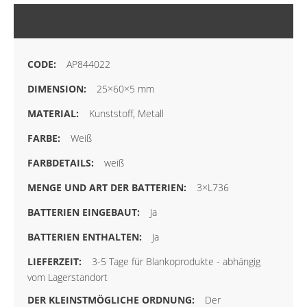
MEHR INFORMATIONEN
AP844022
25×60×5 mm
Kunststoff, Metall
Weiß
weiß
3×L736
Ja
Ja
3-5 Tage für Blankoprodukte - abhängig
vom Lagerstandort
Der