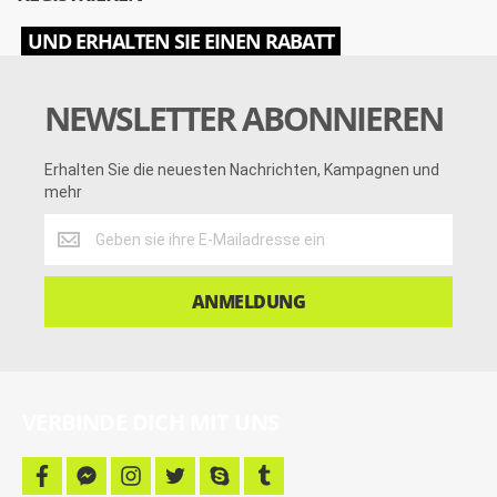
UND ERHALTEN SIE EINEN RABATT
NEWSLETTER ABONNIEREN
Erhalten Sie die neuesten Nachrichten, Kampagnen und
mehr
Erhalten
Sie
die
neuesten
ANMELDUNG
Nachrichten,
Kampagnen
und
mehr
VERBINDE DICH MIT UNS
f
f
i
t
s
t