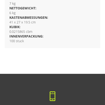
7 kg
NETTOGEWICHT:
6 kg
KASTENABMESSUNGEN:
41 x 27 x 19.5 cm
KUBIK:
0.0215865 cbm
INNENVERPACKUNG:
100 stuck