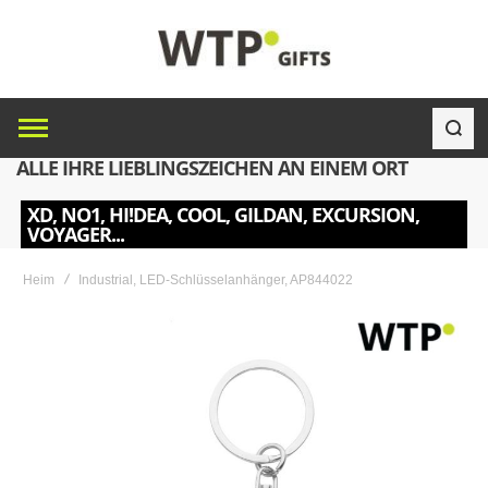
ALLE IHRE LIEBLINGSZEICHEN AN EINEM ORT
XD, NO1, HI!DEA, COOL, GILDAN, EXCURSION,
VOYAGER...
Heim
Industrial, LED-Schlüsselanhänger, AP844022
Skip
to
the
end
of
the
images
gallery