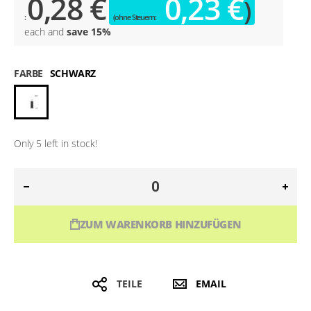
0,28 €
0,23 €
each and
save
15
%
FARBE
SCHWARZ
Only
5
left in stock!
ZUM WARENKORB HINZUFÜGEN
TEILE
EMAIL