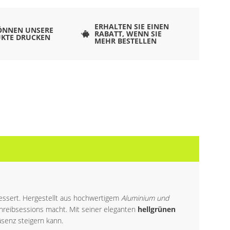
ERHALTEN SIE EINEN
ÖNNEN UNSERE
RABATT, WENN SIE
KTE DRUCKEN
MEHR BESTELLEN
rbessert. Hergestellt aus hochwertigem
Aluminium und
Schreibsessions macht. Mit seiner eleganten
hellgrünen
äsenz steigern kann.