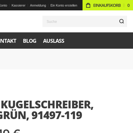
EINKAUFSKORB
0
Konto
Kassierer
Anmeldung
Ein Konto erstellen
S
NTAKT
BLOG
AUSLASS
 KUGELSCHREIBER,
RÜN, 91497-119