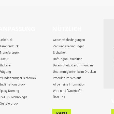
ANPASSUNG
NÜTZLICH
Siebdruck
Geschäftsbedingungen
Tampondruck
Zahlungsbedingungen
Transferdruck
Sicherheit
Gravur
Haftungsausschluss
Stickerei
Datenschutz-Bestimmungen
Prägung
Unstimmigkeiten beim Drucken
Zylinderförmiger Siebdruck
Produkte im Verkauf
Sublimationsdruck
Allgemeine Information
Epoxy Doming
Was sind "Cookies"?"
UV-LED-Technologie
Über uns
Digitalerdruck
KARTE