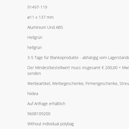
91497-119
ø11 x 137 mm
Aluminium Und ABS
Hellgrün
hellgrün
3-5 Tage für Blankoprodukte - abhängig vom Lagerstand
Der Mindestbestellwert muss insgesamt € 200,00 + MwSt
senden
Werbeartikel, Werbegeschenke, Firmengeschenke, Streua
hiidea
Auf Anfrage erhältlich
9608109200
Without individual polybag