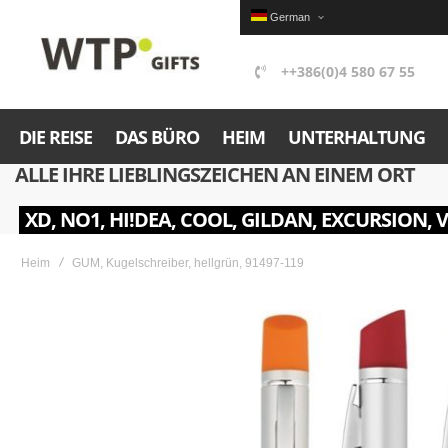
German
++386(0)4 580 67 55
DIE REISE
DAS BÜRO
HEIM
UNTERHALTUNG
ALLE IHRE LIEBLINGSZEICHEN AN EINEM ORT
XD, NO1, HI!DEA, COOL, GILDAN, EXCURSION, 
Heim
GUM, Kugelschreiber, hellgrün, 91497-119
Skip
to
the
end
of
the
images
gallery