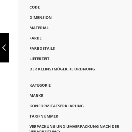
CODE
DIMENSION
MATERIAL
LOUVRE,
FARBE
KUGELSCHREIBER
AUS METALL MIT
FARBDETAILS
VERGOLDETEN
ELEMENTEN,
LIEFERZEIT
ZURÜCK
GOLD, 91489-117
DER KLEINSTMÖGLICHE ORDNUNG
KATEGORIE
MARKE
KONFORMITÄTSERKLÄRUNG
TARIFNUMMER
VERPACKUNG UND UMVERPACKUNG NACH DER
VERARBEITUNG: