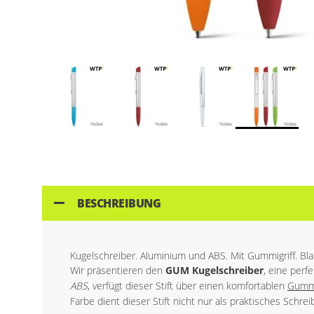
Skip
to
the
beginning
of
BESCHREIBUNG
the
images
gallery
Kugelschreiber. Aluminium und ABS. Mit Gummigriff. B
Wir präsentieren den
GUM Kugelschreiber
, eine perf
ABS
, verfügt dieser Stift über einen komfortablen
Gummi
Farbe dient dieser Stift nicht nur als praktisches Schre