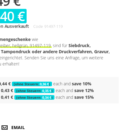
49 €
,40 €
en Ausverkauft
Code
91497-119
rmengeschenke
wie
eiber, hellgrün, 91497-119
sind für
Siebdruck,
, Tampondruck oder andere Druckverfahren, Gravur,
eingerichtet. Senden Sie uns eine Anfrage, um weitere
 erhalten!
0,44 €
each and
save
10
%
0,36 €
0,43 €
each and
save
12
%
0,35 €
0,41 €
each and
save
15
%
0,34 €
EMAIL