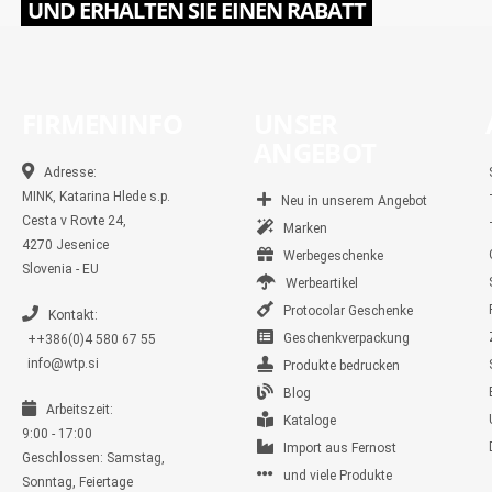
UND ERHALTEN SIE EINEN RABATT
FIRMENINFO
UNSER
ANGEBOT
Adresse:
MINK, Katarina Hlede s.p.
Neu in unserem Angebot
Cesta v Rovte 24,
Marken
4270 Jesenice
Werbegeschenke
Slovenia - EU
Werbeartikel
Protocolar Geschenke
Kontakt:
Geschenkverpackung
++386(0)4 580 67 55
info@wtp.si
Produkte bedrucken
Blog
Arbeitszeit:
Kataloge
9:00 - 17:00
Import aus Fernost
Geschlossen: Samstag,
und viele Produkte
Sonntag, Feiertage