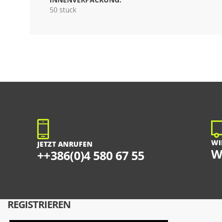
50 stuck
WI
JETZT ANRUFEN
W
++386(0)4 580 67 55
REGISTRIEREN