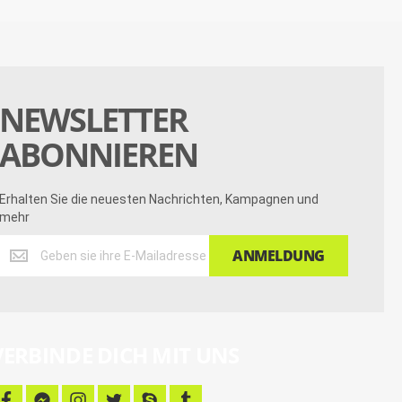
NEWSLETTER
ABONNIEREN
Erhalten Sie die neuesten Nachrichten, Kampagnen und
mehr
Erhalten
ANMELDUNG
Sie
die
neuesten
Nachrichten,
Kampagnen
VERBINDE DICH MIT UNS
und
mehr