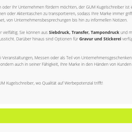
en oder Ihr Unternehmen fördern möchten, der GUM Kugelschreiber ist 
en oder Aktentaschen zu transportieren, sodass Ihre Marke immer griffbe
gnet, von Unternehmensbesprechungen bis hin zu informellen Notizen.
vielfältig. Sie können aus
Siebdruck, Transfer, Tampondruck
und me
ussticht. Darüber hinaus sind Optionen für
Gravur und Stickerei
verfü
t, bei Veranstaltungen, Messen oder als Teil von Unternehmensgeschenken
ät, sondern auch in seiner Fähigkeit, Ihre Marke in den Händen von Kunde
 Kugelschreiber, wo Qualität auf Werbepotenzial trifft!