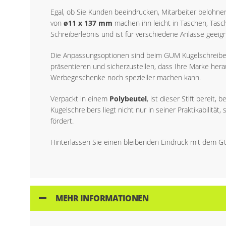
Egal, ob Sie Kunden beeindrucken, Mitarbeiter belohn
von
ø11 x 137 mm
machen ihn leicht in Taschen, Tasch
Schreiberlebnis und ist für verschiedene Anlässe geei
Die Anpassungsoptionen sind beim GUM Kugelschreiber 
präsentieren und sicherzustellen, dass Ihre Marke hera
Werbegeschenke noch spezieller machen kann.
Verpackt in einem
Polybeutel
, ist dieser Stift berei
Kugelschreibers liegt nicht nur in seiner Praktikabilit
fördert.
Hinterlassen Sie einen bleibenden Eindruck mit dem GUM
MEHR INFORMATIONEN