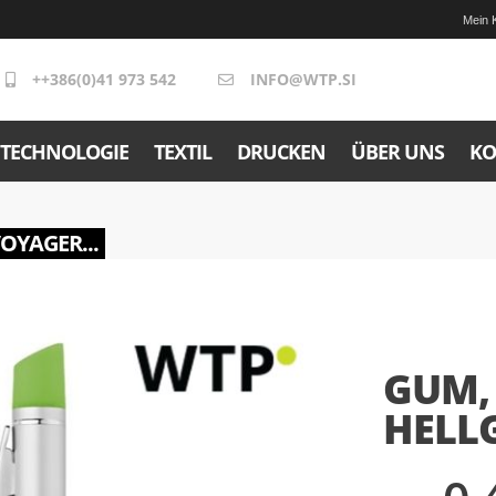
Mein 
++386(0)41 973 542
INFO@WTP.SI
TECHNOLOGIE
TEXTIL
DRUCKEN
ÜBER UNS
KO
VOYAGER...
GUM,
HELLG