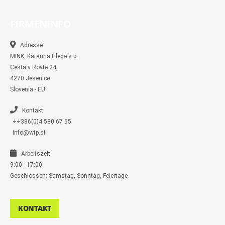
c
c
s
i
y
m
e
e
t
t
p
b
b
b
a
t
e
l
FIRMENINFO
o
o
g
e
r
o
o
r
r
k
k
a
-
m
Adresse:
m
MINK, Katarina Hlede s.p.
e
s
Cesta v Rovte 24,
s
4270 Jesenice
e
n
Slovenia - EU
g
e
r
Kontakt:
++386(0)4 580 67 55
info@wtp.si
Arbeitszeit:
9:00 - 17:00
Geschlossen: Samstag, Sonntag, Feiertage
KONTAKT