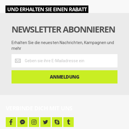
UND ERHALTEN SIE EINEN RABATT
NEWSLETTER ABONNIEREN
Erhalten Sie die neuesten Nachrichten, Kampagnen und
mehr
Erhalten
Sie
die
neuesten
ANMELDUNG
Nachrichten,
Kampagnen
und
mehr
VERBINDE DICH MIT UNS
f
f
i
t
s
t
a
a
n
w
k
u