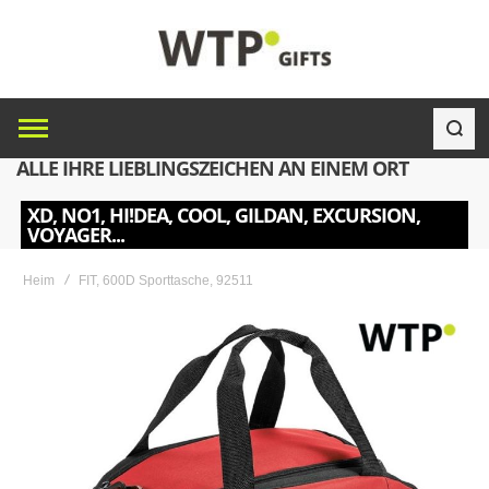
ALLE IHRE LIEBLINGSZEICHEN AN EINEM ORT
XD, NO1, HI!DEA, COOL, GILDAN, EXCURSION,
VOYAGER...
Heim
FIT, 600D Sporttasche, 92511
Skip
to
the
end
of
the
images
gallery