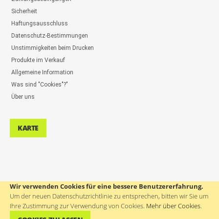
Sicherheit
Haftungsausschluss
Datenschutz-Bestimmungen
Unstimmigkeiten beim Drucken
Produkte im Verkauf
Allgemeine Information
Was sind "Cookies"?"
Über uns
KARTE
Wir verwenden Cookies für eine bessere Benutzererfahrung.
UNTERSTÜTZUNG DER BENUTZER: ++386(0)4 580 67 55
Um der neuen Datenschutzrichtlinie zu entsprechen, bitten wir Sie um
Ihre Zustimmung zur Verwendung von Cookies.
Mehr über Cookies
.