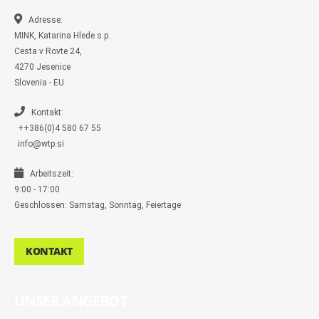
o
o
r
r
k
k
a
-
m
Adresse:
m
MINK, Katarina Hlede s.p.
e
s
Cesta v Rovte 24,
s
4270 Jesenice
e
n
Slovenia - EU
g
e
r
Kontakt:
++386(0)4 580 67 55
info@wtp.si
Arbeitszeit:
9:00 - 17:00
Geschlossen: Samstag, Sonntag, Feiertage
KONTAKT
UNSER ANGEBOT