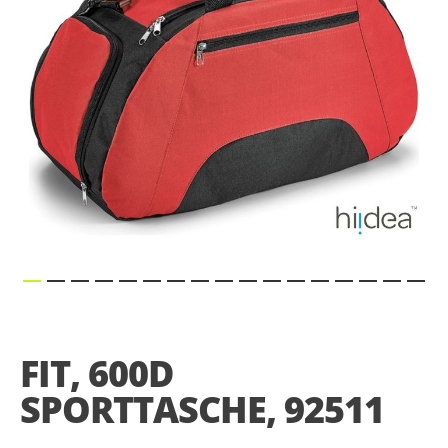
Skip
to
the
FIT, 600D
beginning
of
SPORTTASCHE, 92511
the
images
gallery