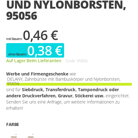
UND NYLONBORSTEN,
gallery
95056
0,46 €
0,38 €
Auf Lager Beim Lieferanten
Code
95056
Werbe und Firmengeschenke
wie
DELANY, Zahnbürste mit Bambuskörper und Nylonborsten,
95056
sind für
Siebdruck, Transferdruck, Tampondruck oder
andere Druckverfahren, Gravur, Stickerei usw.
eingerichtet.
Senden Sie uns eine Anfrage, um weitere Informationen zu
erhalten!
FARBE