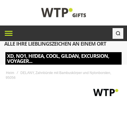
ALLE IHRE LIEBLINGSZEICHEN AN EINEM ORT
XD, NO1, HI!DEA, COOL, GILDAN, EXCURSION,
VOYAGER...
Heim
DELANY, Zahnbürste mit Bambuskörper und Nylonborsten,
95056
Skip
to
the
end
of
the
images