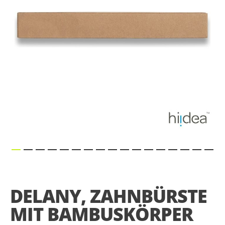
gallery
Skip
to
the
DELANY, ZAHNBÜRSTE
beginning
of
MIT BAMBUSKÖRPER
the
images