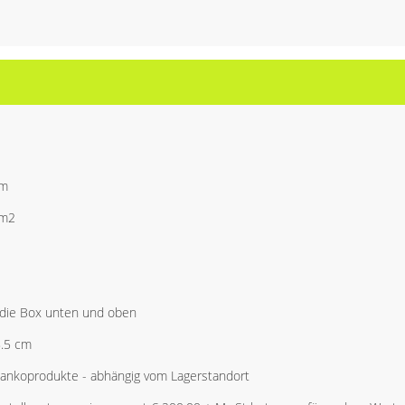
mm
/m2
e die Box unten und oben
8.5 cm
Blankoprodukte - abhängig vom Lagerstandort