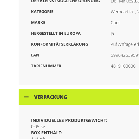
DER KLEINSTMÖGLICHE ORDNUNG
Der Mindestbe
KATEGORIE
Werbeartikel,
MARKE
Cool
HERGESTELLT IN EUROPA
Ja
KONFORMITÄTSERKLÄRUNG
Auf Anfrage erh
EAN
59964253959
TARIFNUMMER
4819100000
VERPACKUNG
INDIVIDUELLES PRODUKTGEWICHT:
0.05 kg
BOX ENTHÄLT:
1 stuck