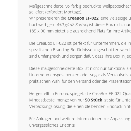
Maßgeschneiderte, vollfarbig bedruckte Wellpappschac
geliefert (erfordert Montage).
Wir präsentieren die
CreaBox EF-022
, eine vielseitig
hochwertigem
450 g/m2 Karton
, ist diese Box nicht n
185 x 90 mm
bietet sie ausreichend Platz für Ihre Artik
Die CreaBox EF-022 ist perfekt für Unternehmen, die 
spezifischen Branding-Bedürfnisse zugeschnitten werde
sind umfangreich und sorgen dafür, dass Ihre Box in je
Diese maßgeschneiderte Box ist nicht nur funktional si
Unternehmensgeschenken oder sogar als Verkaufsdisp
praktischen Wahl für den Versand oder die Präsentatio
Hergestellt in Europa, spiegelt die CreaBox EF-022 Qua
Mindestbestellmenge von nur
50 Stück
ist sie für Un
Verpackungslösung, die einen bleibenden Eindruck hinte
Für Anfragen und weitere Informationen zur Anpassung 
unvergessliches Erlebnis!