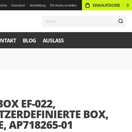
EINKAUFSKORB
0
Konto
Kassierer
Anmeldung
Ein Konto erstellen
S
NTAKT
BLOG
AUSLASS
OX EF-022,
TZERDEFINIERTE BOX,
, AP718265-01