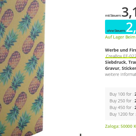
3,
2
Auf Lager Beim
Werbe und Fi
CreaBox EF-022
Siebdruck, Tr
Gravur, Sticke
weitere Informa
Buy 100 for
Buy 250 for
Buy 450 for
Buy 1200 for
Zaloga:
50000
K