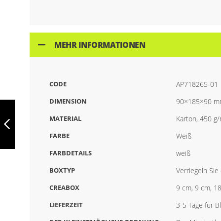
MEHR INFORMATIONEN
CODE
AP718265-01
DIMENSION
90×185×90 
CREABOX EF-021,
BENUTZERDEFINIERTE
MATERIAL
Karton, 450 g
BOX, WHITE,
AP718262-01
FARBE
Weiß
ZURÜCK
FARBDETAILS
weiß
BOXTYP
Verriegeln Si
CREABOX
9 cm, 9 cm, 1
LIEFERZEIT
3-5 Tage für 