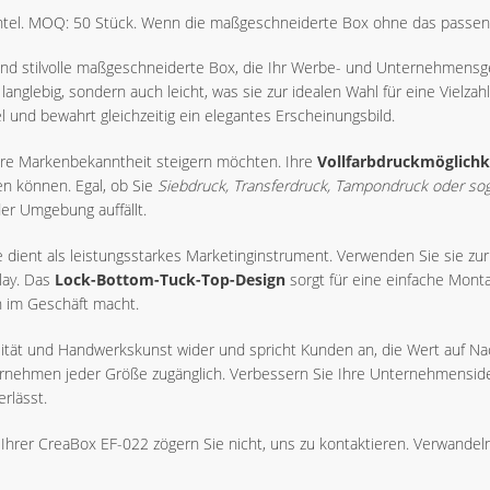
htel. MOQ: 50 Stück. Wenn die maßgeschneiderte Box ohne das passende 
e und stilvolle maßgeschneiderte Box, die Ihr Werbe- und Unternehmensg
ur langlebig, sondern auch leicht, was sie zur idealen Wahl für eine Vi
el und bewahrt gleichzeitig ein elegantes Erscheinungsbild.
ihre Markenbekanntheit steigern möchten. Ihre
Vollfarbdruckmöglichk
n können. Egal, ob Sie
Siebdruck, Transferdruck, Tampondruck oder sog
der Umgebung auffällt.
e dient als leistungsstarkes Marketinginstrument. Verwenden Sie sie zu
lay. Das
Lock-Bottom-Tuck-Top-Design
sorgt für eine einfache Monta
n im Geschäft macht.
lität und Handwerkskunst wider und spricht Kunden an, die Wert auf Nach
ternehmen jeder Größe zugänglich. Verbessern Sie Ihre Unternehmensid
rlässt.
Ihrer CreaBox EF-022 zögern Sie nicht, uns zu kontaktieren. Verwandel