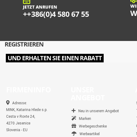
WI
JETZT ANRUFEN
W
++386(0)4 580 67 55
REGISTRIEREN
UND ERHALTEN SIE EINEN RABATT
FIRMENINFO
UNSER
ANGEBOT
Adresse:
MINK, Katarina Hlede s.p.
Neu in unserem Angebot
Cesta v Rovte 24,
Marken
4270 Jesenice
Werbegeschenke
Slovenia - EU
Werbeartikel