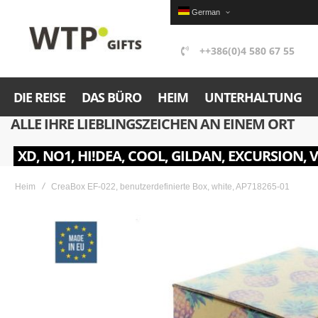
German
++386(0)4 580 67 55
DIE REISE
DAS BÜRO
HEIM
UNTERHALTUNG
ALLE IHRE LIEBLINGSZEICHEN AN EINEM ORT
XD, NO1, HI!DEA, COOL, GILDAN, EXCURSION, 
Heim
CreaBox EF-022, benutzerdefinierte Box, white, AP718265-01
Skip
to
the
end
of
the
images
gallery