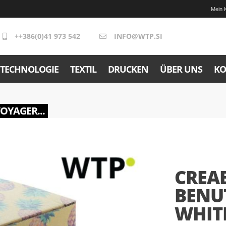
Mein 
++386(0)41 973 542
INFO@WTP.SI
TECHNOLOGIE
TEXTIL
DRUCKEN
ÜBER UNS
KO
VOYAGER...
CREAB
BENU
WHITE