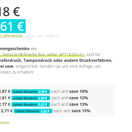
18 €
,61 €
 Lieferanten
Code
AP718265-01
rmengeschenke
wie
, benutzerdefinierte Box, white, AP718265-01
sind für
ansferdruck, Tampondruck oder andere Druckverfahren,
rei usw.
eingerichtet. Senden Sie uns eine Anfrage, um
tionen zu erhalten!
2,87 €
each and
save
10
%
2,35 €
2,81 €
each and
save
12
%
2,30 €
2,77 €
each and
save
13
%
2,27 €
2,71 €
each and
save
15
%
2,22 €
osov