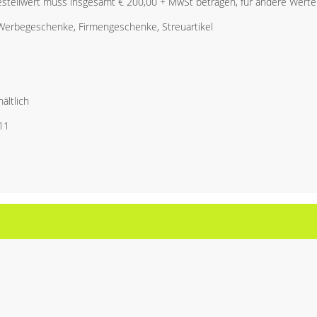
stellwert muss insgesamt € 200,00 + MwSt betragen, für andere Werte 
 Werbegeschenke, Firmengeschenke, Streuartikel
ältlich
11