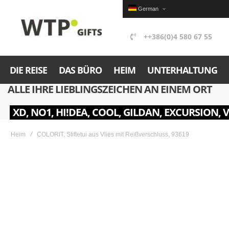
German
++386(0)4 580 67 55
DIE REISE
DAS BÜRO
HEIM
UNTERHALTUNG
ALLE IHRE LIEBLINGSZEICHEN AN EINEM ORT
XD, NO1, HI!DEA, COOL, GILDAN, EXCURSION, 
Heim
COLORIT, Stiftetui aus Vlies mit Reißverschluss, 93619
Skip
to
the
end
of
the
images
gallery