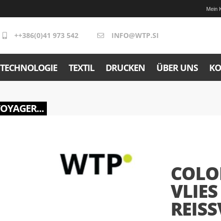
Mein 
++386(0)41 973 542
INFO@WTP.SI
TECHNOLOGIE
TEXTIL
DRUCKEN
ÜBER UNS
KO
VOYAGER...
COLOR
VLIES
REISS