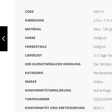
CODE
93619
DIMENSION
210 x 110
HUMMINGBIRD,
MATERIAL
Vlies: 100 
FEDERMÄPPCHEN
AUS 600D, 93614
FARBE
Hellgrün
FARBDETAILS
hellgrün
ZURÜCK
LIEFERZEIT
3-5 Tage fü
DER KLEINSTMÖGLICHE ORDNUNG
Der Mindest
KATEGORIE
Werbeartike
MARKE
hiidea
KONFORMITÄTSERKLÄRUNG
Auf Anfrage 
TARIFNUMMER
420232909
KONFORMITÄT UND ZERTIFIZIERUNG
REACH