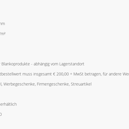
 mm
g/m²
r Blankoprodukte - abhängig vom Lagerstandort
bestellwert muss insgesamt € 200,00 + MwSt betragen, für andere Wer
l, Werbegeschenke, Firmengeschenke, Streuartikel
erhältlich
0