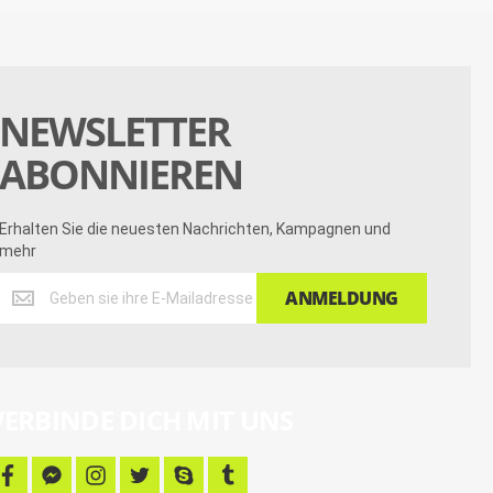
NEWSLETTER
ABONNIEREN
Erhalten Sie die neuesten Nachrichten, Kampagnen und
mehr
Erhalten
ANMELDUNG
Sie
die
neuesten
Nachrichten,
Kampagnen
VERBINDE DICH MIT UNS
und
mehr
f
f
i
t
s
t