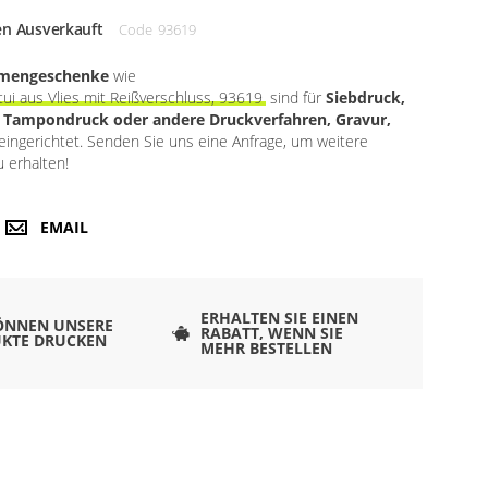
en Ausverkauft
Code
93619
rmengeschenke
wie
tui aus Vlies mit Reißverschluss, 93619
sind für
Siebdruck,
, Tampondruck oder andere Druckverfahren, Gravur,
eingerichtet. Senden Sie uns eine Anfrage, um weitere
 erhalten!
EMAIL
ERHALTEN SIE EINEN
ÖNNEN UNSERE
RABATT, WENN SIE
KTE DRUCKEN
MEHR BESTELLEN