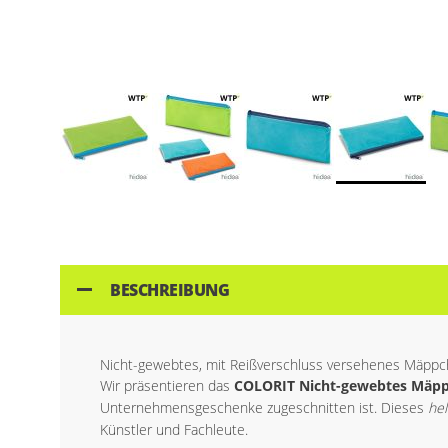
Skip
to
the
beginning
of
BESCHREIBUNG
the
images
gallery
Nicht-gewebtes, mit Reißverschluss versehenes Mäppch
Wir präsentieren das
COLORIT Nicht-gewebtes Mäpp
Unternehmensgeschenke zugeschnitten ist. Dieses
hel
Künstler und Fachleute.