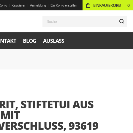
EINKAUFSKORB
0
Konto
Kassierer
Anmeldung
Ein Konto erstellen
S
NTAKT
BLOG
AUSLASS
IT, STIFTETUI AUS
 MIT
VERSCHLUSS, 93619