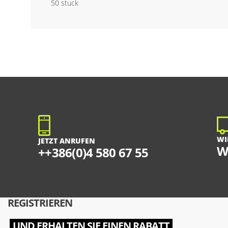
50 stuck
WI
JETZT ANRUFEN
W
++386(0)4 580 67 55
REGISTRIEREN
UND ERHALTEN SIE EINEN RABATT