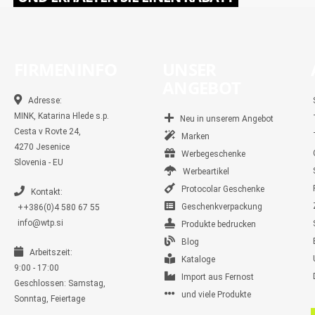
FIRMENINFO
UNSER
ANGEBOT
Adresse:
MINK, Katarina Hlede s.p.
Neu in unserem Angebot
Cesta v Rovte 24,
Marken
4270 Jesenice
Werbegeschenke
Slovenia - EU
Werbeartikel
Protocolar Geschenke
Kontakt:
Geschenkverpackung
++386(0)4 580 67 55
info@wtp.si
Produkte bedrucken
Blog
Arbeitszeit:
Kataloge
9:00 - 17:00
Import aus Fernost
Geschlossen: Samstag,
und viele Produkte
Sonntag, Feiertage