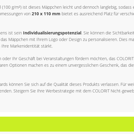
 (100 g/m²) ist dieses Mäppchen leicht und dennoch langlebig, sodass 
n Abmessungen von
210 x 110 mm
bietet es ausreichend Platz für versch
ens ist sein
Individualisierungspotenzial
. Sie können die Sichtbarke
das Mäppchen mit Ihrem Logo oder Design zu personalisieren. Dies ma
 Ihre Markenidentität stärkt.
 oder Ihr Geschäft bei Veranstaltungen fördern möchten, das COLORIT M
sbaren Optionen machen es zu einem unvergesslichen Geschenk, das di
ds können Sie sich auf die Qualität dieses Produkts verlassen. Für wei
senden. Steigern Sie Ihre Werbestrategie mit dem COLORIT Nicht-gew