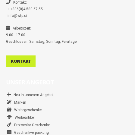
r
Kontakt:
++386(0)4 580 67 55
info@wtp.si
Arbeitszeit:
9:00 - 17:00
Geschlossen: Samstag, Sonntag, Feiertage
KONTAKT
UNSER ANGEBOT
Neu in unserem Angebot
Marken
Werbegeschenke
Werbeartikel
Protocolar Geschenke
Geschenkverpackung