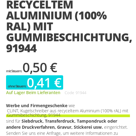
RECYCELTEM
gallery
ALUMINIUM (100%
RAL) MIT
GUMMIBESCHICHTUNG,
91944
0,50 €
0,41 €
Auf Lager Beim Lieferanten
Code
91944
Werbe und Firmengeschenke
wie
CLINT, Kugelschreiber aus recyceltem Aluminium (100% rAL) mit
Gummibeschichtung, 91944
sind für
Siebdruck, Transferdruck, Tampondruck oder
andere Druckverfahren, Gravur, Stickerei usw.
eingerichtet.
Senden Sie uns eine Anfrage, um weitere Informationen zu