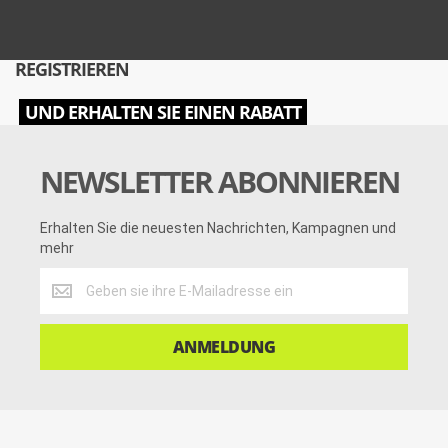
REGISTRIEREN
UND ERHALTEN SIE EINEN RABATT
NEWSLETTER ABONNIEREN
Erhalten Sie die neuesten Nachrichten, Kampagnen und
mehr
Erhalten
Sie
die
neuesten
ANMELDUNG
Nachrichten,
Kampagnen
und
mehr