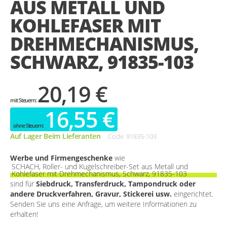
AUS METALL UND
gallery
KOHLEFASER MIT
DREHMECHANISMUS,
SCHWARZ, 91835-103
20,19 €
16,55 €
Auf Lager Beim Lieferanten
Code
91835-103
Werbe und Firmengeschenke
wie
SCHACH, Roller- und Kugelschreiber-Set aus Metall und
Kohlefaser mit Drehmechanismus, Schwarz, 91835-103
sind für
Siebdruck, Transferdruck, Tampondruck oder
andere Druckverfahren, Gravur, Stickerei usw.
eingerichtet.
Senden Sie uns eine Anfrage, um weitere Informationen zu
erhalten!