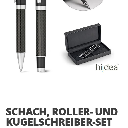
gallery
Skip
to
the
SCHACH, ROLLER- UND
beginning
of
KUGELSCHREIBER-SET
the
images