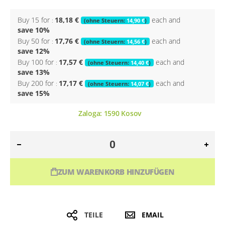
Buy 15 for
18,18 €
each and
14,90 €
save
10
%
Buy 50 for
17,76 €
each and
14,56 €
save
12
%
Buy 100 for
17,57 €
each and
14,40 €
save
13
%
Buy 200 for
17,17 €
each and
14,07 €
save
15
%
Zaloga:
1590
Kosov
ZUM WARENKORB HINZUFÜGEN
TEILE
EMAIL