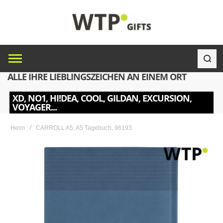
ALLE IHRE LIEBLINGSZEICHEN AN EINEM ORT
XD, NO1, HI!DEA, COOL, GILDAN, EXCURSION,
VOYAGER...
Heim
CARROLL A5, A5 Tagebuch, 96193
Skip
to
the
end
of
the
images
gallery