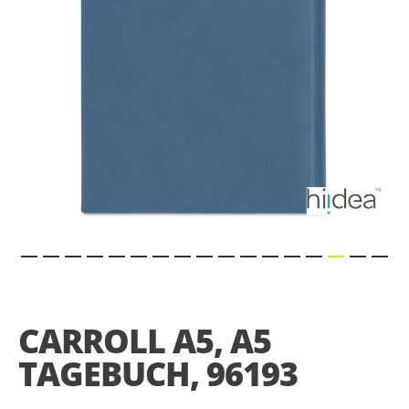
Skip
to
the
CARROLL A5, A5
beginning
of
TAGEBUCH, 96193
the
images
gallery