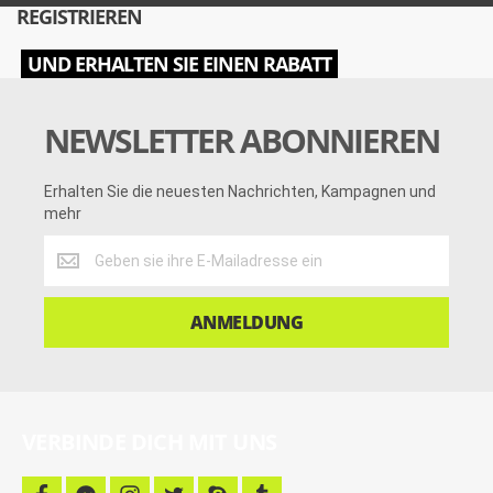
REGISTRIEREN
UND ERHALTEN SIE EINEN RABATT
NEWSLETTER ABONNIEREN
Erhalten Sie die neuesten Nachrichten, Kampagnen und
mehr
Erhalten
Sie
die
neuesten
ANMELDUNG
Nachrichten,
Kampagnen
und
mehr
VERBINDE DICH MIT UNS