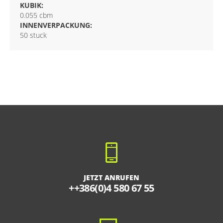
KUBIK:
0.055 cbm
INNENVERPACKUNG:
50 stuck
JETZT ANRUFEN
++386(0)4 580 67 55