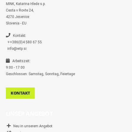
m
MINK, Katarina Hlede s.p.
e
s
Cesta v Rovte 24,
s
4270 Jesenice
e
n
Slovenia - EU
g
e
r
Kontakt:
++386(0)4 580 67 55
info@wtp.si
Arbeitszeit:
9:00 - 17:00
Geschlossen: Samstag, Sonntag, Feiertage
KONTAKT
UNSER ANGEBOT
Neu in unserem Angebot