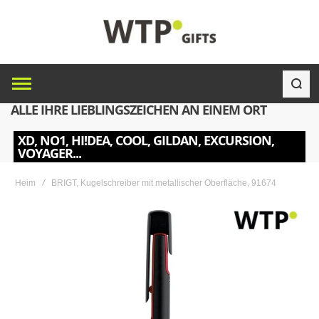
ALLE IHRE LIEBLINGSZEICHEN AN EINEM ORT
XD, NO1, HI!DEA, COOL, GILDAN, EXCURSION,
VOYAGER...
Heim
BRIGT, Kugelschreiber mit metallischer Oberfläche, 91674
Skip
to
the
end
of
the
images
gallery