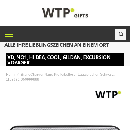
ALLE IHRE LIEBLINGSZEICHEN AN EINEM ORT
XD, NO1, HI!DEA, COOL, GILDAN, EXCURSION,
VOYAGER...
Heim
BrandCharger Nano Pro kabelloser Lautsprecher, Schwarz,
1163682-050999999
Skip
to
the
end
of
the
images