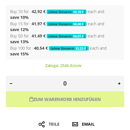
Buy 10 for
42,92 €
each and
35,18 €
save
10
%
Buy 15 for
41,97 €
each and
34,40 €
save
12
%
Buy 50 for
41,49 €
each and
34,01 €
save
13
%
Buy 100 for
40,54 €
each and
33,23 €
save
15
%
Zaloga:
2346
Kosov
ZUM WARENKORB HINZUFÜGEN
TEILE
EMAIL